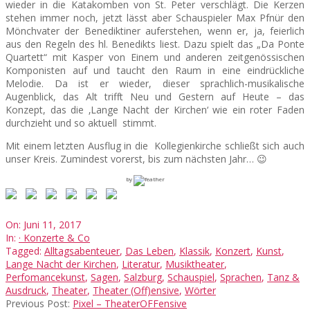
wieder in die Katakomben von St. Peter verschlägt. Die Kerzen
stehen immer noch, jetzt lässt aber Schauspieler Max Pfnür den
Mönchvater der Benediktiner auferstehen, wenn er, ja, feierlich
aus den Regeln des hl. Benedikts liest. Dazu spielt das „Da Ponte
Quartett“ mit Kasper von Einem und anderen zeitgenössischen
Komponisten auf und taucht den Raum in eine eindrückliche
Melodie. Da ist er wieder, dieser sprachlich-musikalische
Augenblick, das Alt trifft Neu und Gestern auf Heute – das
Konzept, das die ‚Lange Nacht der Kirchen‘ wie ein roter Faden
durchzieht und so aktuell stimmt.
Mit einem letzten Ausflug in die Kollegienkirche schließt sich auch
unser Kreis. Zumindest vorerst, bis zum nächsten Jahr… 😉
by
2017-
On:
Juni 11, 2017
06-
In:
· Konzerte & Co
11
Tagged:
Alltagsabenteuer
,
Das Leben
,
Klassik
,
Konzert
,
Kunst
,
Lange Nacht der Kirchen
,
Literatur
,
Musiktheater
,
Perfomancekunst
,
Sagen
,
Salzburg
,
Schauspiel
,
Sprachen
,
Tanz &
Ausdruck
,
Theater
,
Theater (Off)ensive
,
Wörter
Previous Post:
Pixel – TheaterOFFensive