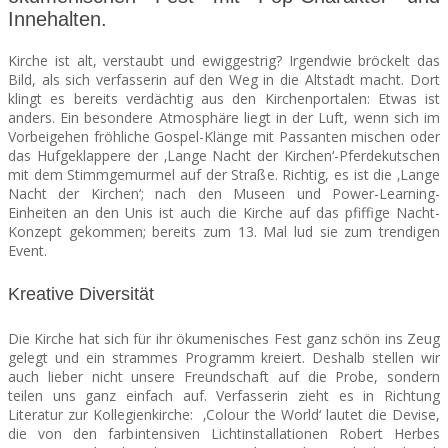
Innehalten.
SEATS
Kirche ist alt, verstaubt und ewiggestrig? Irgendwie bröckelt das
Bild, als sich verfasserin auf den Weg in die Altstadt macht. Dort
klingt es bereits verdächtig aus den Kirchenportalen: Etwas ist
anders. Ein besondere Atmosphäre liegt in der Luft, wenn sich im
Vorbeigehen fröhliche Gospel-Klänge mit Passanten mischen oder
das Hufgeklappere der ‚Lange Nacht der Kirchen‘-Pferdekutschen
mit dem Stimmgemurmel auf der Straße.
Richtig, es ist die ‚Lange
Nacht der Kirchen‘; nach den Museen und Power-Learning-
Einheiten an den Unis ist auch die Kirche auf das pfiffige Nacht-
Konzept gekommen; bereits zum 13. Mal lud sie zum trendigen
Event.
Kreative Diversität
Die Kirche hat sich für ihr ökumenisches Fest ganz schön ins Zeug
gelegt und ein strammes Programm kreiert. Deshalb stellen wir
auch lieber nicht unsere Freundschaft auf die Probe, sondern
teilen uns ganz einfach auf. Verfasserin zieht es in Richtung
Literatur zur Kollegienkirche:
‚Colour the World‘ lautet die Devise,
die von den farbintensiven Lichtinstallationen Robert Herbes