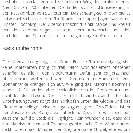
deshalb eilt verfasserin auf schnellstem Weg den ambitionierten
Neo-Dichtern 2.0 hinterher. Die finden sich zur ‚Dunkellesung‘ in
den Katakomben von St. Peter ein.
Das schaurig-schöne Ambiente
entwickelt sich rasch zum Treffpunkt der hippen Jugendszene und
Hipster-Hochburg. Der Altersdurchschnitt sinkt rapide und kreiert
mit den altehrwürdigen Mauern, dem Kerzenlicht und den
nachdenklichen Slammer-Texten eine ganz eigene Atmosphäre.
Back to the roots
Die Überraschung folgt am Dom: Für die Turmbesteigung sind
keine Platzkarten nötig (hurra!). Nach wohldosiertem Anstehen
schaffen es alle in den Glockenturm. Dafür geht e
s jetzt nach
oben; immer weiter und weiter. Gedanken an Hans und seine
Bohnenranke drängen sich auf. Wie ging das Märchen nochmals
schnell…? Wir landen aber schließlich doch im Glockenturm und
nicht bei den Riesen. Der ist ziemlich beeindruckend – für den
Unterhaltungswert sorgt das Schlüpfen unter die Glocke und das
Klopfen an selbige. Leise, nur ganz (ganz, ganz, GANZ) leise ist ihr
der Ansatz eines Klangs zu entlocken. Optisch erweist sich die
Aussicht auf die Stadt als Highlight. Kein Wunder also, dass alle
ihre Handys zücken und Erinnerungsfotos schießen. Wieder unten
lockt für ein paar Minuten der Gregorianische Choral, ehe es uns