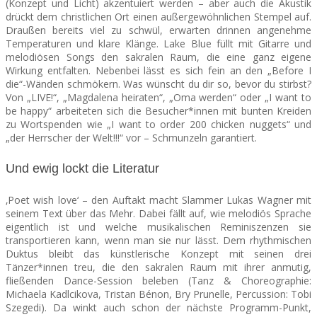
(Konzept und Licht) akzentuiert werden – aber auch die Akustik
drückt dem christlichen Ort einen außergewöhnlichen Stempel auf.
Draußen bereits viel zu schwül, erwarten drinnen angenehme
Temperaturen und klare Klänge. Lake Blue füllt mit Gitarre und
melodiösen Songs den sakralen Raum, die eine ganz eigene
Wirkung entfalten. Nebenbei lässt es sich fein an den „Before I
die“-Wänden schmökern. Was wünscht du dir so, bevor du stirbst?
Von „LIVE!“, „Magdalena heiraten“, „Oma werden“ oder „I want to
be happy“ arbeiteten sich die Besucher*innen mit bunten Kreiden
zu Wortspenden wie „I want to
order 200 chicken nuggets“ und
„der Herrscher der Welt!!!“ vor – Schmunzeln garantiert.
Und ewig lockt die Literatur
‚Poet wish love‘ – den Auftakt macht Slammer Lukas Wagner mit
seinem Text über das Mehr. Dabei fällt auf, wie melodiös Sprache
eigentlich ist und welche musikalischen Reminiszenzen sie
transportieren kann, wenn man sie nur lässt. Dem rhythmischen
Duktus bleibt das künstlerische Konzept mit seinen drei
Tänzer*innen treu, die den sakralen Raum mit ihrer anmutig,
fließenden Dance-Session beleben (Tanz & Choreographie:
Michaela Kadlcikova, Tristan Bénon, Bry Prunelle, Percussion: Tobi
Szegedi). Da winkt auch schon der nächste Programm-Punkt,