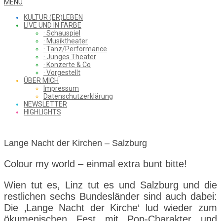
WHAT
Secondary
MENU
Navigation
KULTUR (ER)LEBEN
Menu
LIVE UND IN FARBE
· Schauspiel
I
· Musiktheater
· Tanz/Performance
· Junges Theater
· Konzerte & Co
· Vorgestellt
ÜBER MICH
SAW
Impressum
Datenschutzerklärung
NEWSLETTER
HIGHLIGHTS
FROM
Lange Nacht der Kirchen – Salzburg
THE
Colour my world – einmal extra bunt bitte!
Wien tut es, Linz tut es und Salzburg und die
restlichen sechs Bundesländer sind auch dabei:
CHEAP
Die ‚Lange Nacht der Kirche‘ lud wieder zum
ökumenischen Fest mit Pop-Charakter und