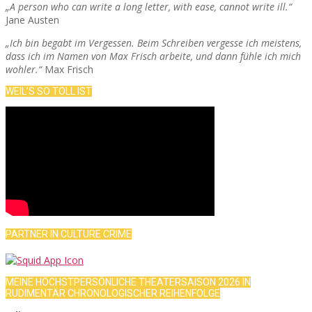
„A person who can write a long letter, with ease, cannot write ill.“
Jane Austen
„Ich bin begabt im Vergessen. Beim Schreiben vergesse ich meistens,
dass ich im Namen von Max Frisch arbeite, und dann fühle ich mich
wohler.“
Max Frisch
WEIL’S SO TOLL IST
PARTNER IN CULTURE CRIME
MEINE HÖCHSTPERSÖNLICHE THEATERSAISON 2026 IN
RUDIMENTÄR CHRONOLOGISCHER REIHENFOLGE