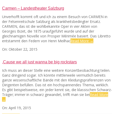
26
Carmen – Landestheater Salzburg
Unverhofft kommt oft und ich zu einem Besuch von CARMEN in
der Felsenreitschule Salzburg als krankheitsbedingter Ersatz.
CARMEN, das ist die wohlbekannte Oper in vier Akten von
Georges Bizet, die 1875 uraufgeführt wurde und auf der
gleichnamigen Novelle von Prosper Mérimée basiert. Das Libretto
entstammt den Federn von Henri Meilhac
Read More →
2015-
On:
Oktober 22, 2015
10-
22
‚Cause we all just wanna be big rockstars
Ich muss an dieser Stelle eine weitere Konzertbeobachtung teilen.
Ganz dringend sogar. Ich könnte mittlerweile vermutlich bereits
ganze wissenschaftliche Bände mit den Kleidungspräferenzen von
Dirigenten befüllen. Das ist ein hochspannendes Thema, wirklich.
Es gibt beispielsweise, ein jeder kennt sie, die klassischen Schwarz-
Träger; immer in schwarz gewandet, trifft man sie bei
Read More
→
2015-
On:
April 19, 2015
04-