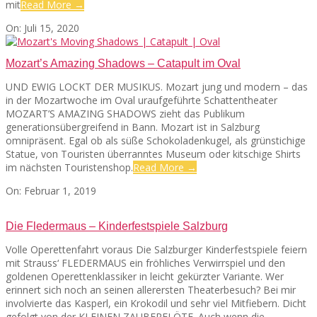
mit
Read More →
2020-
On:
Juli 15, 2020
SEATS
07-
15
Mozart’s Amazing Shadows – Catapult im Oval
UND EWIG LOCKT DER MUSIKUS. Mozart jung und modern – das
in der Mozartwoche im Oval uraufgeführte Schattentheater
MOZART’S AMAZING SHADOWS zieht das Publikum
generationsübergreifend in Bann. Mozart ist in Salzburg
omnipräsent. Egal ob als süße Schokoladenkugel, als grünstichige
Statue, von Touristen überranntes Museum oder kitschige Shirts
im nächsten Touristenshop.
Read More →
2019-
On:
Februar 1, 2019
02-
01
Die Fledermaus – Kinderfestspiele Salzburg
Volle Operettenfahrt voraus Die Salzburger Kinderfestspiele feiern
mit Strauss‘ FLEDERMAUS ein fröhliches Verwirrspiel und den
goldenen Operettenklassiker in leicht gekürzter Variante. Wer
erinnert sich noch an seinen allerersten Theaterbesuch? Bei mir
involvierte das Kasperl, ein Krokodil und sehr viel Mitfiebern. Dicht
gefolgt von der KLEINEN ZAUBERFLÖTE. Auch wenn die