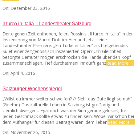
2016-
On:
Dezember 23, 2016
12-
23
Il turco in Italia – Landestheater Salzburg
Der eigenen Zeit enthoben, feiert Rossinis „Il turco in Italia“ in der
Inszenierung von Marco Dott im Hier und Jetzt seine
Landestheater-Premiere. „Ein Türke in Italien“ als titelgebendes
Sujet einer zeitgenössisch inszenierten Oper? Um Gleichheit
besorgte Gemüter mögen erschrocken die Hände über den Kopf
zusammenschlagen. Tief durchatmen! Ihr dürft ganz
Read More →
2016-
On:
April 4, 2016
04-
04
Salzburger Wochenspiegel
„Willst du immer weiter schweifen? // Sieh, das Gute liegt so nah“
(Goethe) Das kulturelle Leben in Salzburg ist großartig und
ziemlich divergent. Egal nach was der Sinn gerade gelüstet, für
jeden Geschmack sollte etwas zu finden sein. Wobei wir schon bei
dem Aufhänger für diesen Beitrag wären: dem lieben
Read More →
2015-
On:
November 26, 2015
11-