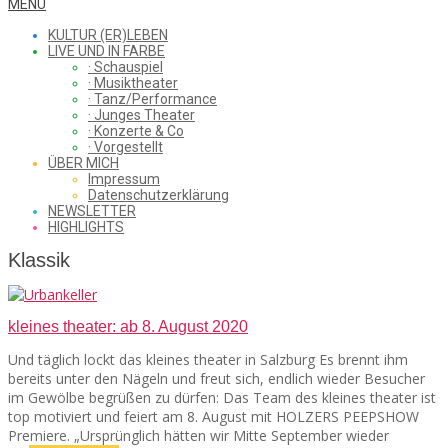
WHAT
Secondary
MENU
Navigation
KULTUR (ER)LEBEN
Menu
LIVE UND IN FARBE
· Schauspiel
I
· Musiktheater
· Tanz/Performance
· Junges Theater
· Konzerte & Co
· Vorgestellt
ÜBER MICH
SAW
Impressum
Datenschutzerklärung
NEWSLETTER
HIGHLIGHTS
FROM
Klassik
kleines theater: ab 8. August 2020
THE
Und täglich lockt das kleines theater in Salzburg Es brennt ihm
bereits unter den Nägeln und freut sich, endlich wieder Besucher
im Gewölbe begrüßen zu dürfen: Das Team des kleines theater ist
CHEAP
top motiviert und feiert am 8. August mit HOLZERS PEEPSHOW
Premiere. „Ursprünglich hätten wir Mitte September wieder