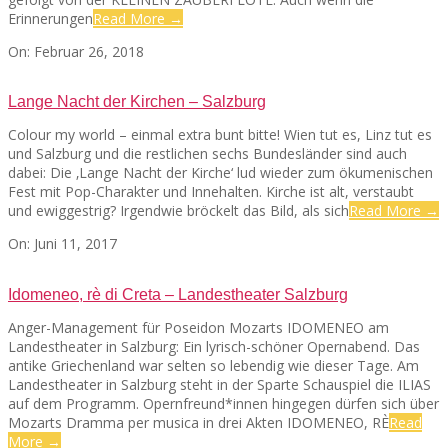
Erinnerungen
Read More →
2018-
On:
Februar 26, 2018
02-
26
Lange Nacht der Kirchen – Salzburg
Colour my world – einmal extra bunt bitte! Wien tut es, Linz tut es
und Salzburg und die restlichen sechs Bundesländer sind auch
dabei: Die ‚Lange Nacht der Kirche‘ lud wieder zum ökumenischen
Fest mit Pop-Charakter und Innehalten. Kirche ist alt, verstaubt
und ewiggestrig? Irgendwie bröckelt das Bild, als sich
Read More →
2017-
On:
Juni 11, 2017
06-
11
Idomeneo, rè di Creta – Landestheater Salzburg
Anger-Management für Poseidon Mozarts IDOMENEO am
Landestheater in Salzburg: Ein lyrisch-schöner Opernabend. Das
antike Griechenland war selten so lebendig wie dieser Tage. Am
Landestheater in Salzburg steht in der Sparte Schauspiel die ILIAS
auf dem Programm. Opernfreund*innen hingegen dürfen sich über
Mozarts Dramma per musica in drei Akten IDOMENEO, RÈ
Read
More →