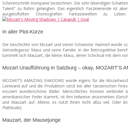
Scherenschnitt-Kompanie bezeichnen. Die sehr lebendigen Schatten
Talent“ zu Ruhm gelangten. Das eigentlich Faszinierende ist abe
ausgetüftelten Choreografien Fantasiewelten zu 
In aller Plot-Kürze
Die Geschichte von Mozart und seiner Schwester Nannerl wurde s
Getreidegasse: Maus und seine Familie. In der Retrospektive beri
tummelt sich Mauzart, die kleine Maus, deren Schicksal mit dem vo
Mozart Uraufführung in Salzburg – okay, MOZART
MOZART’S AMAZING SHADOWS wurde eigens für die Mozartwoche 2019
Leinwand auf und die Produktion setzt bei aller tänzerischen Fin
evoziert wunderschöne Bilder. Menschliches Können verbindet 
amerikanischer Feder stammt, ist ihm teilweise anzumerken (Gesc
und Mauzart auf. Alleine, es nützt ihnen nicht allzu viel. Oder d
Plattitüde).
Mauzart, der Mausejunge