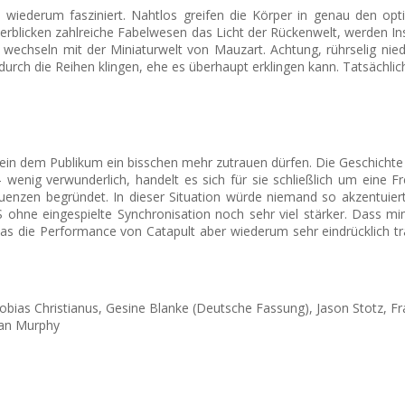
n wiederum fasziniert. Nahtlos greifen die Körper in genau den op
 erblicken zahlreiche Fabelwesen das Licht der Rückenwelt, werden In
t wechseln mit der Miniaturwelt von Mauzart. Achtung, rührselig nie
“ durch die Reihen klingen, ehe es überhaupt erklingen kann. Tatsächl
lstein dem Publikum ein bisschen mehr zutrauen dürfen. Die Geschich
ig verwunderlich, handelt es sich für sie schließlich um eine Fre
zen begründet. In dieser Situation würde niemand so akzentuiert 
 eingespielte Synchronisation noch sehr viel stärker. Dass mimi
as die Performance von Catapult aber wiederum sehr eindrücklich tra
bias Christianus, Gesine Blanke (Deutsche Fassung), Jason Stotz, Fran
Sean Murphy