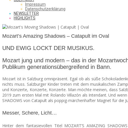
SAW
Impressum
Datenschutzerklärung
NEWSLETTER
HIGHLIGHTS
FROM
Mozart’s Amazing Shadows – Catapult im Oval
THE
UND EWIG LOCKT DER MUSIKUS.
Mozart jung und modern – das in der Mozartwo
Publikum generationsübergreifend in Bann.
CHEAP
Mozart ist in Salzburg omnipräsent. Egal ob als süße Schokoladenku
nichts muss. Salzburger Kinder treten mit dem musikalischen Zamp
und Konzerte, Konzerte, Konzerte. Man möchte meinen, dass Salzbu
SEATS
2019 zum ersten Mal mit Rolando Villazón als Intendant. Und wen
SHADOWS von Catapult als poppig-märchenhafter Magnet für die J
Messer, Schere, Licht…
Hinter dem fantasievollen Titel MOZART’S AMAZING SHADOWS ve