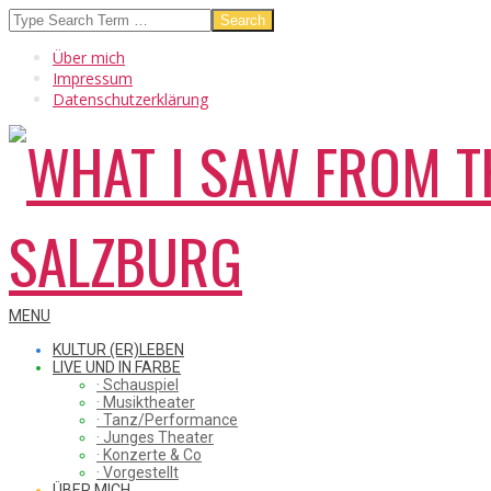
Skip
Search
to
Über mich
content
Impressum
Datenschutzerklärung
WHAT
Secondary
MENU
Navigation
KULTUR (ER)LEBEN
Menu
LIVE UND IN FARBE
· Schauspiel
I
· Musiktheater
· Tanz/Performance
· Junges Theater
· Konzerte & Co
· Vorgestellt
ÜBER MICH