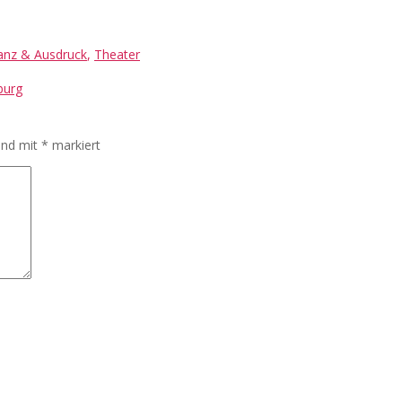
anz & Ausdruck
,
Theater
burg
sind mit
*
markiert