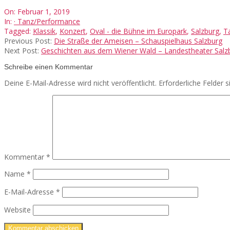
2019-
On:
Februar 1, 2019
02-
In:
· Tanz/Performance
01
Tagged:
Klassik
,
Konzert
,
Oval - die Bühne im Europark
,
Salzburg
,
T
Previous Post:
Die Straße der Ameisen – Schauspielhaus Salzburg
Next Post:
Geschichten aus dem Wiener Wald – Landestheater Salz
Schreibe einen Kommentar
Deine E-Mail-Adresse wird nicht veröffentlicht.
Erforderliche Felder 
Kommentar
*
Name
*
E-Mail-Adresse
*
Website