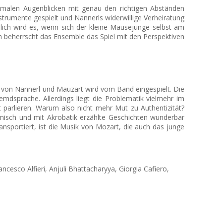
timalen Augenblicken mit genau den richtigen Abständen
strumente gespielt und Nannerls widerwillige Verheiratung
dlich wird es, wenn sich der kleine Mausejunge selbst am
ich beherrscht das Ensemble das Spiel mit den Perspektiven
te von Nannerl und Mauzart wird vom Band eingespielt. Die
mdsprache. Allerdings liegt die Problematik vielmehr im
parlieren. Warum also nicht mehr Mut zu Authentizität?
sch und mit Akrobatik erzählte Geschichten wunderbar
nsportiert, ist die Musik von Mozart, die auch das junge
cesco Alfieri, Anjuli Bhattacharyya, Giorgia Cafiero,