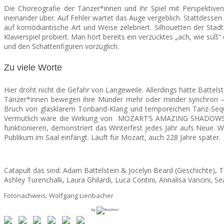
Die Choreografie der Tänzer*innen und ihr Spiel mit Perspektive
ineinander über. Auf Fehler wartet das Auge vergeblich. Stattdessen
auf komödiantische Art und Weise zelebriert. Silhouetten der Stad
Klavierspiel probiert. Man hört bereits ein verzücktes „ach, wie süß
und den Schattenfiguren vorzüglich.
Zu viele Worte
Hier droht nicht die Gefahr von Langeweile. Allerdings hätte Batte
Tänzer*innen bewegen ihre Münder mehr oder minder synchron – wen
Bruch von glasklarem Tonband-Klang und temporeichen Tanz-Sequen
Vermutlich wäre die Wirkung von MOZART’S AMAZING SHADOWS ohne
funktionieren, demonstriert das Winterfest jedes Jahr aufs Neue. W
Publikum im Saal einfängt. Läuft für Mozart, auch 228 Jahre später.
Catapult das sind: Adam Battelstein & Jocelyn Beard (Geschichte), To
Ashley Turenchalk, Laura Ghilardi, Luca Contini, Annalisa Vancini, 
Fotonachweis: Wolfgang Lienbacher
by