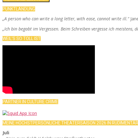
PUNKTLANDUNG
„A person who can write a long letter, with ease, cannot write ill.“
Jan
„Ich bin begabt im Vergessen. Beim Schreiben vergesse ich meistens, 
WEIL’S SO TOLL IST
PARTNER IN CULTURE CRIME
MEINE HÖCHSTPERSÖNLICHE THEATERSAISON 2026 IN RUDIMENTÄ
Juli