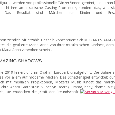
figuren werden von professionelle Tänzer*innen gemimt, die – man 
r nicht ihre amerikanische Casting-Prominenz, sondern das, was si
Leben. Das Resultat sind Märchen für Kinder und 
chon ziemlich oft erzählt. Deshalb konzentriert sich MOZART’S AM
chtet die gealterte Maria Anna von ihrer musikalischen Kindheit, d
n Maria Anna verwoben scheint.
’S AMAZING SHADOWS
 kreiert und im Oval im Europark uraufgeführt. Die Bühne schein
esse vor allem auf moderne Medien. Das Schattenspiel entwickelt d
sich mit medialen Projektionen, Mozarts Musik rundet das märc
hichte: Adam Battelstein & Jocelyn Beard). Drama, baby, drama! Mi
och, sie entdecken die ‚Kraft der Freundschaft‘