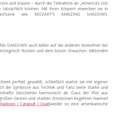
höre und staune – durch die Teilnahme an „America’s Got
e tatsächlich können. Mit ihren Körpern erwecken sie in
Erwachsene wie MOZART’S AMAZING SHADOWS.
AZING SHADOWS auch lieber auf die anderen Bewohner der
em Königreich Rücken und dem bösen Erwachen. Mittendrin
t perfekt gewählt, schließlich wartet sie mit eigener
urch die Symbiose aus Technik und Tanz seine Stärke und
henhafte Geschehen harmonisch ab. Dass der Plot aus
t großen Gesten und starken Emotionen begehren Nannerl
(wieder so eine amerikanische