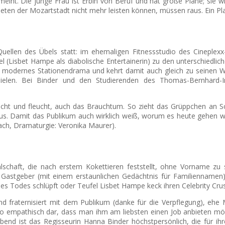
eint. Die junge Frau ist Erbin von Beruf und hat große Pläne; sie w
ieten der Mozartstadt nicht mehr leisten können, müssen raus. Ein Pl
Quellen des Übels statt: im ehemaligen Fitnessstudio des Cineple
l (Lisbet Hampe als diabolische Entertainerin) zu den unterschiedlic
 modernes Stationendrama und kehrt damit auch gleich zu seinen Wu
spielen. Bei Binder und den Studierenden des Thomas-Bernhard-In
eucht und fleucht, auch das Brauchtum. So zieht das Grüppchen an Sc
. Damit das Publikum auch wirklich weiß, worum es heute gehen wir
ch, Dramaturgie: Veronika Maurer).
hlschaft, die nach erstem Kokettieren feststellt, ohne Vorname zu
e Gastgeber (mit einem erstaunlichen Gedächtnis für Familienname
des Todes schlüpft oder Teufel Lisbet Hampe keck ihren Celebrity Crush 
nd fraternisiert mit dem Publikum (danke für die Verpflegung), ehe 
l so empathisch dar, dass man ihm am liebsten einen Job anbieten mö
nd ist das Regisseurin Hanna Binder höchstpersönlich, die für ihre 