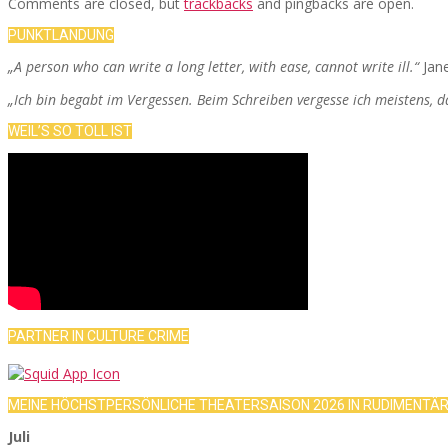
Comments are closed, but
trackbacks
and pingbacks are open.
PUNKTLANDUNG
„A person who can write a long letter, with ease, cannot write ill.“
Jan
„Ich bin begabt im Vergessen. Beim Schreiben vergesse ich meistens, 
WEIL’S SO TOLL IST
PARTNER IN CULTURE CRIME
MEINE HÖCHSTPERSÖNLICHE THEATERSAISON 2026 IN RUDIMENTÄ
Juli