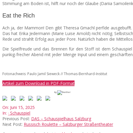
Stimmung am Boden ist, hilft nur noch der Glaube (Dariia Samoilenko)
Eat the Rich
Ach ja, der Mammon! Den gibt Theresa Gmachl perfide ausgebufft. Si
Das hat Erika Jedermann (Marie Luise Arnold) nicht nötig. Selbstsic
Rede und strahlt Erfolg aus jeder Pore. Natürlich haben die Mittell
Die Spielfreude und das Brennen für den Stoff ist dem Schauspie
punkig-frecher Abend mit jeder Menge Input und einem geschärften Bl
Fotonachweis: Paulo Jamil Sieweck // Thomas-Bernhard-Institut
Artikel zum Download in PDF-Format
by
2025-
On:
Juni 15, 2025
06-
In:
· Schauspiel
15
Previous Post:
DAS – Schauspielhaus Salzburg
Next Post:
Russisch Roulette – Salzburger Straßentheater