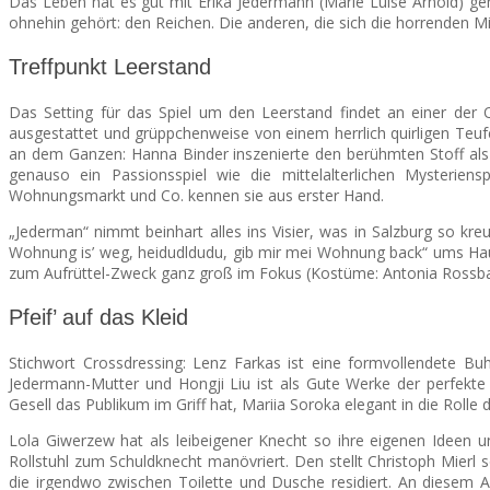
Das Leben hat es gut mit Erika Jedermann (Marie Luise Arnold) gem
ohnehin gehört: den Reichen. Die anderen, die sich die horrenden M
Treffpunkt Leerstand
Das Setting für das Spiel um den Leerstand findet an einer der 
ausgestattet und grüppchenweise von einem herrlich quirligen Teufe
an dem Ganzen: Hanna Binder inszenierte den berühmten Stoff als
genauso ein Passionsspiel wie die mittelalterlichen Mysterien
Wohnungsmarkt und Co. kennen sie aus erster Hand.
„Jederman“ nimmt beinhart alles ins Visier, was in Salzburg so kr
Wohnung is’ weg, heidudldudu, gib mir mei Wohnung back“ ums Haus
zum Aufrüttel-Zweck ganz groß im Fokus (Kostüme: Antonia Rossba
Pfeif’ auf das Kleid
Stichwort Crossdressing: Lenz Farkas ist eine formvollendete Bu
Jedermann-Mutter und Hongji Liu ist als Gute Werke der perfekt
Gesell das Publikum im Griff hat, Mariia Soroka elegant in die Rolle 
Lola Giwerzew hat als leibeigener Knecht so ihre eigenen Ideen u
Rollstuhl zum Schuldknecht manövriert. Den stellt Christoph Mier
die irgendwo zwischen Toilette und Dusche residiert. An diesem Abe