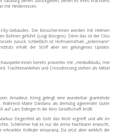
ill Salzburg denen zurückgeben, denen es ihres Erachtens
an mit Hindernissen.
xx-City-Gebäudes. Die Besucher:innen werden mit Helmen
hen Bühnen geführt (Luigi Bisogno). Denn das ist der Clou
rzeln zurück. Schließlich ist Hofmannsthals „Jedermann“
stituts erhält der Stoff aber ein gelungenes Update:
hauspieler:innen bereits präventiv mit „Heidudldudu, mei
d. Trachtenanleihen und Crossdressing stehen als Mittel
 sein. Amadeus König gelingt eine wunderbar grantelnde
n). Während Maite Dárdano als demütig agierender Guter
auf Lars Eidinger in die Kino Gesellschaft brüllt.
Markus Degenfeld als Gott das Wort ergreift und alle im
chte. Schlimmer hat es nur die Arme Nachbarin erwischt,
erkrankte Kollegin einsprang. Da jetzt aber wirklich die