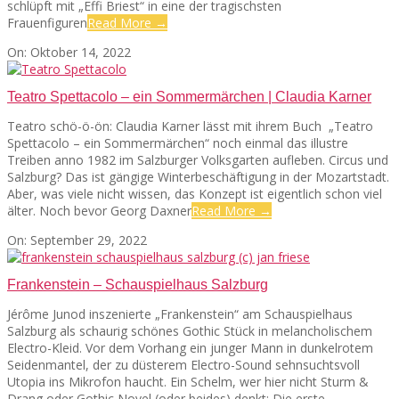
schlüpft mit „Effi Briest“ in eine der tragischsten
Frauenfiguren
Read More →
SEATS
2022-
On:
Oktober 14, 2022
10-
14
Teatro Spettacolo – ein Sommermärchen | Claudia Karner
Teatro schö-ö-ön: Claudia Karner lässt mit ihrem Buch „Teatro
Spettacolo – ein Sommermärchen“ noch einmal das illustre
Treiben anno 1982 im Salzburger Volksgarten aufleben. Circus und
Salzburg? Das ist gängige Winterbeschäftigung in der Mozartstadt.
Aber, was viele nicht wissen, das Konzept ist eigentlich schon viel
älter. Noch bevor Georg Daxner
Read More →
2022-
On:
September 29, 2022
09-
29
Frankenstein – Schauspielhaus Salzburg
Jérôme Junod inszenierte „Frankenstein“ am Schauspielhaus
Salzburg als schaurig schönes Gothic Stück in melancholischem
Electro-Kleid. Vor dem Vorhang ein junger Mann in dunkelrotem
Seidenmantel, der zu düsterem Electro-Sound sehnsuchtsvoll
Utopia ins Mikrofon haucht. Ein Schelm, wer hier nicht Sturm &
Drang oder Gothic Novel (oder beides) denkt: Die erste