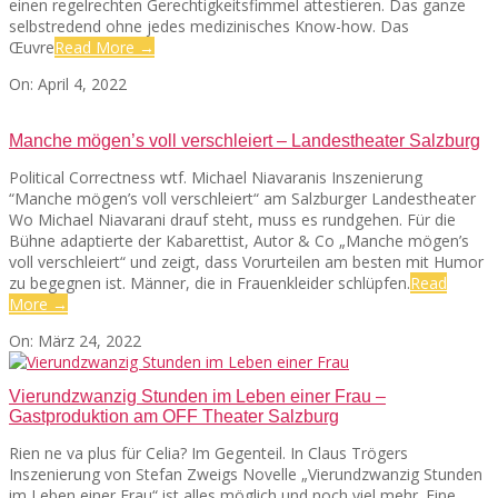
einen regelrechten Gerechtigkeitsfimmel attestieren. Das ganze
selbstredend ohne jedes medizinisches Know-how. Das
Œuvre
Read More →
2022-
On:
April 4, 2022
04-
04
Manche mögen’s voll verschleiert – Landestheater Salzburg
Political Correctness wtf. Michael Niavaranis Inszenierung
“Manche mögen’s voll verschleiert“ am Salzburger Landestheater
Wo Michael Niavarani drauf steht, muss es rundgehen. Für die
Bühne adaptierte der Kabarettist, Autor & Co „Manche mögen’s
voll verschleiert“ und zeigt, dass Vorurteilen am besten mit Humor
zu begegnen ist. Männer, die in Frauenkleider schlüpfen.
Read
More →
2022-
On:
März 24, 2022
03-
24
Vierundzwanzig Stunden im Leben einer Frau –
Gastproduktion am OFF Theater Salzburg
Rien ne va plus für Celia? Im Gegenteil. In Claus Trögers
Inszenierung von Stefan Zweigs Novelle „Vierundzwanzig Stunden
im Leben einer Frau“ ist alles möglich und noch viel mehr. Eine