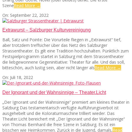
Szene
Read More →
2022-
On:
September 22, 2022
09-
22
Extrawurst – Salzburger Kulturvereinigung
Ball, Satz und Pointe: Die Vorurteile fliegen in „Extrawurst“ tief,
aber trotzdem treffsicher über das Netz des Salzburger
Strassentheater. Es gilt eine Tradition hochzuhalten. Pünktlich zum
Festspielprogramm startet in Salzburg mit dem Strassentheater
die liebgewonnene Gegeninitiative: Theater für alle. Und das soll,
bitteschön, auch lustig sein, aber nicht länger als
Read More →
2022-
On:
Juli 18, 2022
07-
18
Der Ignorant und der Wahnsinnige – Theater.Licht
„Der Ignorant und der Wahnsinnige“ premiert am kleines theater in
Salzburg Das testamentarisch verfügte Aufführungsverbot ist
ausgehebelt und die Koloraturmaschine trilliert wieder. Das
Theater.Licht bereichert mit „Der Ignorant und der Wahnsinnige“
von Thomas Bernhard die freie Szene in Salzburg. Es ist ein
bisschen wie Heimkommen. Zurück in die Jugend, damals,
Read