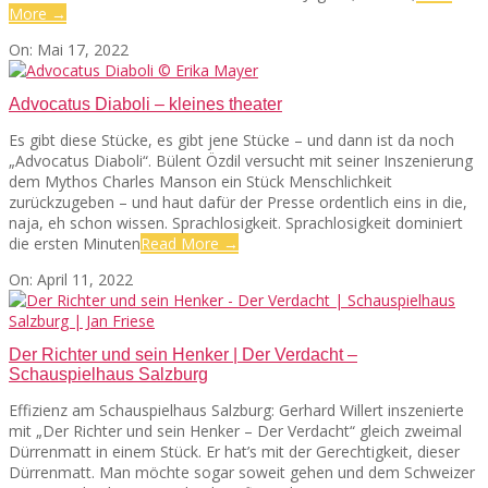
More →
2022-
On:
Mai 17, 2022
05-
17
Advocatus Diaboli – kleines theater
Es gibt diese Stücke, es gibt jene Stücke – und dann ist da noch
„Advocatus Diaboli“. Bülent Özdil versucht mit seiner Inszenierung
dem Mythos Charles Manson ein Stück Menschlichkeit
zurückzugeben – und haut dafür der Presse ordentlich eins in die,
naja, eh schon wissen. Sprachlosigkeit. Sprachlosigkeit dominiert
die ersten Minuten
Read More →
2022-
On:
April 11, 2022
04-
11
Der Richter und sein Henker | Der Verdacht –
Schauspielhaus Salzburg
Effizienz am Schauspielhaus Salzburg: Gerhard Willert inszenierte
mit „Der Richter und sein Henker – Der Verdacht“ gleich zweimal
Dürrenmatt in einem Stück. Er hat’s mit der Gerechtigkeit, dieser
Dürrenmatt. Man möchte sogar soweit gehen und dem Schweizer