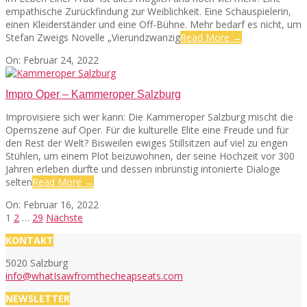
empathische Zurückfindung zur Weiblichkeit. Eine Schauspielerin,
einen Kleiderständer und eine Off-Bühne. Mehr bedarf es nicht, um
Stefan Zweigs Novelle „Vierundzwanzig
Read More →
2022-
On:
Februar 24, 2022
02-
24
Impro Oper – Kammeroper Salzburg
Improvisiere sich wer kann: Die Kammeroper Salzburg mischt die
Opernszene auf Oper. Für die kulturelle Elite eine Freude und für
den Rest der Welt? Bisweilen ewiges Stillsitzen auf viel zu engen
Stühlen, um einem Plot beizuwohnen, der seine Hochzeit vor 300
Jahren erleben durfte und dessen inbrünstig intonierte Dialoge
selten
Read More →
2022-
On:
Februar 16, 2022
02-
Seitennummerierung
1
2
…
29
Nächste
16
der
KONTAKT
Beiträge
5020 Salzburg
info@whatIsawfromthecheapseats.com
NEWSLETTER