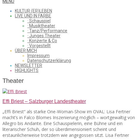
WHAT
Secondary
MENU
Navigation
KULTUR (ER)LEBEN
Menu
LIVE UND IN FARBE
· Schauspiel
I
· Musiktheater
· Tanz/Performance
· Junges Theater
· Konzerte & Co
· Vorgestellt
ÜBER MICH
SAW
Impressum
Datenschutzerklärung
NEWSLETTER
HIGHLIGHTS
FROM
Theater
Effi Briest – Salzburger Landestheater
THE
„Effi Briest“ als starke One-Woman-Show im OVAL: Lisa Fertner
macht’s in Falco Blomes Inszenierung möglich – wortgewaltig von
Allegro bis Andante. Eine Schauspielerin, eine Bühne und ein
CHEAP
literarischer Schuh, der so überdimensioniert scheint und
erstaunlicherweise trotzdem wie angegossen sitzt. Lisa Fertner