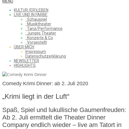
WHAT
Secondary
MENU
Navigation
KULTUR (ER)LEBEN
Menu
LIVE UND IN FARBE
· Schauspiel
I
· Musiktheater
· Tanz/Performance
· Junges Theater
· Konzerte & Co
· Vorgestellt
ÜBER MICH
SAW
Impressum
Datenschutzerklärung
NEWSLETTER
HIGHLIGHTS
FROM
Comedy Krimi Dinner: ab 2. Juli 2020
„Krimi liegt in der Luft“
THE
Spaß, Spiel und lukullische Gaumenfreuden:
Ab 2. Juli ermittelt die Theater Dinner
CHEAP
Company endlich wieder – live am Tatort in