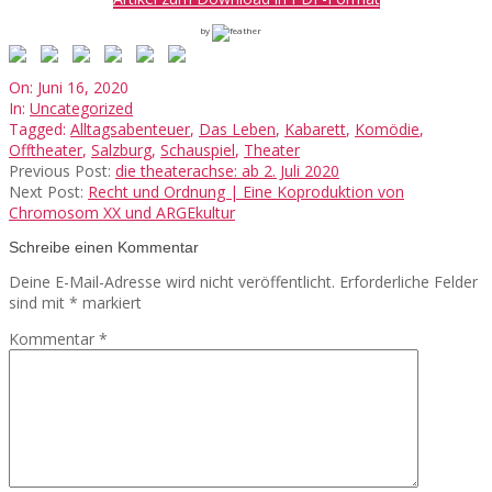
by
2020-
On:
Juni 16, 2020
06-
In:
Uncategorized
16
Tagged:
Alltagsabenteuer
,
Das Leben
,
Kabarett
,
Komödie
,
Offtheater
,
Salzburg
,
Schauspiel
,
Theater
Previous Post:
die theaterachse: ab 2. Juli 2020
Next Post:
Recht und Ordnung | Eine Koproduktion von
Chromosom XX und ARGEkultur
Schreibe einen Kommentar
Deine E-Mail-Adresse wird nicht veröffentlicht.
Erforderliche Felder
sind mit
*
markiert
Kommentar
*