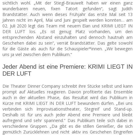
sichtlich wohl. „Mit der Stiegl-Brauwelt haben wir einen ganz
wunderbaren neuen, fixen Tatort gefunden“, sagt Judith
Brandstätter. Auch wenn dieses Frühjahr das erste Mal seit 13
Jahren nicht im April, Mai und Juni gespielt werden konnten… am
02. Juli 2020 legt das Team mit neuem Elan und KRIMI LIEGT IN
DER LUFT los. „Es ist genug Platz vorhanden, um den
entsprechenden Abstand einzuhalten und dennoch hautnah am
Geschehen dabei zu sein“, verrät Brandstätter. Das gelte sowohl
für die Gäste als auch für die Schauspieler*innen. „Wir bewegen
uns ja viel zwischen dem Publikum.“
Jeder Abend ist eine Premiere: KRIMI LIEGT IN
DER LUFT
Die Theater Dinner Company schreibt ihre Stücke selbst und kann
prompt auf Aktuelles reagieren. Davon profitierte das Ensemble
auch in der aktuellen Phase, das Resultat wird das Publikum in
Kürze mit KRIMI LIEGT IN DER LUFT bewundern dürfen. „Bei uns
verbinden sich Improvisationstheater, Stegreif und Stand-up.
Deshalb ist für uns auch jeder Abend eine Premiere und bleibt
aufregend und sehr spannend.“ Das Publikum teile sich dabei in
verschiedene Gruppen. „Da gibt es die stillen Genießer, die sich
gemütlich Zurücklehnen und nicht aktiv ins Geschehen Eingreifen