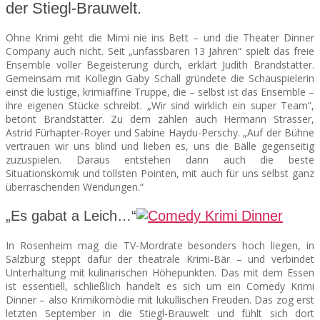
der Stiegl-Brauwelt.
SEATS
Ohne Krimi geht die Mimi nie ins Bett – und die Theater Dinner
Company auch nicht. Seit „unfassbaren 13 Jahren“ spielt das freie
Ensemble voller Begeisterung durch, erklärt Judith Brandstätter.
Gemeinsam mit Kollegin Gaby Schall gründete die Schauspielerin
einst die lustige, krimiaffine Truppe, die – selbst ist das Ensemble –
ihre eigenen Stücke schreibt. „Wir sind wirklich ein super Team“,
betont Brandstätter. Zu dem zählen auch Hermann Strasser,
Astrid Fürhapter-Royer und Sabine Haydu-Perschy. „Auf der Bühne
vertrauen wir uns blind und lieben es, uns die Bälle gegenseitig
zuzuspielen. Daraus entstehen dann auch die beste
Situationskomik und tollsten Pointen, mit auch für uns selbst ganz
überraschenden Wendungen.“
„Es gabat a Leich…“
In Rosenheim mag die TV-Mordrate besonders hoch liegen, in
Salzburg steppt dafür der theatrale Krimi-Bär – und verbindet
Unterhaltung mit kulinarischen Höhepunkten. Das mit dem Essen
ist essentiell, schließlich handelt es sich um ein Comedy Krimi
Dinner – also Krimikomödie mit lukullischen Freuden. Das zog erst
letzten September in die Stiegl-Brauwelt und fühlt sich dort