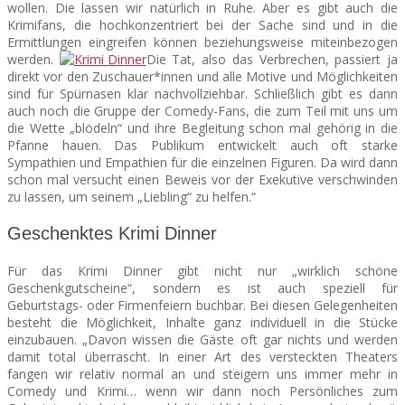
wollen. Die lassen wir natürlich in Ruhe. Aber es gibt auch die
Krimifans, die hochkonzentriert bei der Sache sind und in die
Ermittlungen eingreifen können beziehungsweise miteinbezogen
werden.
Die Tat, also das Verbrechen, passiert ja
direkt vor den Zuschauer*innen und alle Motive und Möglichkeiten
sind für Spürnasen klar nachvollziehbar. Schließlich gibt es dann
auch noch die Gruppe der Comedy-Fans, die zum Teil mit uns um
die Wette „blödeln“ und ihre Begleitung schon mal gehörig in die
Pfanne hauen. Das Publikum entwickelt auch oft starke
Sympathien und Empathien für die einzelnen Figuren. Da wird dann
schon mal versucht einen Beweis vor der Exekutive verschwinden
zu lassen, um seinem „Liebling“ zu helfen.“
Geschenktes Krimi Dinner
Für das Krimi Dinner gibt nicht nur „wirklich schöne
Geschenkgutscheine“, sondern es ist auch speziell für
Geburtstags- oder Firmenfeiern buchbar. Bei diesen Gelegenheiten
besteht die Möglichkeit, Inhalte ganz individuell in die Stücke
einzubauen. „Davon wissen die Gäste oft gar nichts und werden
damit total überrascht. In einer Art des versteckten Theaters
fangen wir relativ normal an und steigern uns immer mehr in
Comedy und Krimi… wenn wir dann noch Persönliches zum