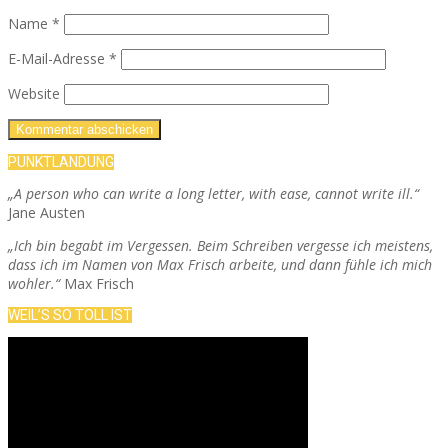
Name
*
E-Mail-Adresse
*
Website
PUNKTLANDUNG
„A person who can write a long letter, with ease, cannot write ill.“
Jane Austen
„Ich bin begabt im Vergessen. Beim Schreiben vergesse ich meistens,
dass ich im Namen von Max Frisch arbeite, und dann fühle ich mich
wohler.“
Max Frisch
WEIL’S SO TOLL IST