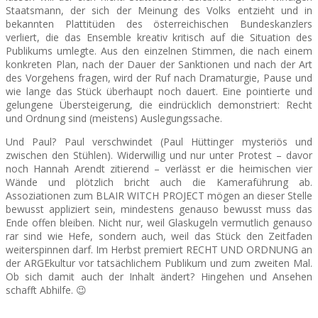
Staatsmann, der sich der Meinung des Volks entzieht und in
bekannten Plattitüden des österreichischen Bundeskanzlers
verliert, die das Ensemble kreativ kritisch auf die Situation des
Publikums umlegte. Aus den einzelnen Stimmen, die nach einem
konkreten Plan, nach der Dauer der Sanktionen und nach der Art
des Vorgehens fragen, wird der Ruf nach Dramaturgie, Pause und
wie lange das Stück überhaupt noch dauert. Eine pointierte und
gelungene Übersteigerung, die eindrücklich demonstriert: Recht
und Ordnung sind (meistens) Auslegungssache.
Und Paul? Paul verschwindet (Paul Hüttinger mysteriös und
zwischen den Stühlen). Widerwillig und nur unter Protest – davor
noch Hannah Arendt zitierend – verlässt er die heimischen vier
Wände und plötzlich bricht auch die Kameraführung ab.
Assoziationen zum BLAIR WITCH PROJECT mögen an dieser Stelle
bewusst appliziert sein, mindestens genauso bewusst muss das
Ende offen bleiben. Nicht nur, weil Glaskugeln vermutlich genauso
rar sind wie Hefe, sondern auch, weil das Stück den Zeitfaden
weiterspinnen darf. Im Herbst premiert RECHT UND ORDNUNG an
der ARGEkultur vor tatsächlichem Publikum und zum zweiten Mal.
Ob sich damit auch der Inhalt ändert? Hingehen und Ansehen
schafft Abhilfe. 😉