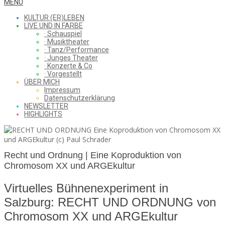
WHAT
Secondary
MENU
Navigation
KULTUR (ER)LEBEN
Menu
LIVE UND IN FARBE
· Schauspiel
I
· Musiktheater
· Tanz/Performance
· Junges Theater
· Konzerte & Co
· Vorgestellt
ÜBER MICH
SAW
Impressum
Datenschutzerklärung
NEWSLETTER
HIGHLIGHTS
FROM
Recht und Ordnung | Eine Koproduktion von
Chromosom XX und ARGEkultur
THE
Virtuelles Bühnenexperiment in
Salzburg: RECHT UND ORDNUNG von
CHEAP
Chromosom XX und ARGEkultur