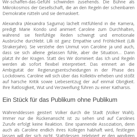
Wir-schaffen-das-Gefühl schwinden zusehends. Die Bühne als
Mikrokosmos der Gesellschaft, die an den Regeln der scheinbaren
Demokratie rütteln und sie demaskiert.
Alexandra (Alexandra Sagurna) lächelt mitfühlend in die Kamera,
predigt Marie Kondo und animiert Caroline zum Durchhalten,
während sie feinfühlige Reden schwingt und emotionale
Ausbrüche durchlebt. Lilli ist ganz Empathie und Fröhlichkeit (Lilli
Strakerjahn
). Sie verstehe den Unmut von Caroline ja und auch,
dass sie sich alleine gelassen fühle, aber die Situation… Dann
platzt ihr der Kragen. Statt des Wir dominiert das Ich und Regeln
werden ab sofort flexibel interpretiert. Das erinnert an die
Ambiguität der Regierungsentscheidungen in der Phase des
Lockdowns. Caroline will sich über das Kollektiv erheben und stößt
auf harsche Kritik sowie Liebesentzug der auf einmal Obrigkeit.
Ihre Ratlosigkeit, Wut und Verzweiflung führen zu einer Katharsis.
Ein Stück für das Publikum ohne Publikum
Währenddessen geistert Volker durch die Stadt (Volker Wahl).
Immer nur die Rückenansicht ist zu sehen und auf Carolines
Zurufe erfolgt keine Reaktion. Eine spannende Assoziation, denn
auch als Caroline endlich ihres Kollegen habhaft wird, festlegen
lassen will der sich nicht. Stattdessen zelebriert er den windigen