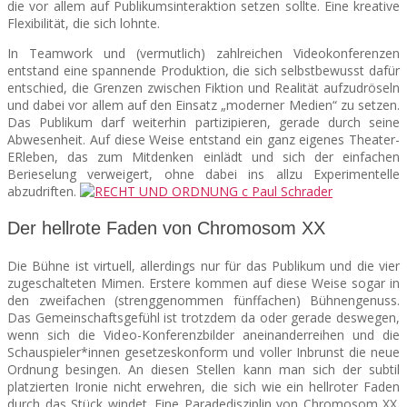
die vor allem auf Publikumsinteraktion setzen sollte. Eine kreative
Flexibilität, die sich lohnte.
In Teamwork und (vermutlich) zahlreichen Videokonferenzen
entstand eine spannende Produktion, die sich selbstbewusst dafür
entschied, die Grenzen zwischen Fiktion und Realität aufzudröseln
und dabei vor allem auf den Einsatz „moderner Medien“ zu setzen.
Das Publikum darf weiterhin partizipieren, gerade durch seine
Abwesenheit. Auf diese Weise entstand ein ganz eigenes Theater-
ERleben, das zum Mitdenken einlädt und sich der einfachen
Berieselung verweigert, ohne dabei ins allzu Experimentelle
abzudriften.
Der hellrote Faden von Chromosom XX
Die Bühne ist virtuell, allerdings nur für das Publikum und die vier
zugeschalteten Mimen. Erstere kommen auf diese Weise sogar in
den zweifachen (strenggenommen fünffachen) Bühnengenuss.
Das Gemeinschaftsgefühl ist trotzdem da oder gerade deswegen,
wenn sich die Video-Konferenzbilder aneinanderreihen und die
Schauspieler*innen gesetzeskonform und voller Inbrunst die neue
Ordnung besingen. An diesen Stellen kann man sich der subtil
platzierten Ironie nicht erwehren, die sich wie ein hellroter Faden
durch das Stück windet. Eine Paradedisziplin von Chromosom XX.