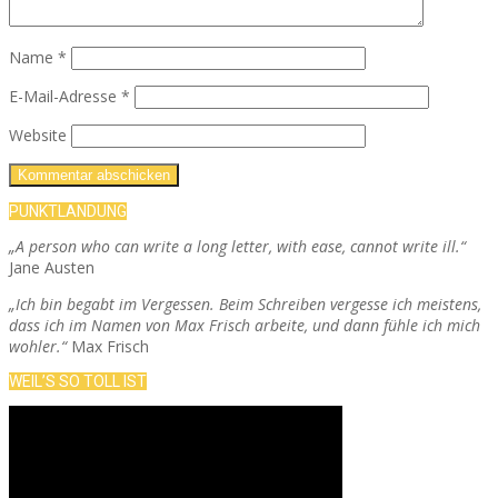
Name
*
E-Mail-Adresse
*
Website
PUNKTLANDUNG
„A person who can write a long letter, with ease, cannot write ill.“
Jane Austen
„Ich bin begabt im Vergessen. Beim Schreiben vergesse ich meistens,
dass ich im Namen von Max Frisch arbeite, und dann fühle ich mich
wohler.“
Max Frisch
WEIL’S SO TOLL IST