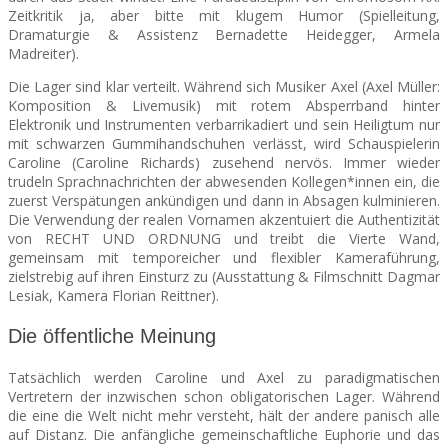
Zeitkritik ja, aber bitte mit klugem Humor (Spielleitung,
Dramaturgie & Assistenz Bernadette Heidegger, Armela
Madreiter).
Die Lager sind klar verteilt. Während sich Musiker Axel (Axel Müller:
Komposition & Livemusik) mit rotem Absperrband hinter
Elektronik und Instrumenten verbarrikadiert und sein Heiligtum nur
mit schwarzen Gummihandschuhen verlässt, wird Schauspielerin
Caroline (Caroline Richards) zusehend nervös. Immer wieder
trudeln Sprachnachrichten der abwesenden Kollegen*innen ein, die
zuerst Verspätungen ankündigen und dann in Absagen kulminieren.
Die Verwendung der realen Vornamen akzentuiert die Authentizität
von RECHT UND ORDNUNG und treibt die Vierte Wand,
gemeinsam mit temporeicher und flexibler Kameraführung,
zielstrebig auf ihren Einsturz zu (Ausstattung & Filmschnitt Dagmar
Lesiak, Kamera Florian Reittner).
Die öffentliche Meinung
Tatsächlich werden Caroline und Axel zu paradigmatischen
Vertretern der inzwischen schon obligatorischen Lager. Während
die eine die Welt nicht mehr versteht, hält der andere panisch alle
auf Distanz. Die anfängliche gemeinschaftliche Euphorie und das