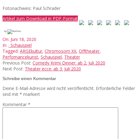
Fotonachweis: Paul Schrader
Artikel zum Download in PDF-Format
by
2020-
On:
Juni 18, 2020
06-
In:
· Schauspiel
18
Tagged:
ARGEkultur
,
Chromosom XX
,
Offtheater
,
Perfomancekunst
,
Schauspiel
,
Theater
Previous Post:
Comedy Krimi Dinner: ab 2. Juli 2020
Next Post:
Theater ecce: ab 3. Juli 2020
Schreibe einen Kommentar
Deine E-Mail-Adresse wird nicht veröffentlicht.
Erforderliche Felder
sind mit
*
markiert
Kommentar
*