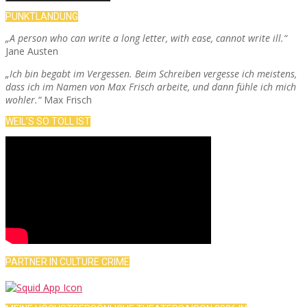
PUNKTLANDUNG
„A person who can write a long letter, with ease, cannot write ill.“
Jane Austen
„Ich bin begabt im Vergessen. Beim Schreiben vergesse ich meistens,
dass ich im Namen von Max Frisch arbeite, und dann fühle ich mich
wohler.“
Max Frisch
WEIL’S SO TOLL IST
PARTNER IN CULTURE CRIME