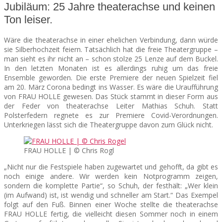
Jubiläum: 25 Jahre theaterachse und keinen
Ton leiser.
SEATS
Wäre die theaterachse in einer ehelichen Verbindung, dann würde
sie Silberhochzeit feiern. Tatsächlich hat die freie Theatergruppe –
man sieht es ihr nicht an – schon stolze 25 Lenze auf dem Buckel.
In den letzten Monaten ist es allerdings ruhig um das freie
Ensemble geworden. Die erste Premiere der neuen Spielzeit fiel
am 20. März Corona bedingt ins Wasser. Es wäre die Uraufführung
von FRAU HOLLE gewesen. Das Stück stammt in dieser Form aus
der Feder von theaterachse Leiter Mathias Schuh. Statt
Polsterfedern regnete es zur Premiere Covid-Verordnungen.
Unterkriegen lässt sich die Theatergruppe davon zum Glück nicht.
FRAU HOLLE | © Chris Rogl
„Nicht nur die Festspiele haben zugewartet und gehofft, da gibt es
noch einige andere. Wir werden kein Notprogramm zeigen,
sondern die komplette Partie“, so Schuh, der festhält: „Wer klein
(im Aufwand) ist, ist wendig und schneller am Start.“ Das Exempel
folgt auf den Fuß. Binnen einer Woche stellte die theaterachse
FRAU HOLLE fertig, die vielleicht diesen Sommer noch in einem