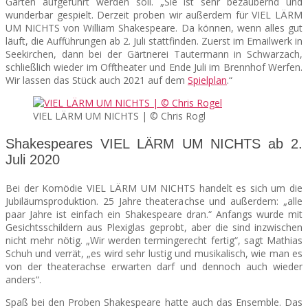
Garten aufgeführt werden soll. „Sie ist sehr bezaubernd und
wunderbar gespielt. Derzeit proben wir außerdem für VIEL LÄRM
UM NICHTS von William Shakespeare. Da können, wenn alles gut
läuft, die Aufführungen ab 2. Juli stattfinden. Zuerst im Emailwerk in
Seekirchen, dann bei der Gärtnerei Tautermann in Schwarzach,
schließlich wieder im Offtheater und Ende Juli im Brennhof Werfen.
Wir lassen das Stück auch 2021 auf dem
Spielplan
.“
VIEL LÄRM UM NICHTS | © Chris Rogl
Shakespeares VIEL LÄRM UM NICHTS ab 2.
Juli 2020
Bei der Komödie VIEL LÄRM UM NICHTS handelt es sich um die
Jubiläumsproduktion. 25 Jahre theaterachse und außerdem: „alle
paar Jahre ist einfach ein Shakespeare dran.“ Anfangs wurde mit
Gesichtsschildern aus Plexiglas geprobt, aber die sind inzwischen
nicht mehr nötig. „Wir werden termingerecht fertig“, sagt Mathias
Schuh und verrät, „es wird sehr lustig und musikalisch, wie man es
von der theaterachse erwarten darf und dennoch auch wieder
anders“.
Spaß bei den Proben Shakespeare hatte auch das Ensemble. Das