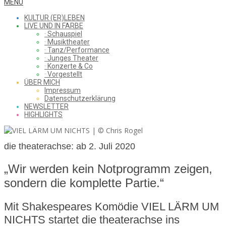
WHAT
Secondary
MENU
Navigation
KULTUR (ER)LEBEN
Menu
LIVE UND IN FARBE
· Schauspiel
I
· Musiktheater
· Tanz/Performance
· Junges Theater
· Konzerte & Co
· Vorgestellt
ÜBER MICH
SAW
Impressum
Datenschutzerklärung
NEWSLETTER
HIGHLIGHTS
FROM
die theaterachse: ab 2. Juli 2020
„Wir werden kein Notprogramm zeigen,
THE
sondern die komplette Partie.“
Mit Shakespeares Komödie VIEL LÄRM UM
CHEAP
NICHTS startet die theaterachse ins