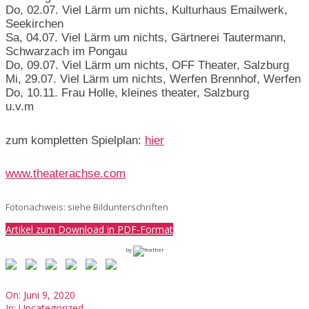
Do, 02.07. Viel Lärm um nichts, Kulturhaus Emailwerk,
Seekirchen
Sa, 04.07. Viel Lärm um nichts, Gärtnerei Tautermann,
Schwarzach im Pongau
Do, 09.07. Viel Lärm um nichts, OFF Theater, Salzburg
Mi, 29.07. Viel Lärm um nichts, Werfen Brennhof, Werfen
Do, 10.11. Frau Holle, kleines theater, Salzburg
u.v.m
zum kompletten Spielplan:
hier
www.theaterachse.com
Fotonachweis: siehe Bildunterschriften
Artikel zum Download in PDF-Format
by
2020-
On:
Juni 9, 2020
06-
In:
Uncategorized