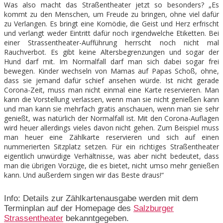
Was also macht das Straßentheater jetzt so besonders? „Es
kommt zu den Menschen, um Freude zu bringen, ohne viel dafür
zu Verlangen. Es bringt eine Komödie, die Geist und Herz erfrischt
und verlangt weder Eintritt dafür noch irgendwelche Etiketten. Bei
einer Strassentheater-Aufführung herrscht noch nicht mal
Rauchverbot. Es gibt keine Altersbegrenzungen und sogar der
Hund darf mit. Im Normalfall darf man sich dabei sogar frei
bewegen. Kinder wechseln von Mamas auf Papas Schoß, ohne,
dass sie jemand dafür schief ansehen würde. Ist nicht gerade
Corona-Zeit, muss man nicht einmal eine Karte reservieren. Man
kann die Vorstellung verlassen, wenn man sie nicht genießen kann
und man kann sie mehrfach gratis anschauen, wenn man sie sehr
genießt, was natürlich der Normalfall ist. Mit den Corona-Auflagen
wird heuer allerdings vieles davon nicht gehen. Zum Beispiel muss
man heuer eine Zählkarte reservieren und sich auf einen
nummerierten Sitzplatz setzen. Für ein richtiges Straßentheater
eigentlich unwürdige Verhältnisse, was aber nicht bedeutet, dass
man die übrigen Vorzüge, die es bietet, nicht umso mehr genießen
kann. Und außerdem singen wir das Beste draus!“
Info: Details zur Zählkartenausgabe werden mit dem
Terminplan auf der Homepage des
Salzburger
Strassentheater
bekanntgegeben.