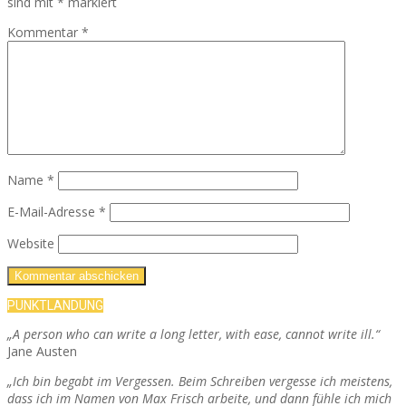
sind mit
*
markiert
Kommentar
*
Name
*
E-Mail-Adresse
*
Website
PUNKTLANDUNG
„A person who can write a long letter, with ease, cannot write ill.“
Jane Austen
„Ich bin begabt im Vergessen. Beim Schreiben vergesse ich meistens,
dass ich im Namen von Max Frisch arbeite, und dann fühle ich mich