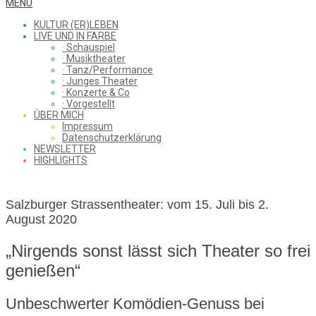
WHAT
Secondary
MENU
Navigation
KULTUR (ER)LEBEN
Menu
LIVE UND IN FARBE
· Schauspiel
I
· Musiktheater
· Tanz/Performance
· Junges Theater
· Konzerte & Co
· Vorgestellt
ÜBER MICH
SAW
Impressum
Datenschutzerklärung
NEWSLETTER
HIGHLIGHTS
FROM
Salzburger Strassentheater: vom 15. Juli bis 2.
August 2020
THE
„Nirgends sonst lässt sich Theater so frei
genießen“
CHEAP
Unbeschwerter Komödien-Genuss bei