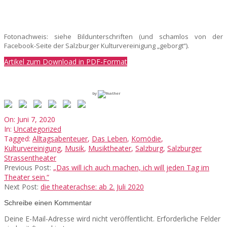
Fotonachweis: siehe Bildunterschriften (und schamlos von der
Facebook-Seite der Salzburger Kulturvereinigung „geborgt“).
Artikel zum Download in PDF-Format
by
2020-
On:
Juni 7, 2020
06-
In:
Uncategorized
07
Tagged:
Alltagsabenteuer
,
Das Leben
,
Komödie
,
Kulturvereinigung
,
Musik
,
Musiktheater
,
Salzburg
,
Salzburger
Strassentheater
Previous Post:
„Das will ich auch machen, ich will jeden Tag im
Theater sein.“
Next Post:
die theaterachse: ab 2. Juli 2020
Schreibe einen Kommentar
Deine E-Mail-Adresse wird nicht veröffentlicht.
Erforderliche Felder