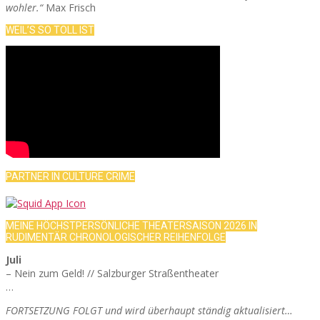
wohler.“
Max Frisch
WEIL’S SO TOLL IST
PARTNER IN CULTURE CRIME
MEINE HÖCHSTPERSÖNLICHE THEATERSAISON 2026 IN
RUDIMENTÄR CHRONOLOGISCHER REIHENFOLGE
Juli
– Nein zum Geld! // Salzburger Straßentheater
…
FORTSETZUNG FOLGT und wird überhaupt ständig aktualisiert…