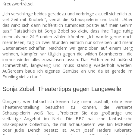
Kreuzworträtsel.
„Ich verschlinge beides geradezu und verbringe aktuell sicherlich zu
viel Zeit mit Knobeln“, verrät die Schauspielerin und lacht: „Aber
das wirkt sich dann hoffentlich zumindest positiv auf mein Gehirn
aus.“ Tatsächlich ist Sonja Zobel so aktiv, dass ihre Tage ruhig
mehr als nur 24 Stunden zählen könnten. „Ich würde gerne noch
mehr lesen, täglich zwei Stunden einfach nur schreiben und mehr
Gartenarbeit schaffen. Nachdem wir ganz oben auf einem Berg
wohnen, kämpfen wir täglich gegen die wilden Brombeeren, die
immer wieder alles zuwachsen lassen. Das Entfernen ist äußerst
schmerzhaft, langwierig und muss ständig wiederholt werden.
Außerdem baue ich eigenes Gemüse an und da ist gerade im
Frühling viel zu tun.“
Sonja Zobel: Theatertipps gegen Langeweile
Übrigens, wer tatsächlich keinen Tag mehr aushält, ohne eine
Theatervorstellung besuchen zu können, die versierte
Schauspielerin weiß Rat. „Probieren Sie das großartige und
vielfältige Angebot im Netz. Die BBC hat eine fantastische
Shakespeare Collection, die mit Schauspielern wie Ian McKellen
oder Judie Dench besetzt ist. Auch Josef Haders Kabarett-