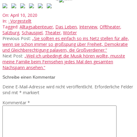
2020-
On:
April 10, 2020
04-
In:
· Vorgestellt
10
Tagged:
Alltagsabenteuer
,
Das Leben
,
Interview
,
Offtheater
,
Salzburg
,
Schauspiel
,
Theater
,
Wörter
Previous Post:
„Sie sollten es einfach so ins Netz stellen für alle,
wenn sie schon immer so großspurig über Freiheit, Demokratie
und Gleichberechtigung palavern, die Großverdiener.“
Next Post:
„Weil ich unbedingt die Musik hören wollte, musste
meine Familie beim Fernsehen jedes Mal den gesamten
Nachspann ansehen.“
Schreibe einen Kommentar
Deine E-Mail-Adresse wird nicht veröffentlicht.
Erforderliche Felder
sind mit
*
markiert
Kommentar
*