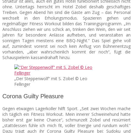
Struktur ist alles, auch ein gutes Hotel funktioniert schließlich nicht
ohne. Untertags herrscht im Hotel Zobel deshalb geschäftiges
Treiben. Gegen Abend hin sind die Gäste am Zug – das Personal
wechselt in den Erholungsmodus. Spazieren gehen und
regelmäßiger Fitness Workout bilden das Trainingsprogramm. „Im
Anschluss ziehen wir uns schick an, trinken den Wein, den wir seit
Jahren für besondere Anlässe aufheben, und veranstalten an
sonnigen Tagen meistens eine BBQ-Night.“ Das Spiel gehe voll
auf, zumindest vorerst sei noch kein Anflug von Bühnenentzug
vorhanden, „aber wahrscheinlich kommt der noch“, fügt die
Schauspielerin kassandrahaft hinzu.
„Der Steppenwolf“ mit S. Zobel © Leo
Fellinger
Corona Guilty Pleasure
Gegen etwaigen Lagerkoller hilft Sport. „Seit zwei Wochen mache
ich täglich ein Fitness Workout. Mein innerer Schweinehund hatte
bisher erst gar keine Chance“, schmunzelt Zobel und resümiert
„stattdessen fühle ich mich fit, voller Energie und rundum wohl.“
Dazu trägt auch ihr Corona Guilty Pleasure bei: Sudoku und