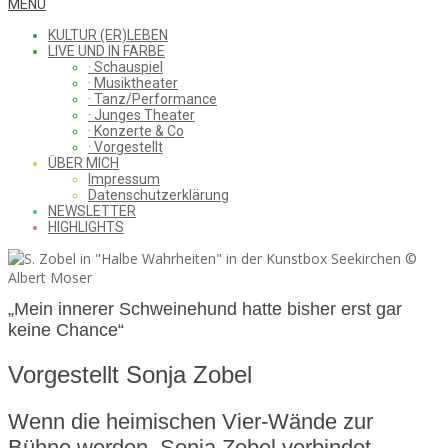
WHAT
Secondary
MENU
Navigation
KULTUR (ER)LEBEN
Menu
LIVE UND IN FARBE
· Schauspiel
I
· Musiktheater
· Tanz/Performance
· Junges Theater
· Konzerte & Co
· Vorgestellt
ÜBER MICH
SAW
Impressum
Datenschutzerklärung
NEWSLETTER
HIGHLIGHTS
FROM
„Mein innerer Schweinehund hatte bisher erst gar
keine Chance“
THE
Vorgestellt Sonja Zobel
CHEAP
Wenn die heimischen Vier-Wände zur
Bühne werden. Sonja Zobel verbindet