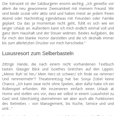
Die Extrazeit ist der Salzburgerin enorm wichtig. „Ich genieße vor
allem die neu gewonnene Zweisamkeit mit meinem Freund. Wir
sind beide sozial sehr aktiv sind und haben meist an jedem freien
Abend oder Nachmittag irgendetwas mit Freunden oder Familie
geplant. Da das ja momentan nicht geht, fühlt es sich wie ein
langer Urlaub an. Außerdem kann ich mich endlich einmal voll und
ganz dem Haushalt und der Steuer widmen. Beides Aufgaben, die
für mich den blanke Horror darstellen und die ich deshalb immer
bis zum allerletzten Drücker vor mich herschiebe.“
Luxusresort zum Selberbasteln
Zittrige Hände, die nach einem nicht vorhandenen Textbuch
tasten. Glasiger Blick und Goethes Gretchen auf den Lippen:
„M
eine Ruh‘ ist hin,/ Mein Herz ist schwer;/ Ich finde sie nimmer/
Und nimmermehr“? Theaterentzug hat bei Sonja Zobel keine
Chance. „Ich kann zwar nicht ohne Spielen, aber dafür habe ich ein
Rollenspiel erfunden. Wir inszenieren einfach einen Urlaub at
Home und stellen uns vor, dass wir selbst in einem Luxushotel zu
Gast sind. Gleichzeitig übernehmen wir aber auch alle Funktionen
des Betriebes – von Management, bis Küche, Service und und
und…“