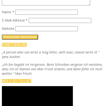
Name
*
E-Mail-Adresse
*
Website
PUNKTLANDUNG
„A person who can write a long letter, with ease, cannot write ill.“
Jane Austen
„Ich bin begabt im Vergessen. Beim Schreiben vergesse ich meistens,
dass ich im Namen von Max Frisch arbeite, und dann fühle ich mich
wohler.“
Max Frisch
WEIL’S SO TOLL IST