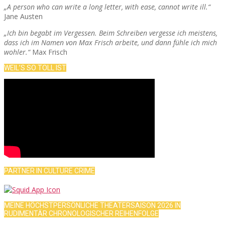
„A person who can write a long letter, with ease, cannot write ill.“
Jane Austen
„Ich bin begabt im Vergessen. Beim Schreiben vergesse ich meistens,
dass ich im Namen von Max Frisch arbeite, und dann fühle ich mich
wohler.“
Max Frisch
WEIL’S SO TOLL IST
PARTNER IN CULTURE CRIME
MEINE HÖCHSTPERSÖNLICHE THEATERSAISON 2026 IN
RUDIMENTÄR CHRONOLOGISCHER REIHENFOLGE