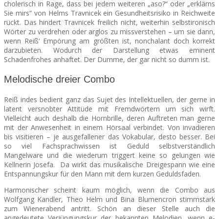
cholerisch in Rage, dass bei jedem weiteren „aso?“ oder „erklärns
Sie mirs“ von Helms Travnicek ein Gesundheitsrisiko in Reichweite
rückt. Das hindert Travnicek freilich nicht, weiterhin selbstironisch
Wörter zu verdrehen oder arglos zu missverstehen – um sie dann,
wenn Reiß‘ Empörung am größten ist, nonchalant doch korrekt
darzubieten. Wodurch der Darstellung etwas eminent
Schadenfrohes anhaftet. Der Dumme, der gar nicht so dumm ist.
Melodische dreier Combo
Reiß indes bedient ganz das Sujet des Intellektuellen, der gerne in
latent versnobter Attitüde mit Fremdwörtern um sich wirft.
Vielleicht auch deshalb die Hornbrille, deren Auftreten man gerne
mit der Anwesenheit in einem Hörsaal verbindet.
Von invadieren
bis visitieren – je ausgefallener das Vokabular, desto besser. Bei
so viel Fachsprachwissen ist Geduld selbstverständlich
Mangelware und die wiederum triggert keine so gelungen wie
Kellnerin Josefa. Da wirkt das musikalische Dreigespann wie eine
Entspannungskur für den Mann mit dem kurzen Geduldsfaden.
Harmonischer scheint kaum möglich, wenn die Combo aus
Wolfgang Kandler, Theo Helm und Bina Blumencron stimmstark
zum Wienerabend antritt. Schön an dieser Stelle auch die
angedeutete Verjüngungskur der bekannten Melodien, wenn e-