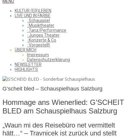
WHAT
Secondary
MENU
Navigation
KULTUR (ER)LEBEN
Menu
LIVE UND IN FARBE
· Schauspiel
I
· Musiktheater
· Tanz/Performance
· Junges Theater
· Konzerte & Co
· Vorgestellt
ÜBER MICH
SAW
Impressum
Datenschutzerklärung
NEWSLETTER
HIGHLIGHTS
FROM
G’scheit bled – Schauspielhaus Salzburg
Hommage ans Wienerlied: G’SCHEIT
THE
BLED am Schauspielhaus Salzburg
„Waun mi des Reisebüro net vermittelt
CHEAP
hätt…“ – Travnicek ist zurück und stellt