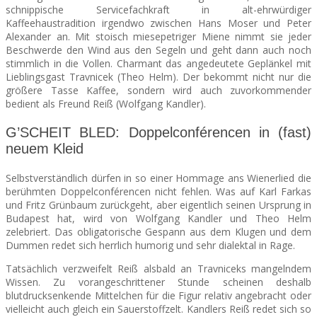
schnippische Servicefachkraft in alt-ehrwürdiger
Kaffeehaustradition irgendwo zwischen Hans Moser und Peter
Alexander an. Mit stoisch miesepetriger Miene nimmt sie jeder
Beschwerde den Wind aus den Segeln und geht dann auch noch
stimmlich in die Vollen. Charmant das angedeutete Geplänkel mit
Lieblingsgast Travnicek (Theo Helm). Der bekommt nicht nur die
größere Tasse Kaffee, sondern wird auch zuvorkommender
bedient als Freund Reiß (Wolfgang Kandler).
G’SCHEIT BLED: Doppelconférencen in (fast)
neuem Kleid
Selbstverständlich dürfen in so einer Hommage ans Wienerlied die
berühmten Doppelconférencen nicht fehlen.
Was auf Karl Farkas
und Fritz Grünbaum zurückgeht, aber eigentlich seinen Ursprung in
Budapest hat, wird von Wolfgang Kandler und Theo Helm
zelebriert. Das obligatorische Gespann aus dem Klugen und dem
Dummen redet sich herrlich humorig und sehr dialektal in Rage.
Tatsächlich verzweifelt Reiß alsbald an Travniceks mangelndem
Wissen. Zu vorangeschrittener Stunde scheinen deshalb
blutdrucksenkende Mittelchen für die Figur relativ angebracht oder
vielleicht auch gleich ein Sauerstoffzelt. Kandlers Reiß redet sich so