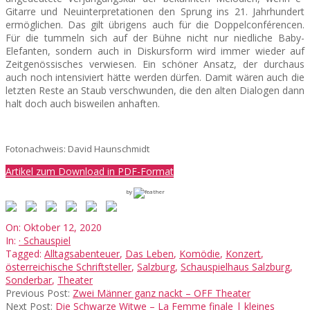
Gitarre und Neuinterpretationen den Sprung ins 21. Jahrhundert
ermöglichen. Das gilt übrigens auch für die Doppelconférencen.
Für die tummeln sich auf der Bühne nicht nur niedliche Baby-
Elefanten, sondern auch in Diskursform wird immer wieder auf
Zeitgenössisches verwiesen. Ein schöner Ansatz, der durchaus
auch noch intensiviert hätte werden dürfen. Damit wären auch die
letzten Reste an Staub verschwunden, die den alten Dialogen dann
halt doch auch bisweilen anhaften.
Fotonachweis: David Haunschmidt
Artikel zum Download in PDF-Format
by
2020-
On:
Oktober 12, 2020
10-
In:
· Schauspiel
12
Tagged:
Alltagsabenteuer
,
Das Leben
,
Komödie
,
Konzert
,
österreichische Schriftsteller
,
Salzburg
,
Schauspielhaus Salzburg
,
Sonderbar
,
Theater
Previous Post:
Zwei Männer ganz nackt – OFF Theater
Next Post:
Die Schwarze Witwe – La Femme finale | kleines