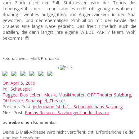
zum Glück nicht der Fall. Stattdessen wird der Topos des
Lebensgefühls der – man kann es nicht oft genug erwähnen –
Roaring Twenties aufgegriffen, mit Augenzwinkern in den Saal
geworfen, und der ehemaligen Prohibition mit der Bowle des
Grauens eine lange Nase gedreht. Das freut sicherlich auch die
Bazillen, die darin längst ihre eigene WILDE PARTY feiern. Wohl
bekomms. 😉
Fotonachweis: Mark Prohaska
by
2019-
On:
April 5, 2019
04-
In:
· Schauspiel
05
Tagged:
Das Leben
,
Musik
,
Musiktheater
,
OFF Theater Salzburg
,
Offtheater
,
Schauspiel
,
Theater
Previous Post:
jedermann (stirbt) – Schauspielhaus Salzburg
Next Post:
Paulas Reisen – Salzburger Landestheater
Schreibe einen Kommentar
Deine E-Mail-Adresse wird nicht veröffentlicht.
Erforderliche Felder
sind mit
*
markiert