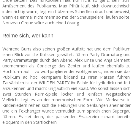
Ende setzen. Das funktioniert halt nur nicht so ganz, sehr zum
Amüsement des Publikums. Max Pfnür läuft sich clowntechnisch
indes richtig warm, legt ein hölzernes Scherflein drauf und beweist,
wenn es einmal nicht mehr so mit der Schauspielerei laufen sollte,
Nouveau Cirque wäre auch eine Lösung.
Reime sich, wer kann
Während Burrs also seinen großen Auftritt hat und dem Publikum
einen Blick vor die Kulissen gewährt, führen Party-Dramaturg und
Party-Dramaturgin durch den Abend. Alex Linse und Anja Clementi
übernehmen als Concierge das Zepter und laufen ebenfalls zu
Hochform auf – zu wortjonglierender wohlgemerkt, indem sie das
Publikum ad hoc Reimpaare bildend zu ihren Plätzen führen.
Tatsächlich ist der WILDEN PARTY ihr Faible für Lyrik dick und fett
anzukennen und macht unglaublich viel Spaß. Wo sonst lassen sich
zwei Stunden Reim-Spiele locker und einfach wegstecken?
Vielleicht liegt es an der mnemonischen Form. Wie Merkverse in
Kinderliedern reihen sich die Hebungen und Senkungen aneinander
und ein Texthänger würde vermutlich zum sprachlichen Supergau
führen. Es sei denn, der passender Ersatzreim scharrt bereits
eloquent in den Startlöchern.