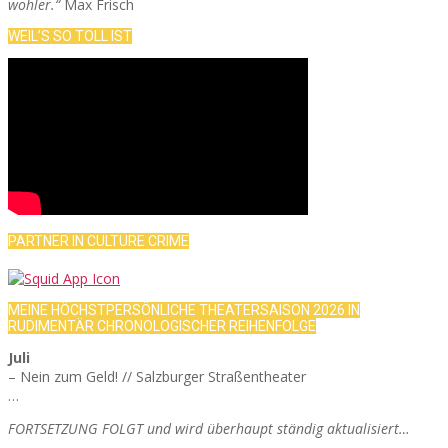
wohler.“
Max Frisch
WEIL’S SO TOLL IST
PARTNER IN CULTURE CRIME
MEINE HÖCHSTPERSÖNLICHE THEATERSAISON 2026 IN
RUDIMENTÄR CHRONOLOGISCHER REIHENFOLGE
Juli
– Nein zum Geld! // Salzburger Straßentheater
…
FORTSETZUNG FOLGT und wird überhaupt ständig aktualisiert…