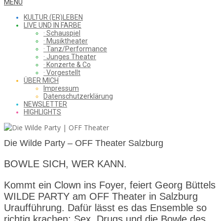
WHAT
Secondary
MENU
Navigation
KULTUR (ER)LEBEN
Menu
LIVE UND IN FARBE
· Schauspiel
I
· Musiktheater
· Tanz/Performance
· Junges Theater
· Konzerte & Co
· Vorgestellt
ÜBER MICH
SAW
Impressum
Datenschutzerklärung
NEWSLETTER
HIGHLIGHTS
FROM
Die Wilde Party – OFF Theater Salzburg
THE
BOWLE SICH, WER KANN.
Kommt ein Clown ins Foyer, feiert Georg Büttels
WILDE PARTY am OFF Theater in Salzburg
CHEAP
Uraufführung. Dafür lässt es das Ensemble so
richtig krachen: Sex, Drugs und die Bowle des