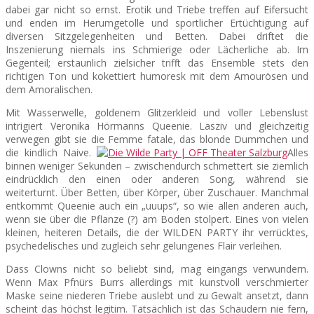
dabei gar nicht so ernst. Erotik und Triebe treffen auf Eifersucht
und enden im Herumgetolle und sportlicher Ertüchtigung auf
diversen Sitzgelegenheiten und Betten. Dabei driftet die
Inszenierung niemals ins Schmierige oder Lächerliche ab. Im
Gegenteil; erstaunlich zielsicher trifft das Ensemble stets den
richtigen Ton und kokettiert humoresk mit dem Amourösen und
dem Amoralischen.
Mit Wasserwelle, goldenem Glitzerkleid und voller Lebenslust
intrigiert Veronika Hörmanns Queenie. Lasziv und gleichzeitig
verwegen gibt sie die Femme fatale, das blonde Dummchen und
die kindlich Naive.
Alles
binnen weniger Sekunden – zwischendurch schmettert sie ziemlich
eindrücklich den einen oder anderen Song, während sie
weiterturnt. Über Betten, über Körper, über Zuschauer. Manchmal
entkommt Queenie auch ein „uuups“, so wie allen anderen auch,
wenn sie über die Pflanze (?) am Boden stolpert. Eines von vielen
kleinen, heiteren Details, die der WILDEN PARTY ihr verrücktes,
psychedelisches und zugleich sehr gelungenes Flair verleihen.
Dass Clowns nicht so beliebt sind, mag eingangs verwundern.
Wenn Max Pfnürs Burrs allerdings mit kunstvoll verschmierter
Maske seine niederen Triebe auslebt und zu Gewalt ansetzt, dann
scheint das höchst legitim. Tatsächlich ist das Schaudern nie fern,