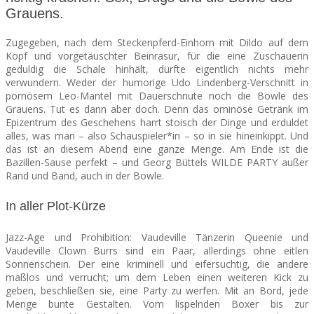
Grauens.
SEATS
Zugegeben, nach dem Steckenpferd-Einhorn mit Dildo auf dem
Kopf und vorgetäuschter Beinrasur, für die eine Zuschauerin
geduldig die Schale hinhält, dürfte eigentlich nichts mehr
verwundern. Weder der humorige Udo Lindenberg-Verschnitt in
pornösem Leo-Mantel mit Dauerschnute noch die Bowle des
Grauens. Tut es dann aber doch. Denn das ominöse Getränk im
Epizentrum des Geschehens harrt stoisch der Dinge und erduldet
alles, was man – also Schauspieler*in – so in sie hineinkippt. Und
das ist an diesem Abend eine ganze Menge. Am Ende ist die
Bazillen-Sause perfekt – und Georg Büttels WILDE PARTY außer
Rand und Band, auch in der Bowle.
In aller Plot-Kürze
Jazz-Age und Prohibition: Vaudeville Tänzerin Queenie und
Vaudeville Clown Burrs sind ein Paar, allerdings ohne eitlen
Sonnenschein. Der eine kriminell und eifersüchtig, die andere
maßlos und verrucht; um dem Leben einen weiteren Kick zu
geben, beschließen sie, eine Party zu werfen. Mit an Bord, jede
Menge bunte Gestalten. Vom lispelnden Boxer bis zur