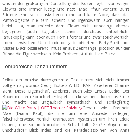
was an der großartigen Darstellung des Bösen liegt – von wegen
Clowns sind immer lustig und nett. Max Pfnür verleiht Burrs
Stimme eine so intensiv bedrohliche und kalte Note, dass das
Pathologische nie fern scheint und irgendwann auch hängen
bleibt. Ja, man möchte dem Clown nicht unbedingt abends
begegnen (auch tagsüber scheint durchaus entbehrlich).
Janusköpfig kann aber auch Tom Pfertner und zwar sprichwörtlich.
Immer zwischen Udo Lindenberg inspiriertem Party-Spirit und
Mister Black oszillierend, muss er aus Zeitmangel plötzlich auf der
Bühne die Figur wechseln. Kein Problem, Auftritt Udo Black.
Temporeiche Tanznummern
Selbst der präzise durchgereimte Text nimmt sich nicht immer
völlig ernst, woraus Georg Büttels WILDE PARTY weiteren Charme
zieht. Diese Eigenschaft zelebriert auch Alex Linses Eddie. Der
Boxer mit dem Sprachfehler lispelt sich kosequent durch das Stück
und macht das unglaublich sympathisch und schlagfertig.
Genau wie Freundin
Mae (Diana Paul), die nie um eine Ausrede verlegen,
fälschlicherweise herrlich dramatisch, hysterisch um ihren Eddie
trauert, ehe sie in komatösen Schlaf fällt. Große Augen und
unschuldiger Blick indes sind die Paradedisziplinen von Anna