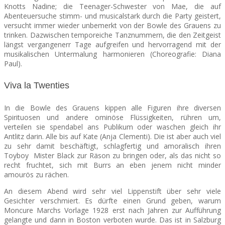
Knotts Nadine; die Teenager-Schwester von Mae, die auf
Abenteuersuche stimm- und musicalstark durch die Party geistert,
versucht immer wieder unbemerkt von der Bowle des Grauens zu
trinken. Dazwischen temporeiche Tanznummern, die den Zeitgeist
längst vergangenerr Tage aufgreifen und hervorragend mit der
musikalischen Untermalung harmonieren (Choreografie: Diana
Paul).
Viva la Twenties
In die Bowle des Grauens kippen alle Figuren ihre diversen
Spirituosen und andere ominöse Flüssigkeiten, rühren um,
verteilen sie spendabel ans Publikum oder waschen gleich ihr
Antlitz darin. Alle bis auf Kate (Anja Clementi). Die ist aber auch viel
zu sehr damit beschäftigt, schlagfertig und amoralisch ihren
Toyboy Mister Black zur Räson zu bringen oder, als das nicht so
recht fruchtet, sich mit Burrs an eben jenem nicht minder
amourös zu rächen.
An diesem Abend wird sehr viel Lippenstift über sehr viele
Gesichter verschmiert. Es dürfte einen Grund geben, warum
Moncure Marchs Vorlage 1928 erst nach Jahren zur Aufführung
gelangte und dann in Boston verboten wurde. Das ist in Salzburg