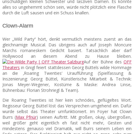
unschuldigen kleinen Schwester und lasziven Damen. Es könnte
alles so ungehemmt schön sein, würde nicht plötzlich eine Flasche
durch die Luft sausen und ein Schuss knallen.
Clown-Alarm
Wer „Wild Party“ hört, denkt vermutlich meistens zuerst an das
gleichnamige Musical. Das übrigens auch auf Joseph Moncure
Marchs romaneskem Gedicht basiert. Tatsächlich aber darf
Hollywood an diesem Abend zu Hause bleiben.
Auf der Bühne des
OFF
Theaters
in Gnigl feiert stattdessen Georg Büttels wilde Hommage
an die ‚Roaring Twenties‘ Uraufführung (Spielfassung &
Inszenierung: Georg Büttel, Künstlerische Mitarbeit & Technik:
Jonas Meyer-Wegener, Kostüme & Maske: Andrea Linse,
Bühnenbau: Florian Strohriegl & Team).
Die Roaring Twenties ist hier kein schnödes, geflügeltes Wort.
Regisseur Georg Büttel löst das Versprechen umgehend ein. Dafür
wurde selbst das Theater umfunktioniert. Im Foyer hat Clown
Burrs (
Max Pfnür
) seinen Auftritt. Mit großen, okay, übergroßen,
weil größer geht eigentlich eh fast nicht mehr, Gesten und
mindestens genauso viel Dramatik, will Burrs seinem Leben ein