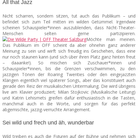
All that Jazz
Nicht scharren, sondern sitzen, tut auch das Publikum – und
befindet sich zum Teil mitten im wilden Getümmel. Irgendwie
scheinen Schauspieler*innen auszublenden, dass Nicht-Theater-
Menschen selten gerne partizipieren.
Möchte man meinen.
Das Publikum im OFF scheint da aber ohnehin ganz anderer
Meinung zu sein und wirft sich freudig ins Geschehen, dass eine
nur noch staunen kann (und sich über ihren Platz ganz hinten freut
– daaanke!). So mischen sich Zuschauer*innen und
Schauspieler*innen, bis die Grenzen verschwimmen, zu den
jazzigen Tönen der Roaring Twenties oder den eingejazzten
Klängen eigentlich viel späterer Songs, aber das konstituiert auch
gerade den Reiz der musikalischen Untermalung. Die wird übrigens
live am Klavier produziert; Milan Stojkovic (Musikalische Leitung)
und Katrin Lehismets greifen dafür enthusiastisch in die Tasten,
manchmal auch in die Worte, und sorgen für das perfekt
abgemischte, jazzig-verruchte Arrangement.
Sei wild und frech und äh, wunderbar
Wild treiben es auch die Figuren auf der Bühne und nehmen sich