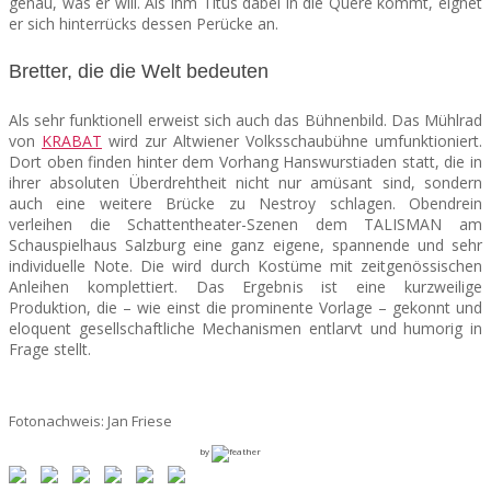
genau, was er will. Als ihm Titus dabei in die Quere kommt, eignet
er sich hinterrücks dessen Perücke an.
Bretter, die die Welt bedeuten
Als sehr funktionell erweist sich auch das Bühnenbild. Das Mühlrad
von
KRABAT
wird zur Altwiener Volksschaubühne umfunktioniert.
Dort oben finden hinter dem Vorhang Hanswurstiaden statt, die in
ihrer absoluten Überdrehtheit nicht nur amüsant sind, sondern
auch eine weitere Brücke zu Nestroy schlagen. Obendrein
verleihen die Schattentheater-Szenen dem TALISMAN am
Schauspielhaus Salzburg eine ganz eigene, spannende und sehr
individuelle Note. Die wird durch Kostüme mit zeitgenössischen
Anleihen komplettiert. Das Ergebnis ist eine kurzweilige
Produktion, die – wie einst die prominente Vorlage – gekonnt und
eloquent gesellschaftliche Mechanismen entlarvt und humorig in
Frage stellt.
Fotonachweis: Jan Friese
by