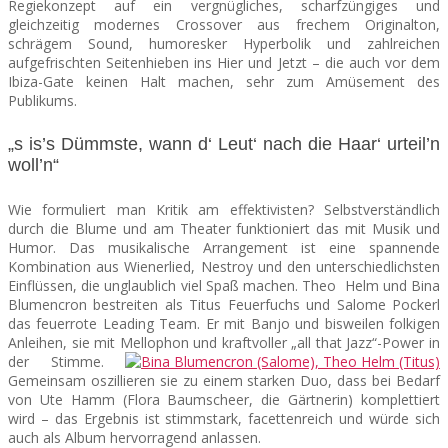
Regiekonzept auf ein vergnügliches, scharfzüngiges und
gleichzeitig modernes Crossover aus frechem Originalton,
schrägem Sound, humoresker Hyperbolik und zahlreichen
aufgefrischten Seitenhieben ins Hier und Jetzt – die auch vor dem
Ibiza-Gate keinen Halt machen, sehr zum Amüsement des
Publikums.
„s is’s Dümmste, wann d‘ Leut‘ nach die Haar‘ urteil’n
woll’n“
Wie formuliert man Kritik am effektivisten? Selbstverständlich
durch die Blume und am Theater funktioniert das mit Musik und
Humor. Das musikalische Arrangement ist eine spannende
Kombination aus Wienerlied, Nestroy und den unterschiedlichsten
Einflüssen, die unglaublich viel Spaß machen. Theo Helm und Bina
Blumencron bestreiten als Titus Feuerfuchs und Salome Pockerl
das feuerrote Leading Team. Er mit Banjo und bisweilen folkigen
Anleihen, sie mit Mellophon und kraftvoller „all that Jazz“-Power in
der Stimme.
Gemeinsam oszillieren sie zu einem starken Duo, dass bei Bedarf
von Ute Hamm (Flora Baumscheer, die Gärtnerin) komplettiert
wird – das Ergebnis ist stimmstark, facettenreich und würde sich
auch als Album hervorragend anlassen.