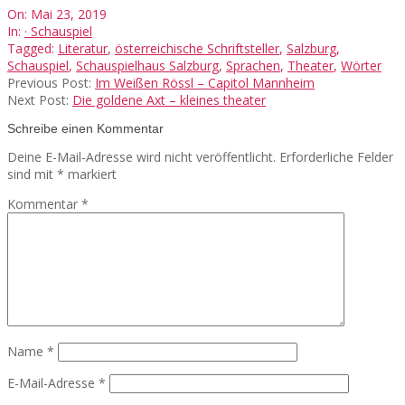
2019-
On:
Mai 23, 2019
05-
In:
· Schauspiel
23
Tagged:
Literatur
,
österreichische Schriftsteller
,
Salzburg
,
Schauspiel
,
Schauspielhaus Salzburg
,
Sprachen
,
Theater
,
Wörter
Previous Post:
Im Weißen Rössl – Capitol Mannheim
Next Post:
Die goldene Axt – kleines theater
Schreibe einen Kommentar
Deine E-Mail-Adresse wird nicht veröffentlicht.
Erforderliche Felder
sind mit
*
markiert
Kommentar
*
Name
*
E-Mail-Adresse
*