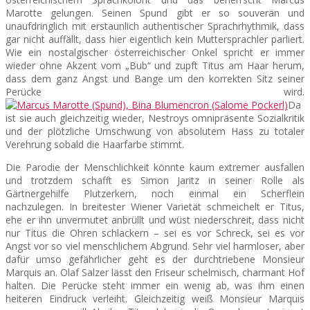
Marotte gelungen. Seinen Spund gibt er so souverän und
unaufdringlich mit erstaunlich authentischer Sprachrhythmik, dass
gar nicht auffällt, dass hier eigentlich kein Muttersprachler parliert.
Wie ein nostalgischer österreichischer Onkel spricht er immer
wieder ohne Akzent vom „Bub“ und zupft Titus am Haar herum,
dass dem ganz Angst und Bange um den korrekten Sitz seiner
Perücke wird.
Da
ist sie auch gleichzeitig wieder, Nestroys omnipräsente Sozialkritik
und der plötzliche Umschwung von absolutem Hass zu totaler
Verehrung sobald die Haarfarbe stimmt.
Die Parodie der Menschlichkeit könnte kaum extremer ausfallen
und trotzdem schafft es Simon Jaritz in seiner Rolle als
Gärtnergehilfe Plutzerkern, noch einmal ein Scherflein
nachzulegen. In breitester Wiener Varietät schmeichelt er Titus,
ehe er ihn unvermutet anbrüllt und wüst niederschreit, dass nicht
nur Titus die Ohren schlackern – sei es vor Schreck, sei es vor
Angst vor so viel menschlichem Abgrund. Sehr viel harmloser, aber
dafür umso gefährlicher geht es der durchtriebene Monsieur
Marquis an. Olaf Salzer lässt den Friseur schelmisch, charmant Hof
halten. Die Perücke steht immer ein wenig ab, was ihm einen
heiteren Eindruck verleiht. Gleichzeitig weiß Monsieur Marquis