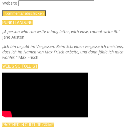
Website
PUNKTLANDUNG
„A person who can write a long letter, with ease, cannot write ill.“
Jane Austen
„Ich bin begabt im Vergessen. Beim Schreiben vergesse ich meistens,
dass ich im Namen von Max Frisch arbeite, und dann fühle ich mich
wohler.“
Max Frisch
WEIL’S SO TOLL IST
PARTNER IN CULTURE CRIME