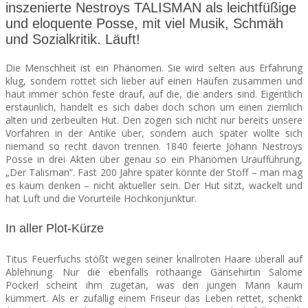
inszenierte Nestroys TALISMAN als leichtfüßige
und eloquente Posse, mit viel Musik, Schmäh
SEATS
und Sozialkritik. Läuft!
Die Menschheit ist ein Phänomen. Sie wird selten aus Erfahrung
klug, sondern rottet sich lieber auf einen Haufen zusammen und
haut immer schön feste drauf, auf die, die anders sind. Eigentlich
erstaunlich, handelt es sich dabei doch schon um einen ziemlich
alten und zerbeulten Hut. Den zogen sich nicht nur bereits unsere
Vorfahren in der Antike über, sondern auch später wollte sich
niemand so recht davon trennen. 1840 feierte Johann Nestroys
Posse in drei Akten über genau so ein Phänomen Uraufführung,
„Der Talisman“. Fast 200 Jahre später könnte der Stoff – man mag
es kaum denken – nicht aktueller sein. Der Hut sitzt, wackelt und
hat Luft und die Vorurteile Hochkonjunktur.
In aller Plot-Kürze
Titus Feuerfuchs stößt wegen seiner knallroten Haare überall auf
Ablehnung. Nur die ebenfalls rothaarige Gänsehirtin Salome
Pockerl scheint ihm zugetan, was den jungen Mann kaum
kümmert. Als er zufällig einem Friseur das Leben rettet, schenkt