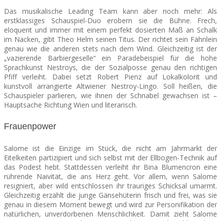
Das musikalische Leading Team kann aber noch mehr: Als
erstklassiges Schauspiel-Duo erobern sie die Bühne. Frech,
eloquent und immer mit einem perfekt dosierten Maß an Schalk
im Nacken, gibt Theo Helm seinen Titus. Der richtet sein Fähnlein
genau wie die anderen stets nach dem Wind. Gleichzeitig ist der
„vazierende Barbiergeselle“ ein Paradebeispiel für die hohe
Sprachkunst Nestroys, die der Sozialposse genau den richtigen
Pfiff verleiht. Dabei setzt Robert Pienz auf Lokalkolorit und
kunstvoll arrangierte Altwiener Nestroy-Lingo. Soll heißen, die
Schauspieler parlieren, wie ihnen der Schnabel gewachsen ist –
Hauptsache Richtung Wien und literarisch.
Frauenpower
Salome ist die Einzige im Stück, die nicht am Jahrmarkt der
Eitelkeiten partizipiert und sich selbst mit der Ellbogen-Technik auf
das Podest hebt. Stattdessen verleiht ihr Bina Blumencron eine
rührende Naivität, die ans Herz geht. Vor allem, wenn Salome
resigniert, aber wild entschlossen ihr trauriges Schicksal umarmt.
Gleichzeitig erzählt die junge Gänsehüterin frisch und frei, was sie
genau in diesem Moment bewegt und wird zur Personifikation der
natürlichen, unverdorbenen Menschlichkeit. Damit zieht Salome