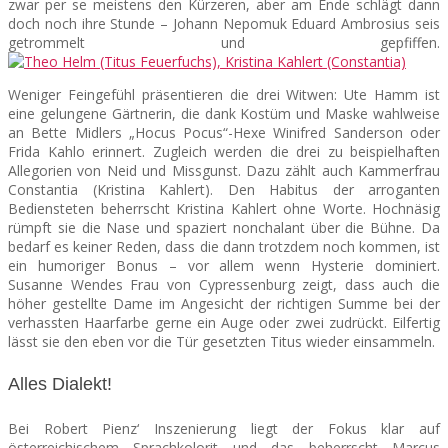
zwar per se meistens den Kürzeren, aber am Ende schlägt dann
doch noch ihre Stunde – Johann Nepomuk
Eduard Ambrosius
seis
getrommelt und gepfiffen.
Weniger Feingefühl präsentieren die drei Witwen: Ute Hamm ist
eine gelungene Gärtnerin, die dank Kostüm und Maske wahlweise
an Bette Midlers „Hocus Pocus“-Hexe Winifred Sanderson oder
Frida Kahlo erinnert. Zugleich werden die drei zu beispielhaften
Allegorien von Neid und Missgunst. Dazu zählt auch Kammerfrau
Constantia (Kristina Kahlert). Den Habitus der arroganten
Bediensteten beherrscht Kristina Kahlert ohne Worte. Hochnäsig
rümpft sie die Nase und spaziert nonchalant über die Bühne. Da
bedarf es keiner Reden, dass die dann trotzdem noch kommen, ist
ein humoriger Bonus – vor allem wenn Hysterie dominiert.
Susanne Wendes Frau von Cypressenburg zeigt, dass auch die
höher gestellte Dame im Angesicht der richtigen Summe bei der
verhassten Haarfarbe gerne ein Auge oder zwei zudrückt. Eilfertig
lässt sie den eben vor die Tür gesetzten Titus wieder einsammeln.
Alles Dialekt!
Bei Robert Pienz‘ Inszenierung liegt der Fokus klar auf
österreichischem Sprachkolorit und das beherrscht Marcus