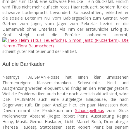
ihm der zum Dank eine schwarze Perücke – ein Glücksfall. Endlich
wird Titus nicht mehr auf sein rotes Haar reduziert, sondern für die
schwarze Lockenpracht bewundert. So ausstaffiert, erklettert er
die soziale Leiter im Nu. Vom Babiergesellen zum Gärtner, vom
Gärtner zum Jäger, vom Jäger zum Sekretär bezirzt er die
Damenwelt ohne Unterlass. Als ihm der erstaunliche Erfolg zu
Kopf steigt und die Perücke abhanden kommt,
scheint guter Rat teuer und der Fall tief.
Auf die Barrikaden
Nestroys TALISMAN-Posse hat einen klar umrissenen
Themenreigen: Klassenschranken, Sehnsüchte, Neid und
Ausgrenzung werden eloquent und findig an den Pranger gestellt.
Weil die Problematiken auch heute noch ziemlich aktuell sind, wäre
DER TALISMAN auch eine aufgelegte Blaupause, die nach
Gegenwart ruft. Ein paar Anzüge hier, ein paar Narzissten dort.
Davon nimmt die Produktion am
Schauspielhaus
zum Glück
meilenweiten Abstand (Regie: Robert Pienz, Ausstattung: Ragna
Heiny, Musik: Gernot Haslauer, Licht: Marcel Busá, Dramaturgie:
Theresa Taudes). Stattdessen setzt Robert Pienz bei seinem