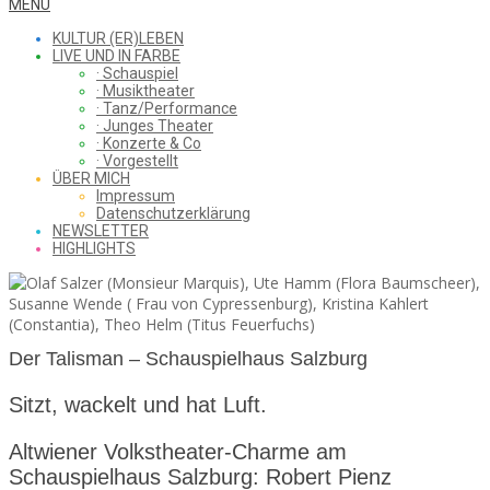
WHAT
Secondary
MENU
Navigation
KULTUR (ER)LEBEN
Menu
LIVE UND IN FARBE
· Schauspiel
I
· Musiktheater
· Tanz/Performance
· Junges Theater
· Konzerte & Co
· Vorgestellt
ÜBER MICH
SAW
Impressum
Datenschutzerklärung
NEWSLETTER
HIGHLIGHTS
FROM
Der Talisman – Schauspielhaus Salzburg
THE
Sitzt, wackelt und hat Luft.
Altwiener Volkstheater-Charme am
CHEAP
Schauspielhaus Salzburg: Robert Pienz