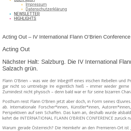
SAW
Impressum
Datenschutzerklärung
NEWSLETTER
HIGHLIGHTS
FROM
Acting Out – IV International Flann O’Brien Conference
THE
Acting Out
Nächster Halt: Salzburg. Die IV International Flan
Salzach grün.
CHEAP
Flann O’Brien – was wie der Inbegriff eines irischen Rebellen und P
gar nicht so umtriebige Ire eigentlich hieß – immer wieder gerne 
Zumindest nicht physisch – denn bald war er für seine bizarren Char
SEATS
Posthum reist Flann O’Brien jetzt aber doch, in Form seines Œuvres
ab. Internationale Forscher*innen, Künstler*innen, Autoren*innen
Perspektiven auf sein Schaffen. Das kam an, deshalb wurde alsbal
kehrt die INTERNATIONAL FLANN O’BRIEN CONFERENCE zurück nac
Warum gerade Österreich? Die Heimkehr an den Premieren-Ort ist gar