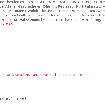
 seines berühmten Romans
AT SWIM-TWO-BIRDS
gemeint. Das film
 der
Atelier Gespräche
ein
Q&A mit Regisseur Kurt Palm
statt.
en Autorin
Joanna Walsh
– bei freiem Eintritt. Überhaupt kann zwis
ziert und aufbereitet, wird auch emsig disputiert. Das macht Lus
it Humor. Mit
Val O’Donnell
wurde ein irischer Comedy-Profi eingel
NLY MAN
.
chauspiel
,
Sprachen
,
Tanz & Ausdruck
,
Theater
,
Wörter
sind mit
*
markiert