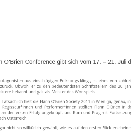
n O’Brien Conference gibt sich vom 17. – 21. Juli d
rotagonisten aus einschlägigen Folksongs klingt, ist eines von zahlr
zurück.
Obwohl er zu den bedeutendsten Schriftstellern des 20. Jahr
aktere bekannt und galt als Meister des Wortspiels.
. Tatsächlich hielt die Flann O’Brien Society 2011 in Wien (ja, gen
, Regisseur*innen und Performer*innen stellten Flann O’Brien in d
d an den ersten Erfolg angeknüpft und Rom und Prag mit Fortsetzunge
h Österreich.
 nicht so willkürlich gewählt, wie es auf den ersten Blick erscheine