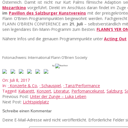
Österreich. Damit ist nicht nur Kurt Palms filmische Adaption
Mozartkino
vorgeführt. Direkt im Anschluss daran findet im Zuge
im
Pavillon des Salzburger Kunstvereins
mit der preisgekrönt
Flann O’Brien-Programmpunkten beigewohnt werden. Fachgerecht se
FLANN O’BRIEN CONFERENCE am
21. Juli
– selbstverständlich m
sein legendäres Ein-Mann-Programm zum Besten:
FLANN’S YER O
Nähere Infos und die genauen Programmpunkte unter
Acting Out
Fotonachweis: International Flann O’Brien Society
by
2017-
On:
Juli 8, 2017
07-
In:
· Konzerte & Co
,
· Schauspiel
,
· Tanz/Performance
08
Tagged:
Kabarett
,
Konzert
,
Literatur
,
Perfomancekunst
,
Salzburg
,
S
Previous Post:
Unter der Zunge – Luka Leben
Next Post:
Lichtspielplatz
Schreibe einen Kommentar
Deine E-Mail-Adresse wird nicht veröffentlicht.
Erforderliche Felder 