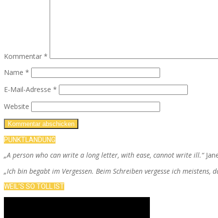
Kommentar
*
Name
*
E-Mail-Adresse
*
Website
PUNKTLANDUNG
„A person who can write a long letter, with ease, cannot write ill.“
Jan
„Ich bin begabt im Vergessen. Beim Schreiben vergesse ich meistens, 
WEIL’S SO TOLL IST