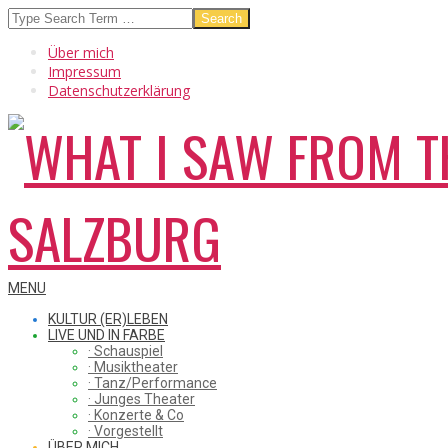
Skip
Search
to
Über mich
content
Impressum
Datenschutzerklärung
WHAT
Secondary
MENU
Navigation
KULTUR (ER)LEBEN
Menu
LIVE UND IN FARBE
· Schauspiel
I
· Musiktheater
· Tanz/Performance
· Junges Theater
· Konzerte & Co
· Vorgestellt
ÜBER MICH