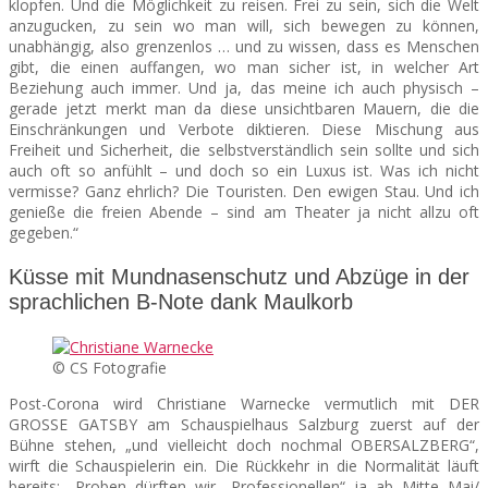
klopfen. Und die Möglichkeit zu reisen. Frei zu sein, sich die Welt
anzugucken, zu sein wo man will, sich bewegen zu können,
unabhängig, also grenzenlos … und zu wissen, dass es Menschen
gibt, die einen auffangen, wo man sicher ist, in welcher Art
Beziehung auch immer. Und ja, das meine ich auch physisch –
gerade jetzt merkt man da diese unsichtbaren Mauern, die die
Einschränkungen und Verbote diktieren. Diese Mischung aus
Freiheit und Sicherheit, die selbstverständlich sein sollte und sich
auch oft so anfühlt – und doch so ein Luxus ist. Was ich nicht
vermisse? Ganz ehrlich? Die Touristen. Den ewigen Stau. Und ich
genieße die freien Abende – sind am Theater ja nicht allzu oft
gegeben.“
Küsse mit Mundnasenschutz und Abzüge in der
sprachlichen B-Note dank Maulkorb
© CS Fotografie
Post-Corona wird Christiane Warnecke vermutlich mit DER
GROSSE GATSBY am Schauspielhaus Salzburg zuerst auf der
Bühne stehen, „und vielleicht doch nochmal OBERSALZBERG“,
wirft die Schauspielerin ein. Die Rückkehr in die Normalität läuft
bereits: „Proben dürften wir „Professionellen“ ja ab Mitte Mai/