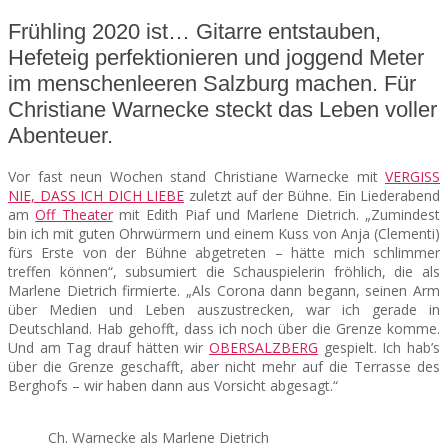
Frühling 2020 ist… Gitarre entstauben,
SEATS
Hefeteig perfektionieren und joggend Meter
im menschenleeren Salzburg machen. Für
Christiane Warnecke steckt das Leben voller
Abenteuer.
Vor fast neun Wochen stand Christiane Warnecke mit
VERGISS
NIE, DASS ICH DICH LIEBE
zuletzt auf der Bühne. Ein Liederabend
am
Off Theater
mit Edith Piaf und Marlene Dietrich. „Zumindest
bin ich mit guten Ohrwürmern und einem Kuss von Anja (Clementi)
fürs Erste von der Bühne abgetreten – hätte mich schlimmer
treffen können“, subsumiert die Schauspielerin fröhlich, die als
Marlene Dietrich firmierte.
„Als Corona dann begann, seinen Arm
über Medien und Leben auszustrecken, war ich gerade in
Deutschland. Hab gehofft, dass ich noch über die Grenze komme.
Und am Tag drauf hätten wir
OBERSALZBERG
gespielt. Ich hab’s
über die Grenze geschafft, aber nicht mehr auf die Terrasse des
Berghofs – wir haben dann aus Vorsicht abgesagt.“
Ch. Warnecke als Marlene Dietrich