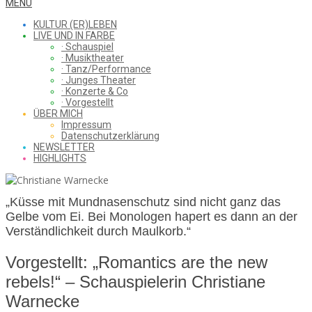
WHAT
Secondary
MENU
Navigation
KULTUR (ER)LEBEN
Menu
LIVE UND IN FARBE
· Schauspiel
I
· Musiktheater
· Tanz/Performance
· Junges Theater
· Konzerte & Co
· Vorgestellt
ÜBER MICH
SAW
Impressum
Datenschutzerklärung
NEWSLETTER
HIGHLIGHTS
FROM
„Küsse mit Mundnasenschutz sind nicht ganz das
Gelbe vom Ei. Bei Monologen hapert es dann an der
THE
Verständlichkeit durch Maulkorb.“
Vorgestellt: „Romantics are the new
rebels!“ – Schauspielerin Christiane
CHEAP
Warnecke