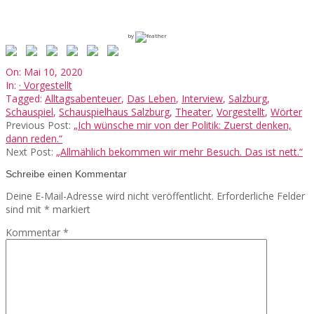
by
2020-
On:
Mai 10, 2020
05-
In:
· Vorgestellt
10
Tagged:
Alltagsabenteuer
,
Das Leben
,
Interview
,
Salzburg
,
Schauspiel
,
Schauspielhaus Salzburg
,
Theater
,
Vorgestellt
,
Wörter
Previous Post:
„Ich wünsche mir von der Politik: Zuerst denken,
dann reden.“
Next Post:
„Allmählich bekommen wir mehr Besuch. Das ist nett.“
Schreibe einen Kommentar
Deine E-Mail-Adresse wird nicht veröffentlicht.
Erforderliche Felder
sind mit
*
markiert
Kommentar
*