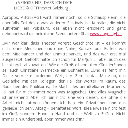
in VERGISS NIE, DASS ICH DICH
LIEBE © OFFtheater Salzburg
Apropos, ABGESAGT wird immer noch, so die Schauspielerin, die
ebenfalls Teil des etwas anderen Festivals ist. Künstler, die nicht
auftreten, ein Publikum, das eben nicht erscheint und ganz
nebenbei wird die heimische Szene unterstützt:
www.abgesagt.at
.
„Mir war klar, dass Theater vorerst Geschichte ist – es kommt
nicht ohne Menschen und ohne Nähe, Kontakt aus. Es lebt von
dem Miteinander und der Unmittelbarkeit, und das war erst mal
ausgesetzt. Gehofft hatte ich schon für Mai/Juni … aber auch das
bleibt noch abzuwarten.“ Wie der Großteil von allen Künstler*innen
sei auch Christiane Warnecke ein Bühnentier. „Und es fehlt mir.
Diese verrückte fordernde Welt, der Geruch, das Make-up, das
Geplänkel mit den Kollegen, der Hall der Wörter im Raum, das
Rauschen des Publikums, die Macht des unmittelbaren Moments.
Ja, hat für mich immer noch was Magisches. Und alles Magische
ist anziehend. Aber ich bin nicht eine von denen, die ohne die
Arbeit nicht atmen können. Ich hab ein Privatleben und das
genieße ich sehr. Alltag – behaftetes Wort. Idealerweise nicht fest
im Griff, sondern Hand in Hand und die Welt zu Füßen. Nicht
immer ein Kinderspiel, aber immer was drin.“