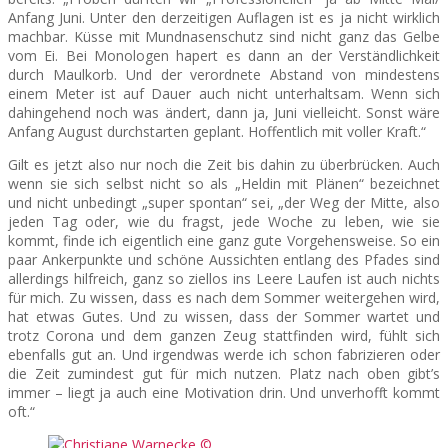
Anfang Juni. Unter den derzeitigen Auflagen ist es ja nicht wirklich
machbar. Küsse mit Mundnasenschutz sind nicht ganz das Gelbe
vom Ei. Bei Monologen hapert es dann an der Verständlichkeit
durch Maulkorb. Und der verordnete Abstand von mindestens
einem Meter ist auf Dauer auch nicht unterhaltsam. Wenn sich
dahingehend noch was ändert, dann ja, Juni vielleicht. Sonst wäre
Anfang August durchstarten geplant. Hoffentlich mit voller Kraft.“
Gilt es jetzt also nur noch die Zeit bis dahin zu überbrücken. Auch
wenn sie sich selbst nicht so als „Heldin mit Plänen“ bezeichnet
und nicht unbedingt „super spontan“ sei, „der Weg der Mitte, also
jeden Tag oder, wie du fragst, jede Woche zu leben, wie sie
kommt, finde ich eigentlich eine ganz gute Vorgehensweise. So ein
paar Ankerpunkte und schöne Aussichten entlang des Pfades sind
allerdings hilfreich, ganz so ziellos ins Leere Laufen ist auch nichts
für mich. Zu wissen, dass es nach dem Sommer weitergehen wird,
hat etwas Gutes. Und zu wissen, dass der Sommer wartet und
trotz Corona und dem ganzen Zeug stattfinden wird, fühlt sich
ebenfalls gut an. Und irgendwas werde ich schon fabrizieren oder
die Zeit zumindest gut für mich nutzen. Platz nach oben gibt’s
immer – liegt ja auch eine Motivation drin. Und unverhofft kommt
oft.“