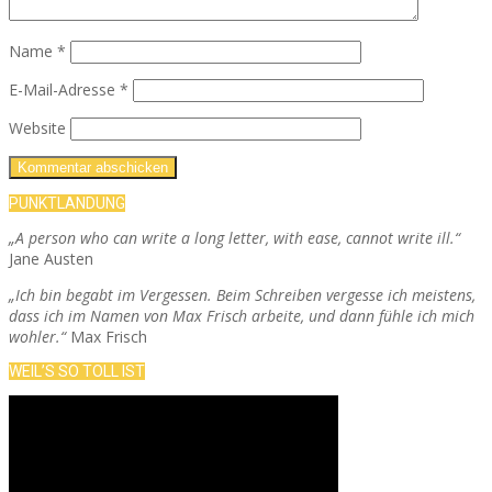
Name
*
E-Mail-Adresse
*
Website
PUNKTLANDUNG
„A person who can write a long letter, with ease, cannot write ill.“
Jane Austen
„Ich bin begabt im Vergessen. Beim Schreiben vergesse ich meistens,
dass ich im Namen von Max Frisch arbeite, und dann fühle ich mich
wohler.“
Max Frisch
WEIL’S SO TOLL IST