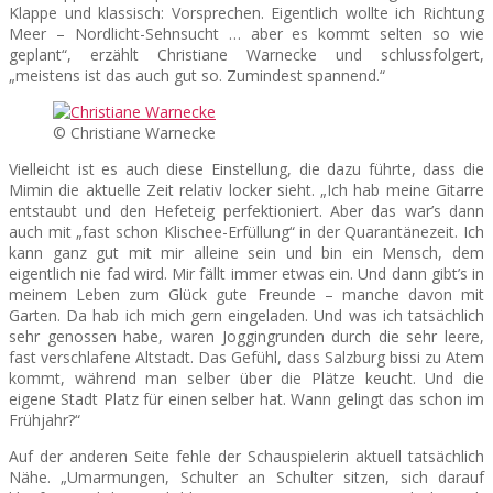
Klappe und klassisch: Vorsprechen. Eigentlich wollte ich Richtung
Meer – Nordlicht-Sehnsucht … aber es kommt selten so wie
geplant“, erzählt Christiane Warnecke und schlussfolgert,
„meistens ist das auch gut so. Zumindest spannend.“
© Christiane Warnecke
Vielleicht ist es auch diese Einstellung, die dazu führte, dass die
Mimin die aktuelle Zeit relativ locker sieht. „Ich hab meine Gitarre
entstaubt und den Hefeteig perfektioniert. Aber das war’s dann
auch mit „fast schon Klischee-Erfüllung“ in der Quarantänezeit. Ich
kann ganz gut mit mir alleine sein und bin ein Mensch, dem
eigentlich nie fad wird. Mir fällt immer etwas ein. Und dann gibt’s in
meinem Leben zum Glück gute Freunde – manche davon mit
Garten. Da hab ich mich gern eingeladen. Und was ich tatsächlich
sehr genossen habe, waren Joggingrunden durch die sehr leere,
fast verschlafene Altstadt. Das Gefühl, dass Salzburg bissi zu Atem
kommt, während man selber über die Plätze keucht. Und die
eigene Stadt Platz für einen selber hat. Wann gelingt das schon im
Frühjahr?“
Auf der anderen Seite fehle der Schauspielerin aktuell tatsächlich
Nähe. „Umarmungen, Schulter an Schulter sitzen, sich darauf