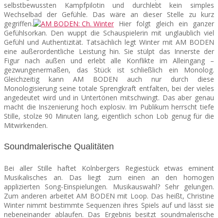
selbstbewussten Kampfpilotin und durchlebt kein simples
Wechselbad der Gefühle. Das wäre an dieser Stelle zu kurz
gegriffen.
Hier folgt gleich ein ganzer
Gefühlsorkan. Den wuppt die Schauspielerin mit unglaublich viel
Gefühl und Authentizität. Tatsächlich legt Winter mit AM BODEN
eine außerordentliche Leistung hin. Sie stülpt das Innerste der
Figur nach außen und erlebt alle Konflikte im Alleingang –
gezwungenermaßen, das Stück ist schließlich ein Monolog.
Gleichzeitig kann AM BODEN auch nur durch diese
Monologisierung seine totale Sprengkraft entfalten, bei der vieles
angedeutet wird und in Untertönen mitschwingt. Das aber genau
macht die Inszenierung hoch explosiv. Im Publikum herrscht tiefe
Stille, stolze 90 Minuten lang, eigentlich schon Lob genug für die
Mitwirkenden.
Soundmalerische Qualitäten
Bei aller Stille haftet Kolnbergers Regiestück etwas eminent
Musikalisches an. Das liegt zum einen an den homogen
applizierten Song-Einspielungen. Musikauswahl? Sehr gelungen.
Zum anderen arbeitet AM BODEN mit Loop. Das heißt, Christine
Winter nimmt bestimmte Sequenzen ihres Spiels auf und lässt sie
nebeneinander ablaufen. Das Ergebnis besitzt soundmalerische