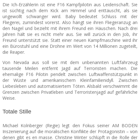
Die Ich-Erzählerin ist eine F16 Kampfpilotin aus Leidenschaft. Sie
ist süchtig nach dem Kick am Himmel und enttäuscht, als sie
ungewollt schwanger wird. Baby bedeutet Schluss mit der
Fliegerei, zumindest vorerst. Also hängt sie ihren Fliegeranzug an
den Nagel und bezieht mit ihrem Freund ein Häuschen. Nach drei
Jahren hält sie es nicht mehr aus. Sie will zurück in den Job, ihr
Freund unterstützt sie. Statt einer neuen Kampfmaschine wird ihr
ein Bürostuhl und eine Drohne im Wert von 14 Millionen zugeteilt,
die Reaper.
Von Nevada aus soll sie mit dem unbenannten Luftfahrzeug
tausende Meilen entfernt Jagd auf Terroristen machen. Die
ehemalige F16 Pilotin pendelt zwischen Luftwaffenstützpunkt in
der Wüste und amerikanischem Kleinfamilienidyll. Zwischen
Liebesleben und automatisiertem Töten. Alsbald verschwimmt die
Grenzen zwischen Privatleben und Terroristenjagd auf gefährliche
Weise.
Totale Stille
Michael Kolnberger (Regie) legt den Fokus seiner AM BODEN
Inszenierung auf die moralischen Konflikte der Protagonistin – von
denen gibt es en masse. Christine Winter schlüpft in die Rolle der