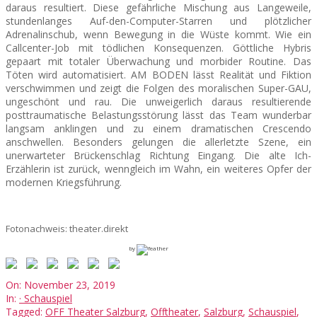
daraus resultiert. Diese gefährliche Mischung aus Langeweile,
stundenlanges Auf-den-Computer-Starren und plötzlicher
Adrenalinschub, wenn Bewegung in die Wüste kommt. Wie ein
Callcenter-Job mit tödlichen Konsequenzen. Göttliche Hybris
gepaart mit totaler Überwachung und morbider Routine. Das
Töten wird automatisiert. AM BODEN lässt Realität und Fiktion
verschwimmen und zeigt die Folgen des moralischen Super-GAU,
ungeschönt und rau. Die unweigerlich daraus resultierende
posttraumatische Belastungsstörung lässt das Team wunderbar
langsam anklingen und zu einem dramatischen Crescendo
anschwellen. Besonders gelungen die allerletzte Szene, ein
unerwarteter Brückenschlag Richtung Eingang. Die alte Ich-
Erzählerin ist zurück, wenngleich im Wahn, ein weiteres Opfer der
modernen Kriegsführung.
Fotonachweis: theater.direkt
by
2019-
On:
November 23, 2019
11-
In:
· Schauspiel
23
Tagged:
OFF Theater Salzburg
,
Offtheater
,
Salzburg
,
Schauspiel
,