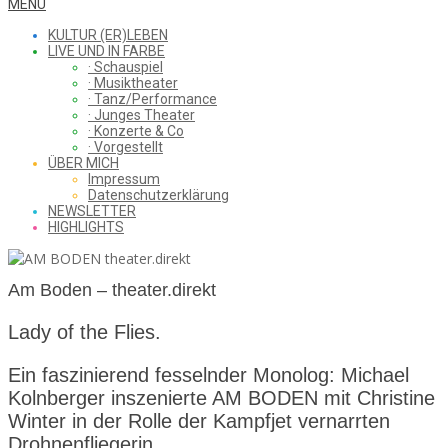
WHAT
Secondary
MENU
Navigation
KULTUR (ER)LEBEN
Menu
LIVE UND IN FARBE
· Schauspiel
I
· Musiktheater
· Tanz/Performance
· Junges Theater
· Konzerte & Co
· Vorgestellt
ÜBER MICH
SAW
Impressum
Datenschutzerklärung
NEWSLETTER
HIGHLIGHTS
FROM
Am Boden – theater.direkt
THE
Lady of the Flies.
Ein faszinierend fesselnder Monolog: Michael
Kolnberger inszenierte AM BODEN mit Christine
CHEAP
Winter in der Rolle der Kampfjet vernarrten
Drohnenfliegerin.