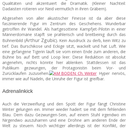
Qualitäten und akzentuiert die Dramatik. (Kleiner Nachteil:
Dadaisten rotieren vor Neid vermutlich in ihren Gräbern).
Abgesehen von aller akustischer Finesse ist da aber diese
faszinierende Figur im Zentrum des Geschehens. Wunderbar
getroffen ihr Wandel. Als hartgesottene Kampfjet-Pilotin in einer
Männerdomäne stapft sie prahlerisch und breitbeinig durch das
Arthur Zgubic
Bühnenbild (
). Kein Ausdruck zu derb, kein Witz zu
tief. Das Burschikose und Eckige sitzt, wackelt und hat Luft. Wie
eine gefangene Tigerin läuft sie vom einen Ende zum anderen, die
Bühne bis auf Bett und Loop leer. Diese Reduktion ist absolut
angenehm, nichts könnte hier ablenken. Stattdessen ist das
Publikum gezwungen, der Protagonistin beim Vor- und
Zurücklaufen zuzusehen.
Hyper nervös,
immer wie auf Nadeln, die Unruhe der Figur ist greifbar.
Adrenalinkick
Auch die Verzweiflung und den Spott der Figur fängt Christine
Winter gelungen ein. Immer wieder hadert sie mit dem fehlenden
Blau. Dem dazu Gezwungen-Sein, auf einem Stuhl irgendwo im
Nirgendwo auszuharren und eine Drohne am anderen Ende der
Welt zu steuern. Noch wichtiger allerdings ist der Konflikt, der