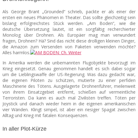
Als George Brant „Grounded“ schrieb, packte er als einer der
SEATS
ersten ein neues Phänomen in Theater. Das sollte gleichzeitig sein
bislang erfolgreichstes Stück werden. „Am Boden“, wie die
deutsche Übersetzung lautet, ist ein sorgfältig recherchierter
Monolog über Drohnen. Als Europäer mag man verwundert
fragen, Drohnen? Hä? Sind das nicht diese drolligen kleinen Dinger,
die Amazon zum Versenden von Paketen verwenden möchte?
Alles harmlos.
In Amerika werden die unbemannten Flugobjekte bevorzugt im
Krieg eingesetzt. Genau genommen handelt es sich dabei sogar
um die Lieblingswaffe der US-Regierung. Was dazu gedacht war,
die eigenen Piloten zu schützen, mutierte zu einer perfiden
Maschinerie des Tötens. Ausgelagerte Drohnenführer, meilenweit
von ihrem Einsatzgebiet entfernt, schießen auf vermeintliche
Terroristen. Da kann es auch mal Zivilisten treffen. Töten per
Joystick und danach wieder heim in die eigenen amerikanischen
vier Wänden. Klingt simpel, ist aber ein riesiger Spagat zwischen
Alltag und Krieg mit fatalen Konsequenzen.
In aller Plot-Kürze