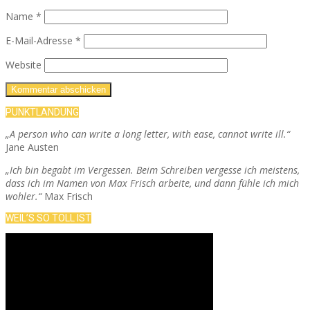
Name
*
E-Mail-Adresse
*
Website
PUNKTLANDUNG
„A person who can write a long letter, with ease, cannot write ill.“
Jane Austen
„Ich bin begabt im Vergessen. Beim Schreiben vergesse ich meistens,
dass ich im Namen von Max Frisch arbeite, und dann fühle ich mich
wohler.“
Max Frisch
WEIL’S SO TOLL IST