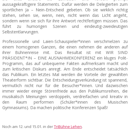
aussagekräftigere Statements. Dafür werden die Delegierten zum
sportlichen Ja – Nein-Entscheid gebeten. Ob sie wirklich richtig
stehen, sehen sie, wenn, nein, nicht wenn das Licht angeht,
sondern wenn sie sich für ihre Antwort rechtfertigen müssen. Das
führt zu humorigen Szenen und eindeutig-zweideutigen
Selbstentlarvungen.
Professionelle und Laien-Schauspieler*innen verschmelzen zu
einem homogenen Ganzen, die einen nehmen die anderen auf
ihrer Bühnenreise mit. Das Resultat ist mit WIR SIND
PRÄSIDENT*IN – EINE AUSNAHMEKONFERENZ ein kluges Polit-
Programm, das auf unbequeme Fakten aufmerksam macht und
zum kritischen Diskurs anregt. Am Ende entscheidet tatsächlich
das Publikum. Ein letztes Mal werden die Vorteile der gewählten
Theaterform sichtbar. Die Entscheidungsverkündung ist spannend,
vermutlich nicht nur für die Besucher*innen. Und dazwischen
immer wieder einige Störenfriede aus den Publikumsreihen, die
musikalisch Meinungen verdoppeln, verdreifachen und kreativ in
den Raum performen (Schüler*innen des Musischen
Gymnasiums). Da machen politische Konferenzen Spaß!
Noch am 12. und 15.01. in der
TriBühne Lehen
.