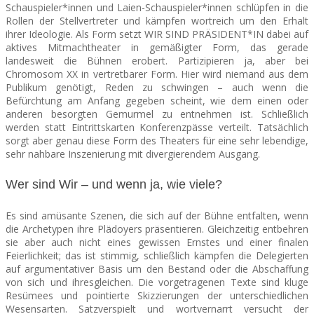
Schauspieler*innen und Laien-Schauspieler*innen schlüpfen in die
Rollen der Stellvertreter und kämpfen wortreich um den Erhalt
ihrer Ideologie. Als Form setzt WIR SIND PRÄSIDENT*IN dabei auf
aktives Mitmachtheater in gemäßigter Form, das gerade
landesweit die Bü
hnen erobert. Partizipieren ja, aber bei
Chromosom XX in vertretbarer Form. Hier wird niemand aus dem
Publikum genötigt, Reden zu schwingen – auch wenn die
Befürchtung am Anfang gegeben scheint, wie dem einen oder
anderen besorgten Gemurmel zu entnehmen ist. Schließlich
werden statt Eintrittskarten Konferenzpässe verteilt. Tatsächlich
sorgt aber genau diese Form des Theaters für eine sehr lebendige,
sehr nahbare Inszenierung mit divergierendem Ausgang.
Wer sind Wir – und wenn ja, wie viele?
Es sind amüsante Szenen, die sich auf der Bühne entfalten, wenn
die Archetypen ihre Plädoyers präsentieren. Gleichzeitig entbehren
sie aber auch nicht eines gewissen Ernstes und einer finalen
Feierlichkeit; das ist stimmig, schließlich kämpfen die Delegierten
auf argumentativer Basis um den Bestand oder die Abschaffung
von sich und ihresgleichen. Die vorgetragenen Texte sind kluge
Resümees und pointierte Skizzierungen der unterschiedlichen
Wesensarten. Satzverspielt und wortvernarrt versucht der