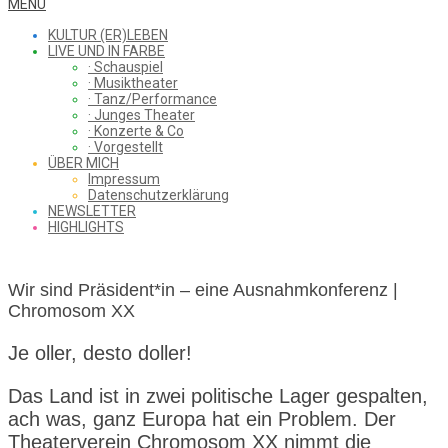
WHAT
Secondary
MENU
Navigation
KULTUR (ER)LEBEN
Menu
LIVE UND IN FARBE
· Schauspiel
I
· Musiktheater
· Tanz/Performance
· Junges Theater
· Konzerte & Co
· Vorgestellt
ÜBER MICH
SAW
Impressum
Datenschutzerklärung
NEWSLETTER
HIGHLIGHTS
FROM
Wir sind Präsident*in – eine Ausnahmkonferenz |
Chromosom XX
THE
Je oller, desto doller!
Das Land ist in zwei politische Lager gespalten,
CHEAP
ach was, ganz Europa hat ein Problem. Der
Theaterverein Chromosom XX nimmt die