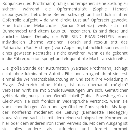
Konjunktiv (Leo Prothmann) ruhig und temperiert seine Stellung zu
sichern, während die Opfermentalität (Sophie Hichert)
salbungsvolle, betroffene Reden schwingt und sichtlich in ihrer
Opferrolle aufgeht – da wird direkt Lust auf Opfersein geweckt.
Eine fröhliche Melancholie (Samar Shehata) weiß sich mit
Bühnennebel und altem Laub zu inszenieren. Es sind diese und
ähnliche kleine Details, die WIR SIND PRÄSIDENT*IN einen
individuellen Charme verleihen. Forsch und resolut tritt das
Patriarchat (Paul Hüttinger) zum Appell an; tatsächlich kann es sich
eines gewissen Rechtsdralls nicht erwehren, wenn es da gekonnt
in die Führerposition springt und eloquent alle Macht an sich reißt.
Die große Stunde der Kulturnation (Waltraud Prothmann) schlägt
nicht ohne fulminanten Auftritt. Eitel und arrogant dreht sie erst
einmal die Weihnachtsbeleuchtung an und stellt ihre Vorladung in
Frage. Österreich ohne Kultur, ist das überhaupt möglich?
Verbissen wirft sie mit Schuldzuweisungen um sich. Gemütlicher
geht’s da die, nun ja, eben Gemütlichkeit (Tobias Enzesberger) an.
Gleichwohl sie sich fröhlich in Widersprüche verstrickt, wenn sie
vom schnelllebigen Wien und gemütlichen Paris spricht. Als Kopf
der Konferenz moderiert die Leitung (Bernadette Heidegger)
souverän und sachlich, mit dem einen schnippischen Kommentar
hier oder dem anderen ironischen Verweis da. Mit dem Ausgang ist
sie alles andere als zufrieden und fordert prompt