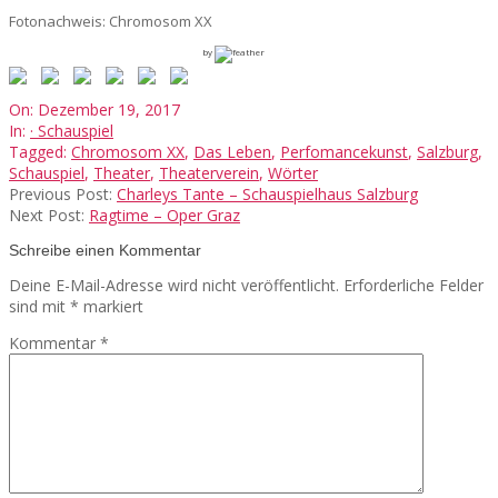
Fotonachweis: Chromosom XX
by
2017-
On:
Dezember 19, 2017
12-
In:
· Schauspiel
19
Tagged:
Chromosom XX
,
Das Leben
,
Perfomancekunst
,
Salzburg
,
Schauspiel
,
Theater
,
Theaterverein
,
Wörter
Previous Post:
Charleys Tante – Schauspielhaus Salzburg
Next Post:
Ragtime – Oper Graz
Schreibe einen Kommentar
Deine E-Mail-Adresse wird nicht veröffentlicht.
Erforderliche Felder
sind mit
*
markiert
Kommentar
*