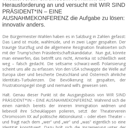
Herausforderung an und versucht mit WIR SIND
PRÄSIDENT*IN – EINE
SEATS
AUSNAHMEKONFERENZ die Aufgabe zu lösen:
innovativ anders.
Die Bürgermeister-Wahlen haben es in Salzburg in Zahlen gefasst:
Das Land ist müde, wahlmüde, und in zwei Lager gespalten. Der
traurige Sturzflug und die allgemeine Resignation finalisierten sich
mit der Trump’schen Präsidentschaftskandidatur. Nun gut, könnte
man einwerfen, das betrifft uns nicht, Amerika ist schließlich weit
weg – falsch gedacht. Die seltsame schwarz-weiß Polarisierung
scheint uns alle zu erfassen.
Von den USA schwappte die Welle auf
Europa über und bescherte Deutschland und Österreich ähnliche
Identitäts-Turbulenzen. Die Bevölkerung ist gespalten, der
Frustrationspegel steigt und niemand will’s gewesen sein.
Halt. Genau dieser Punkt ist die Ausgangsbasis von WIR SIND
PRÄSIDENT*IN – EINE AUSNAHMEKONFERENZ. Während sich die
einen nämlich bereits der inneren Immigration widmen und
liebevoll ihre Scheuklappen polieren, setzt der Theaterverein
Chromosom XX auf politische Aktionskunst – oder eben Theater –
und fragt nach dem „wer“ und „wir“ und „was“ eigentlich so eine
Identität konstituiert. Dazu holt sich die Inszenierung unter der