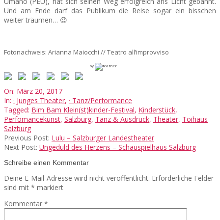
Umano (PEU), hat sich seinen Weg erfolgreich ans Licht gebahnt.
Und am Ende darf das Publikum die Reise sogar ein bisschen
weiter träumen… 😉
Fotonachweis: Arianna Maiocchi // Teatro all’improvviso
by
2017-
On:
März 20, 2017
03-
In:
· Junges Theater
,
· Tanz/Performance
20
Tagged:
Bim Bam Klein(st)kinder-Festival
,
Kinderstück
,
Perfomancekunst
,
Salzburg
,
Tanz & Ausdruck
,
Theater
,
Toihaus
Salzburg
Previous Post:
Lulu – Salzburger Landestheater
Next Post:
Ungeduld des Herzens – Schauspielhaus Salzburg
Schreibe einen Kommentar
Deine E-Mail-Adresse wird nicht veröffentlicht.
Erforderliche Felder
sind mit
*
markiert
Kommentar
*