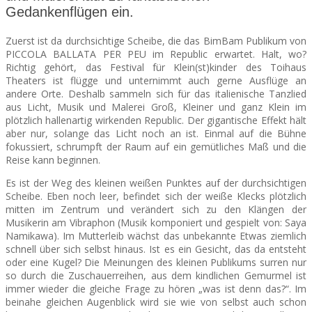
Gedankenflügen ein.
SEATS
Zuerst ist da durchsichtige Scheibe, die das BimBam Publikum von
PICCOLA BALLATA PER PEU im Republic erwartet. Halt, wo?
Richtig gehört, das Festival für Klein(st)kinder des Toihaus
Theaters ist flügge und unternimmt auch gerne Ausflüge an
andere Orte. Deshalb sammeln sich für das italienische Tanzlied
aus Licht, Musik und Malerei Groß, Kleiner und ganz Klein im
plötzlich hallenartig wirkenden Republic. Der gigantische Effekt hält
aber nur, solange das Licht noch an ist. Einmal auf die Bühne
fokussiert, schrumpft der Raum auf ein gemütliches Maß und die
Reise kann beginnen.
Es ist der Weg des kleinen weißen Punktes auf der durchsichtigen
Scheibe. Eben noch leer, befindet sich der weiße Klecks plötzlich
mitten im Zentrum und verändert sich zu den Klängen der
Musikerin am Vibraphon (Musik komponiert und gespielt von: Saya
Namikawa). Im Mutterleib wächst das unbekannte Etwas ziemlich
schnell über sich selbst hinaus. Ist es ein Gesicht, das da entsteht
oder eine Kugel? Die Meinungen des kleinen Publikums surren nur
so durch die Zuschauerreihen, aus dem kindlichen Gemurmel ist
immer wieder die gleiche Frage zu hören „was ist denn das?“. Im
beinahe gleichen Augenblick wird sie wie von selbst auch schon