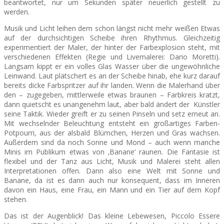
beantwortet, nur um Sekunden später neuerlich gestellt zu
werden.
Musik und Licht leihen dem schon längst nicht mehr weißen Etwas
auf der durchsichtigen Scheibe ihren Rhythmus. Gleichzeitig
experimentiert der Maler, der hinter der Farbexplosion steht, mit
verschiedenen Effekten (Regie und Livemalerei: Dario Moretti).
Langsam kippt er ein volles Glas Wasser über die ungewöhnliche
Leinwand. Laut plätschert es an der Scheibe hinab, ehe kurz darauf
bereits dicke Farbspritzer auf ihr landen. Wenn die Malerhand über
den – zugegeben, mittlerweile etwas braunen – Farbkreis kratzt,
dann quietscht es unangenehm laut, aber bald ändert der Künstler
seine Taktik. Wieder greift er zu seinen Pinseln und setz erneut an.
Mit wechselnder Beleuchtung entsteht ein großartiges Farben-
Potpourri, aus der alsbald Blümchen, Herzen und Gras wachsen.
Außerdem sind da noch Sonne und Mond – auch wenn manche
Minis im Publikum etwas von ‚Banane‘ raunen. Die Fantasie ist
flexibel und der Tanz aus Licht, Musik und Malerei steht allen
Interpretationen offen. Dann also eine Welt mit Sonne und
Banane, da ist es dann auch nur konsequent, dass im Inneren
davon ein Haus, eine Frau, ein Mann und ein Tier auf dem Kopf
stehen.
Das ist der Augenblick! Das kleine Lebewesen, Piccolo Essere