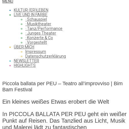
WHAT
Secondary
MENU
Navigation
KULTUR (ER)LEBEN
Menu
LIVE UND IN FARBE
· Schauspiel
I
· Musiktheater
· Tanz/Performance
· Junges Theater
· Konzerte & Co
· Vorgestellt
ÜBER MICH
SAW
Impressum
Datenschutzerklärung
NEWSLETTER
HIGHLIGHTS
FROM
Piccola ballata per PEU – Teatro all’improvviso | Bim
Bam Festival
THE
Ein kleines weißes Etwas erobert die Welt
In PICCOLA BALLATA PER PEU geht ein weißer
CHEAP
Punkt auf Reisen. Das Tanzlied aus Licht, Musik
und Malerei lädt zu fantastischen