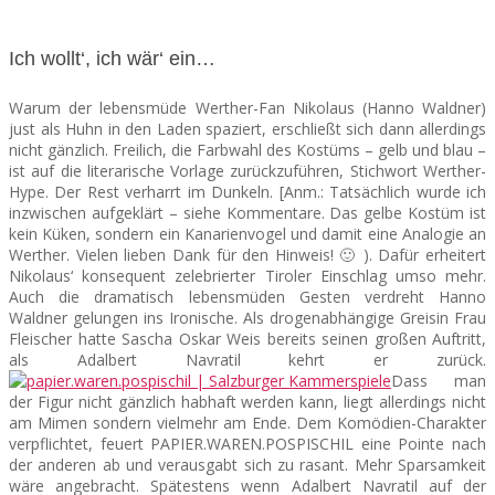
Ich wollt‘, ich wär‘ ein…
Warum der lebensmüde Werther-Fan Nikolaus (Hanno Waldner)
just als Huhn in den Laden spaziert, erschließt sich dann allerdings
nicht gänzlich. Freilich, die Farbwahl des Kostüms – gelb und blau –
ist auf die literarische Vorlage zurückzuführen, Stichwort Werther-
Hype. Der Rest verharrt im Dunkeln. [Anm.: Tatsächlich wurde ich
inzwischen aufgeklärt – siehe Kommentare. Das gelbe Kostüm ist
kein Küken, sondern ein Kanarienvogel und damit eine Analogie an
Werther. Vielen lieben Dank für den Hinweis! 🙂 ). Dafür erheitert
Nikolaus‘ konsequent zelebrierter Tiroler Einschlag umso mehr.
Auch die dramatisch lebensmüden Gesten verdreht Hanno
Waldner gelungen ins Ironische. Als drogenabhängige Greisin Frau
Fleischer hatte Sascha Oskar Weis bereits seinen großen Auftritt,
als Adalbert Navratil kehrt er zurück.
Dass man
der Figur nicht gänzlich habhaft werden kann, liegt allerdings nicht
am Mimen sondern vielmehr am Ende. Dem Komödien-Charakter
verpflichtet, feuert PAPIER.WAREN.POSPISCHIL eine Pointe nach
der anderen ab und verausgabt sich zu rasant. Mehr Sparsamkeit
wäre angebracht. Spätestens wenn Adalbert Navratil auf der