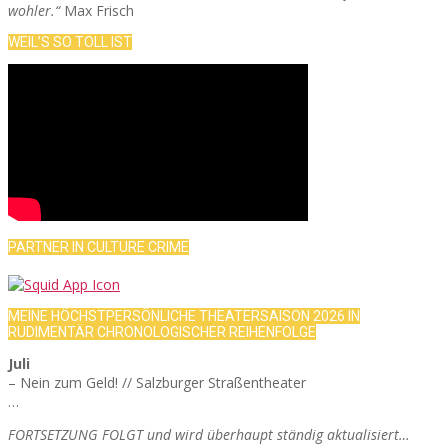
wohler.“
Max Frisch
WEIL’S SO TOLL IST
PARTNER IN CULTURE CRIME
MEINE HÖCHSTPERSÖNLICHE THEATERSAISON 2026 IN
RUDIMENTÄR CHRONOLOGISCHER REIHENFOLGE
Juli
– Nein zum Geld! // Salzburger Straßentheater
…
FORTSETZUNG FOLGT und wird überhaupt ständig aktualisiert…