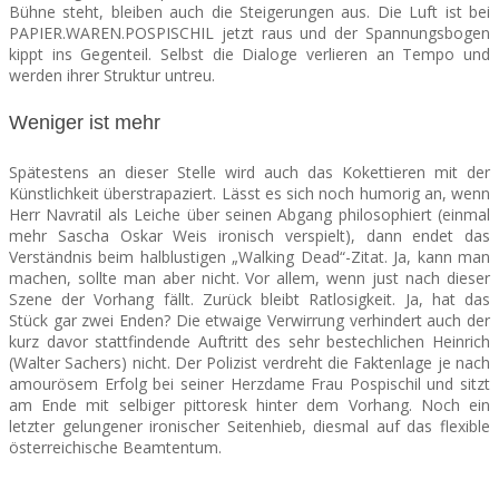
Bühne steht, bleiben auch die Steigerungen aus. Die Luft ist bei
PAPIER.WAREN.POSPISCHIL jetzt raus und der Spannungsbogen
kippt ins Gegenteil. Selbst die Dialoge verlieren an Tempo und
werden ihrer Struktur untreu.
Weniger ist mehr
Spätestens an dieser Stelle wird auch das Kokettieren mit der
Künstlichkeit überstrapaziert. Lässt es sich noch humorig an, wenn
Herr Navratil als Leiche über seinen Abgang philosophiert (einmal
mehr Sascha Oskar Weis ironisch verspielt), dann endet das
Verständnis beim halblustigen „Walking Dead“-Zitat. Ja, kann man
machen, sollte man aber nicht. Vor allem, wenn just nach dieser
Szene der Vorhang fällt. Zurück bleibt Ratlosigkeit. Ja, hat das
Stück gar zwei Enden? Die etwaige Verwirrung verhindert auch der
kurz davor stattfindende Auftritt des sehr bestechlichen Heinrich
(Walter Sachers) nicht. Der Polizist verdreht die Faktenlage je nach
amourösem Erfolg bei seiner Herzdame Frau Pospischil und sitzt
am Ende mit selbiger pittoresk hinter dem Vorhang. Noch ein
letzter gelungener ironischer Seitenhieb, diesmal auf das flexible
österreichische Beamtentum.