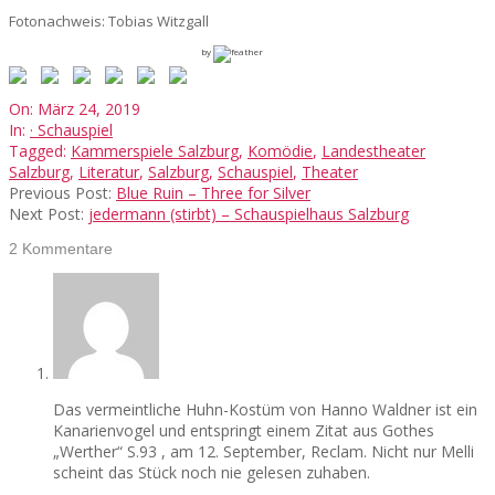
Fotonachweis: Tobias Witzgall
by
2019-
On:
März 24, 2019
03-
In:
· Schauspiel
24
Tagged:
Kammerspiele Salzburg
,
Komödie
,
Landestheater
Salzburg
,
Literatur
,
Salzburg
,
Schauspiel
,
Theater
Previous Post:
Blue Ruin – Three for Silver
Next Post:
jedermann (stirbt) – Schauspielhaus Salzburg
2 Kommentare
Das vermeintliche Huhn-Kostüm von Hanno Waldner ist ein
Kanarienvogel und entspringt einem Zitat aus Gothes
„Werther“ S.93 , am 12. September, Reclam. Nicht nur Melli
scheint das Stück noch nie gelesen zuhaben.