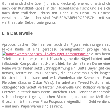
Gummihandschuhe über (nur nicht kleckern), ehe es umständlich
nach der Kunstblut-Kapsel in der Hosentasche fischt und sie sich
nach dem tödlichen Schuss mit Liebe zum Detail im Gesicht
verschmiert. Die Lacher sind PAPIER.WAREN.POSPISCHIL mit so
viel theatraler Selbstironie gewiss.
Lila Dauerwelle
Apropos Lacher. Die heimsen auch die Figurenzeichnungen ein.
Nikola Rudle ist eine geradezu paradigmatisch prollige Melli,
die sich beim
Telefonat mit ihrer ‚main bitch‘ auch gerne die Nägel lackiert und
inflationär Komposita mit ‚Hure‘ bildet. Bei der älteren Dame eine
Reihe weiter hinten setzt Schnappatmung ein. Britta Bayer gibt die
nervös, zerstreute Frau Pospischil, die ihr Geheimnis nicht länger
für sich behalten kann und will. Wunderbar die Szene mit Frau
Fleischer (Sascha Oskar Weis). Im adretten Tweed-Kostüm mit
obliogatorisch violett verfärbter Dauerwelle und Rollator verlangt
Letztere lautstark nach ihrem Briefchen. Frau Fleischer wiederholt
sich so lange mit gelegentlichen Blackouts, bis auch bei Melli der
Groschen fällt, mit was Frau Posposchil eigentlich ihr Geld verdient
– und nein, Papierwaren sind es nicht.