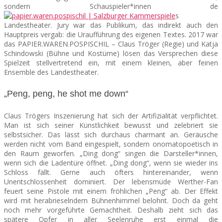
sondern Schauspieler*innen de
s
Landestheater. Jury war das Publikum, das indirekt auch den
Hauptpreis vergab: die Uraufführung des eigenen Textes. 2017 war
das PAPIER.WAREN.POSPISCHIL – Claus Tröger (Regie) und Katja
Schindowski (Bühne und Kostüme) lösen das Versprechen diese
Spielzeit stellvertretend ein, mit einem kleinen, aber feinen
Ensemble des Landestheater.
„Peng, peng, he shot me down“
Claus Trögers Inszenierung hat sich der Artifizialität verpflichtet.
Man ist sich seiner Künstlichkeit bewusst und zelebriert sie
selbstsicher. Das lässt sich durchaus charmant an. Geräusche
werden nicht vom Band eingespielt, sondern onomatopoetisch in
den Raum geworfen. „Ding dong“ singen die Darsteller*innen,
wenn sich die Ladentüre öffnet. „Ding dong“, wenn sie wieder ins
Schloss fällt. Gerne auch öfters hintereinander, wenn
Unentschlossenheit dominiert. Der lebensmüde Werther-Fan
feuert seine Pistole mit einem fröhlichen „Peng“ ab. Der Effekt
wird mit herabrieselndem Bühnenhimmel belohnt. Doch da geht
noch mehr vorgeführte Gemachtheit. Deshalb zieht sich das
spätere Opfer in aller Seelenruhe erst einmal die