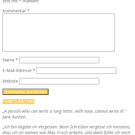
sind mit
*
markiert
Kommentar
*
Name
*
E-Mail-Adresse
*
Website
PUNKTLANDUNG
„A person who can write a long letter, with ease, cannot write ill.“
Jane Austen
„Ich bin begabt im Vergessen. Beim Schreiben vergesse ich meistens,
dass ich im Namen von Max Frisch arbeite, und dann fühle ich mich