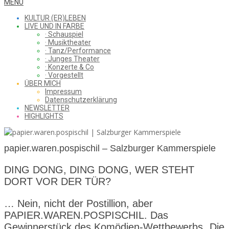
WHAT
Secondary
MENU
Navigation
KULTUR (ER)LEBEN
Menu
LIVE UND IN FARBE
· Schauspiel
I
· Musiktheater
· Tanz/Performance
· Junges Theater
· Konzerte & Co
· Vorgestellt
ÜBER MICH
SAW
Impressum
Datenschutzerklärung
NEWSLETTER
HIGHLIGHTS
FROM
papier.waren.pospischil – Salzburger Kammerspiele
THE
DING DONG, DING DONG, WER STEHT
DORT VOR DER TÜR?
… Nein, nicht der Postillion, aber
CHEAP
PAPIER.WAREN.POSPISCHIL. Das
Gewinnerstück des Komödien-Wettbewerbs „Die