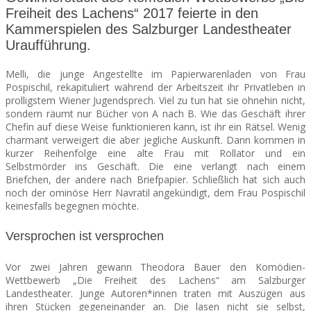
Freiheit des Lachens“ 2017 feierte in den
Kammerspielen des Salzburger Landestheater
SEATS
Uraufführung.
Melli, die junge Angestellte im Papierwarenladen von Frau
Pospischil, rekapituliert während der Arbeitszeit ihr Privatleben in
prolligstem Wiener Jugendsprech. Viel zu tun hat sie ohnehin nicht,
sondern räumt nur Bücher von A nach B.
Wie das Geschäft ihrer
Chefin auf diese Weise funktionieren kann, ist ihr ein Rätsel. Wenig
charmant verweigert die aber jegliche Auskunft. Dann kommen in
kurzer Reihenfolge eine alte Frau mit Rollator und ein
Selbstmörder ins Geschäft. Die eine verlangt nach einem
Briefchen, der andere nach Briefpapier. Schließlich hat sich auch
noch der ominöse Herr Navratil angekündigt, dem Frau Pospischil
keinesfalls begegnen möchte.
Versprochen ist versprochen
Vor zwei Jahren gewann Theodora Bauer den Komödien-
Wettbewerb „Die Freiheit des Lachens“ am Salzburger
Landestheater. Junge Autoren*innen traten mit Auszügen aus
ihren Stücken gegeneinander an. Die lasen nicht sie selbst,