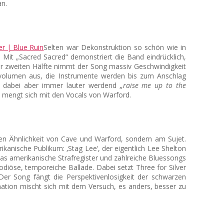
an.
Selten war Dekonstruktion so schön wie in
. Mit „Sacred Sacred“ demonstriert die Band eindrücklich,
der zweiten Hälfte nimmt der Song massiv Geschwindigkeit
mmvolumen aus, die Instrumente werden bis zum Anschlag
ig, dabei aber immer lauter werdend
„raise me up to the
nd mengt sich mit den Vocals von Warford.
hen Ähnlichkeit von Cave und Warford, sondern am Sujet.
ikanische Publikum: ‚Stag Lee‘, der eigentlich Lee Shelton
das amerikanische Strafregister und zahlreiche Bluessongs
odiöse, temporeiche Ballade. Dabei setzt Three for Silver
 Der Song fängt die Perspektivenlosigkeit der schwarzen
ation mischt sich mit dem Versuch, es anders, besser zu