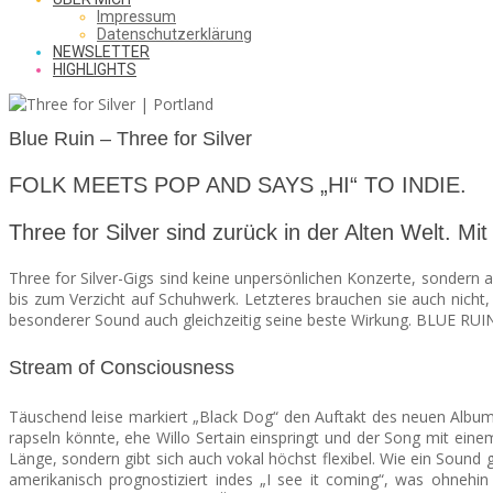
SAW
Impressum
Datenschutzerklärung
NEWSLETTER
HIGHLIGHTS
FROM
Blue Ruin – Three for Silver
THE
FOLK MEETS POP AND SAYS „HI“ TO INDIE.
Three for Silver sind zurück in der Alten Welt.
CHEAP
Three for Silver-Gigs sind keine unpersönlichen Konzerte, sondern 
bis zum Verzicht auf Schuhwerk. Letzteres brauchen sie auch nicht, s
besonderer Sound auch gleichzeitig seine beste Wirkung. BLUE RUIN l
SEATS
Stream of Consciousness
Täuschend leise markiert „Black Dog“ den Auftakt des neuen Album
rapseln könnte, ehe Willo Sertain einspringt und der Song mit ein
Länge, sondern gibt sich auch vokal höchst flexibel. Wie ein Sound
amerikanisch prognostiziert indes „I see it coming“, was ohneh