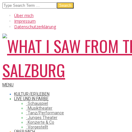
Skip
Search
to
Über mich
content
Impressum
Datenschutzerklärung
WHAT
Secondary
MENU
Navigation
KULTUR (ER)LEBEN
Menu
LIVE UND IN FARBE
· Schauspiel
I
· Musiktheater
· Tanz/Performance
· Junges Theater
· Konzerte & Co
· Vorgestellt
ÜBER MICH