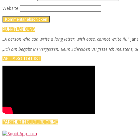
Website
PUNKTLANDUNG
„A person who can write a long letter, with ease, cannot write ill.“
Jan
„Ich bin begabt im Vergessen. Beim Schreiben vergesse ich meistens, 
WEIL’S SO TOLL IST
PARTNER IN CULTURE CRIME