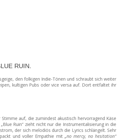
 BLUE RUIN.
sgeige, den folkigen Indie-Tönen und schraubt sich weiter
pen, kultigen Pubs oder vice versa auf. Dort entfaltet ihr
r Stimme auf, die zumindest akustisch hervorragend Käse
ue Ruin“ zieht nicht nur die Instrumentalisierung in die
trom, der sich melodiös durch die Lyrics schlängelt. Sehr
epackt und voller Empathie mit
„no mercy, no hesitation“