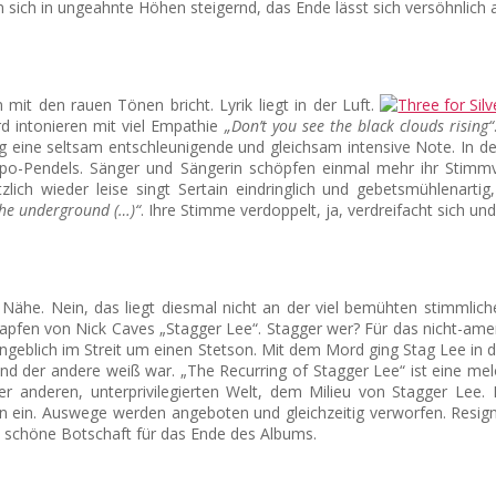
n sich in ungeahnte Höhen steigernd, das Ende lässt sich versöhnlich 
n mit den rauen Tönen bricht. Lyrik liegt in der Luft.
ord intonieren mit viel Empathie
„Don’t you see the black clouds rising“
ng eine seltsam entschleunigende und gleichsam intensive Note. In 
 Tempo-Pendels. Sänger und Sängerin schöpfen einmal mehr ihr Sti
zlich wieder leise singt Sertain eindringlich und gebetsmühlenart
the underground (…)“
. Ihre Stimme verdoppelt, ja, verdreifacht sich u
e Nähe. Nein, das liegt diesmal nicht an der viel bemühten stimmlic
stapfen von Nick Caves „Stagger Lee“. Stagger wer? Für das nicht-amer
ngeblich im Streit um einen Stetson. Mit dem Mord ging Stag Lee in 
und der andere weiß war. „The Recurring of Stagger Lee“ ist eine mel
er anderen, unterprivilegierten Welt, dem Milieu von Stagger Lee.
 ein. Auswege werden angeboten und gleichzeitig verworfen. Resign
ine schöne Botschaft für das Ende des Albums.