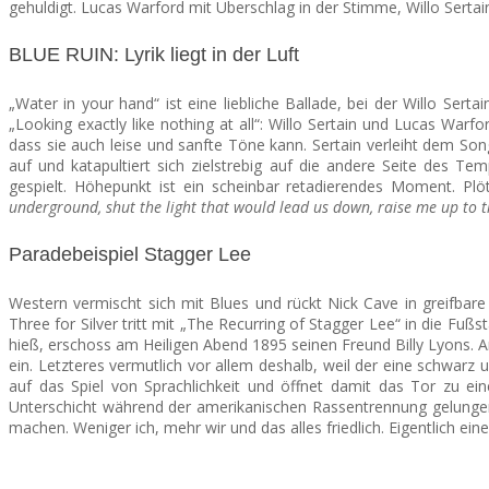
gehuldigt. Lucas Warford mit Überschlag in der Stimme, Willo Sertai
BLUE RUIN: Lyrik liegt in der Luft
„Water in your hand“ ist eine liebliche Ballade, bei der Willo Sertai
„Looking exactly like nothing at all“: Willo Sertain und Lucas Warf
dass sie auch leise und sanfte Töne kann. Sertain verleiht dem So
auf und katapultiert sich zielstrebig auf die andere Seite des
gespielt. Höhepunkt ist ein scheinbar retadierendes Moment. Plöt
underground, shut the light that would lead us down, raise me up to 
Paradebeispiel Stagger Lee
Western vermischt sich mit Blues und rückt Nick Cave in greifbar
Three for Silver tritt mit „The Recurring of Stagger Lee“ in die Fuß
hieß, erschoss am Heiligen Abend 1895 seinen Freund Billy Lyons. A
ein. Letzteres vermutlich vor allem deshalb, weil der eine schwarz 
auf das Spiel von Sprachlichkeit und öffnet damit das Tor zu ein
Unterschicht während der amerikanischen Rassentrennung gelungen
machen. Weniger ich, mehr wir und das alles friedlich. Eigentlich e