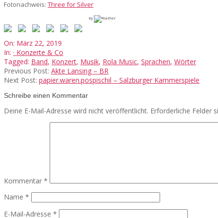
Fotonachweis:
Three for Silver
by
2019-
On:
März 22, 2019
03-
In:
· Konzerte & Co
22
Tagged:
Band
,
Konzert
,
Musik
,
Rola Music
,
Sprachen
,
Wörter
Previous Post:
Akte Lansing – BR
Next Post:
papier.waren.pospischil – Salzburger Kammerspiele
Schreibe einen Kommentar
Deine E-Mail-Adresse wird nicht veröffentlicht.
Erforderliche Felder 
Kommentar
*
Name
*
E-Mail-Adresse
*