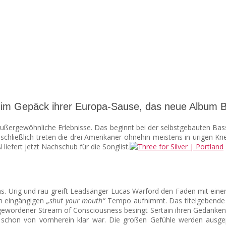
 Mit im Gepäck ihrer Europa-Sause, das neue Album
außergewöhnliche Erlebnisse. Das beginnt bei der selbstgebauten Bas
chließlich treten die drei Amerikaner ohnehin meistens in urigen Knei
iefert jetzt Nachschub für die Songlist.
s. Urig und rau greift Leadsänger Lucas Warford den Faden mit eine
em eingängigen
„shut your mouth“
Tempo aufnimmt. Das titelgebende „Bl
 gewordener Stream of Consciousness besingt Sertain ihren Gedankens
in schon von vornherein klar war. Die großen Gefühle werden ausg