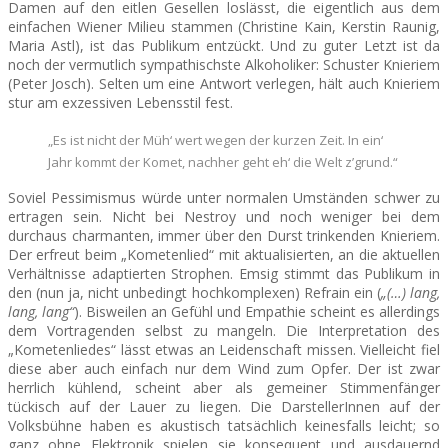
Damen auf den eitlen Gesellen loslässt, die eigentlich aus dem
einfachen Wiener Milieu stammen (Christine Kain, Kerstin Raunig,
Maria Astl), ist das Publikum entzückt. Und zu guter Letzt ist da
noch der vermutlich sympathischste Alkoholiker: Schuster Knieriem
(Peter Josch). Selten um eine Antwort verlegen, hält auch Knieriem
stur am exzessiven Lebensstil fest.
„Es ist nicht der Müh‘ wert wegen der kurzen Zeit. In ein‘
Jahr kommt der Komet, nachher geht eh‘ die Welt z’grund.“
Soviel Pessimismus würde unter normalen Umständen schwer zu
ertragen sein. Nicht bei Nestroy und noch weniger bei dem
durchaus charmanten, immer über den Durst trinkenden Knieriem.
Der erfreut beim „Kometenlied“ mit aktualisierten, an die aktuellen
Verhältnisse adaptierten Strophen. Emsig stimmt das Publikum in
den (nun ja, nicht unbedingt hochkomplexen) Refrain ein (
„(…) lang,
lang, lang“
). Bisweilen an Gefühl und Empathie scheint es allerdings
dem Vortragenden selbst zu mangeln. Die Interpretation des
„Kometenliedes“ lässt etwas an Leidenschaft missen. Vielleicht fiel
diese aber auch einfach nur dem Wind zum Opfer. Der ist zwar
herrlich kühlend, scheint aber als gemeiner Stimmenfänger
tückisch auf der Lauer zu liegen. Die DarstellerInnen auf der
Volksbühne haben es akustisch tatsächlich keinesfalls leicht; so
ganz ohne Elektronik spielen sie konsequent und ausdauernd