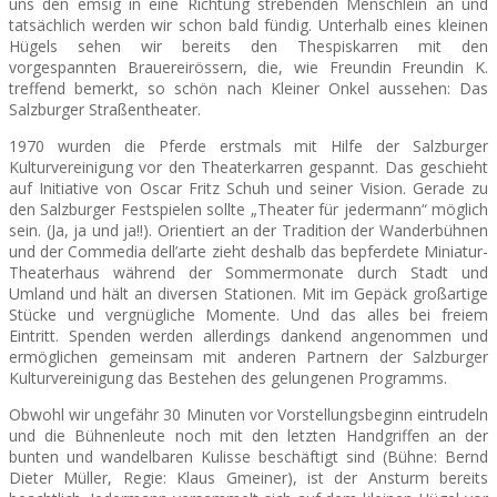
uns den emsig in eine Richtung strebenden Menschlein an und
tatsächlich werden wir schon bald fündig. Unterhalb eines kleinen
Hügels sehen wir bereits den Thespiskarren mit den
SEATS
vorgespannten Brauereirössern, die, wie Freundin Freundin K.
treffend bemerkt, so schön nach Kleiner Onkel aussehen: Das
Salzburger Straßentheater.
1970 wurden die Pferde erstmals mit Hilfe der Salzburger
Kulturvereinigung vor den Theaterkarren gespannt. Das geschieht
auf Initiative von Oscar Fritz Schuh und seiner Vision. Gerade zu
den Salzburger Festspielen sollte „Theater für jedermann“ möglich
sein. (Ja, ja und ja!!). Orientiert an der Tradition der Wanderbühnen
und der Commedia dell’arte zieht deshalb das bepferdete Miniatur-
Theaterhaus während der Sommermonate durch Stadt und
Umland und hält an diversen Stationen. Mit im Gepäck großartige
Stücke und vergnügliche Momente. Und das alles bei freiem
Eintritt. Spenden werden allerdings dankend angenommen und
ermöglichen gemeinsam mit anderen Partnern der Salzburger
Kulturvereinigung das Bestehen des gelungenen Programms.
Obwohl wir ungefähr 30 Minuten vor Vorstellungsbeginn eintrudeln
und die Bühnenleute noch mit den letzten Handgriffen an der
bunten und wandelbaren Kulisse beschäftigt sind (Bühne: Bernd
Dieter Müller, Regie: Klaus Gmeiner), ist der Ansturm bereits