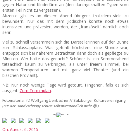
gegen Natur und Kinderlärm an (den durchgeknallten Typen vom
ersten Teil nicht zu vergessen).
Akzente gibt es an diesem Abend übrigens trotzdem viele zu
bewundern. Nur das mit dem Jiddischen könnte noch etwas
intensiviert und präzesiert werden, der „französelt“ nämlich doch
sehr.
Viel zu schnell versammeln sich die DarstellerInnen auf der Bühne
zum Schlussapplaus. Was gefühlt höchstens eine Stunde war,
entpuppt sich bei näherem Betrachten dann doch als gepflegte 90
Minuten. Wer hätte das gedacht? Schöner ist ein Sommerabend
tatsächlich kaum zu verbringen, als unter freiem Himmel, bei
warmen Temperaturen und mit ganz viel Theater (und ein
bisschen Proviant).
NB: Nur noch wenige Tage wird getourt. Hingehen, falls es sich
ausgeht.
Zum Terminplan
.
Fotomaterial: (c) Wolfgang Lienbacher // Salzburger Kulturvereinigung
(nur der Handyschnappschuss selbstverständlich nicht 😉 )
by
2015-
On:
August 6, 2015