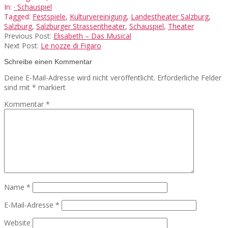
08-
In:
· Schauspiel
06
Tagged:
Festspiele
,
Kulturvereinigung
,
Landestheater Salzburg
,
Salzburg
,
Salzburger Strassentheater
,
Schauspiel
,
Theater
Previous Post:
Elisabeth – Das Musical
Next Post:
Le nozze di Figaro
Schreibe einen Kommentar
Deine E-Mail-Adresse wird nicht veröffentlicht.
Erforderliche Felder
sind mit
*
markiert
Kommentar
*
Name
*
E-Mail-Adresse
*
Website