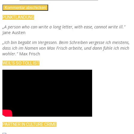
PUNKTLANDUNG
„A person who can write a long letter, with ease, cannot write ill.“
Jane Austen
„Ich bin begabt im Vergessen. Beim Schreiben vergesse ich meistens,
dass ich im Namen von Max Frisch arbeite, und dann fühle ich mich
wohler.“
Max Frisch
WEIL’S SO TOLL IST
PARTNER IN CULTURE CRIME