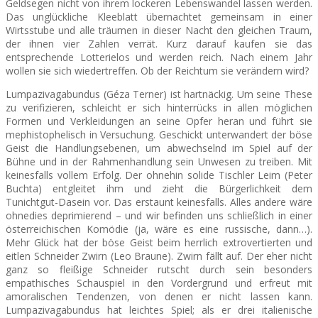
Geldsegen nicht von ihrem lockeren Lebenswandel lassen werden.
Das unglückliche Kleeblatt übernachtet gemeinsam in einer
Wirtsstube und alle träumen in dieser Nacht den gleichen Traum,
der ihnen vier Zahlen verrät. Kurz darauf kaufen sie das
entsprechende Lotterielos und werden reich. Nach einem Jahr
wollen sie sich wiedertreffen. Ob der Reichtum sie verändern wird?
Lumpazivagabundus (Géza Terner) ist hartnäckig. Um seine These
zu verifizieren, schleicht er sich hinterrücks in allen möglichen
Formen und Verkleidungen an seine Opfer heran und führt sie
mephistophelisch in Versuchung. Geschickt unterwandert der böse
Geist die Handlungsebenen, um abwechselnd im Spiel auf der
Bühne u
nd in der Rahmenhandlung sein Unwesen zu treiben. Mit
keinesfalls vollem Erfolg. Der ohnehin solide Tischler Leim (Peter
Buchta) entgleitet ihm und zieht die Bürgerlichkeit dem
Tunichtgut-Dasein vor. Das erstaunt keinesfalls. Alles andere wäre
ohnedies deprimierend – und wir befinden uns schließlich in einer
österreichischen Komödie (ja, wäre es eine russische, dann…).
Mehr Glück hat der böse Geist beim herrlich extrovertierten und
eitlen Schneider Zwirn (Leo Braune). Zwirn fällt auf. Der eher nicht
ganz so fleißige Schneider rutscht durch sein besonders
empathisches Schauspiel in den Vordergrund und erfreut mit
amoralischen Tendenzen, von denen er nicht lassen kann.
Lumpazivagabundus hat leichtes Spiel; als er drei italienische