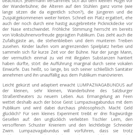
beachtlich. Jedermann versammelt sich auf dem kleinen Hügel vor
der Wanderbühne; die Älteren auf den Stühlen ganz vorne (wie
lange sitzen die da eigentlich schon?), die Jüngeren und die
Zuspätgekommenen weiter hinten. Schnell ein Platz ergattert, ehe
auch der noch durch eine hastig ausgebreitete Picknickdecke vor
der Nase entschwindet. Fröhliche Stimmung herrscht im bereits
von Volksbühnenvorfreude geprägten Publikum. Das zieht auch die
Zufallsgäste an, die stehenbleiben und dem munteren Treiben
zusehen. Kinder laufen vom angrenzenden Spielplatz herbei und
sammeln sich für kurze Zeit vor der Bühne. Nur der junge Mann,
der vermutlich einmal zu viel mit illegalen Substanzen hantiert
haben dürfte, stört die Aufführung marginal durch seine vokalen
Einwürfe. Das heißt, so lange, bis sich seiner schlie
ßlich Sanitäter
annehmen und ihn unauffällig aus dem Publikum manövrieren.
Leicht gekürzt und adaptiert erwacht LUMPAZIVAGABUNDUS auf
der kleinen, sehr kleinen, Wanderbühne des Salzburger
Straßentheaters zu neuem Leben. Aus Ermangelung an Feen
wettet deshalb auch der böse Geist Lumpazivagabundus mit dem
Publikum und wird dabei durchaus philosophisch. Macht Geld
glücklich? Für sein kleines Experiment treibt er drei fragwürdige
Gesellen auf: den unglücklich verliebten Tischler Leim, den
versoffenen Schuster Knieriem und den leichtlebige Schneider
Zwirn. Lumpazivagabundus will vorführen, dass sie trotz