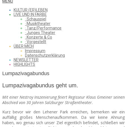
WHAT
Secondary
MENU
Navigation
KULTUR (ER)LEBEN
Menu
LIVE UND IN FARBE
· Schauspiel
I
· Musiktheater
· Tanz/Performance
· Junges Theater
· Konzerte & Co
· Vorgestellt
ÜBER MICH
SAW
Impressum
Datenschutzerklärung
NEWSLETTER
HIGHLIGHTS
FROM
Lumpazivagabundus
Lumpazivagabundus geht um.
THE
Mit einer Nestroy Inszenierung feiert Regisseur Klaus Gmeiner seinen
Abschied von 30 Jahren Salzburger Straßentheater.
Kurz bevor wir den Lehener Park erreichen, bemerken wir ein
CHEAP
auffällig großes Menschenaufkommen. Da wir keine Ahnung
haben, wo genau sich unser Ziel eigentlich befindet, schließen wir