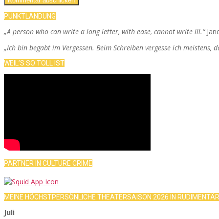
PUNKTLANDUNG
„A person who can write a long letter, with ease, cannot write ill.“
Jan
„Ich bin begabt im Vergessen. Beim Schreiben vergesse ich meistens, 
WEIL’S SO TOLL IST
PARTNER IN CULTURE CRIME
MEINE HÖCHSTPERSÖNLICHE THEATERSAISON 2026 IN RUDIMENTÄ
Juli