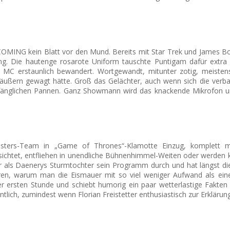
MING kein Blatt vor den Mund. Bereits mit Star Trek und James B
ung. Die hautenge rosarote Uniform tauschte Puntigam dafür extra 
er MC erstaunlich bewandert. Wortgewandt, mitunter zotig, meiste
u äußern gewagt hätte. Groß das Gelächter, auch wenn sich die verb
anfänglichen Pannen. Ganz Showmann wird das knackende Mikrofon 
ters-Team in „Game of Thrones“-Klamotte Einzug, komplett m
ichtet, entfliehen in unendliche Bühnenhimmel-Weiten oder werden 
r als
Daenerys Sturmtochter
sein Programm durch und hat längst die 
eren, warum man die Eismauer mit so viel weniger Aufwand als ein
er ersten Stunde und schiebt humorig ein paar wetterlastige Fakte
tlich, zumindest wenn Florian Freistetter enthusiastisch zur Erklärun