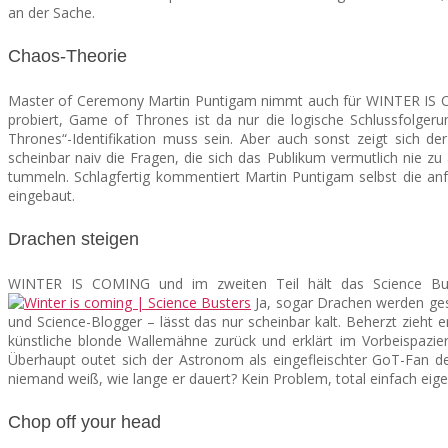
an der Sache.
Chaos-Theorie
Master of Ceremony Martin Puntigam nimmt auch für WINTER IS CO
probiert, Game of Thrones ist da nur die logische Schlussfolger
Thrones“-Identifikation muss sein. Aber auch sonst zeigt sich d
scheinbar naiv die Fragen, die sich das Publikum vermutlich nie z
tummeln. Schlagfertig kommentiert Martin Puntigam selbst die 
eingebaut.
Drachen steigen
WINTER IS COMING und im zweiten Teil hält das Science Bus
Ja, sogar Drachen werden ges
und Science-Blogger – lässt das nur scheinbar kalt. Beherzt zieht e
künstliche blonde Wallemähne zurück und erklärt im Vorbeispazi
Überhaupt outet sich der Astronom als eingefleischter GoT-Fan d
niemand weiß, wie lange er dauert? Kein Problem, total einfach eigen
Chop off your head