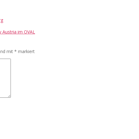
rg
y Austria im OVAL
sind mit
*
markiert