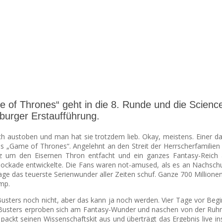
e of Thrones“ geht in die 8. Runde und die Scienc
urger Erstaufführung.
ch austoben und man hat sie trotzdem lieb. Okay, meistens. Einer da
os „Game of Thrones“. Angelehnt an den Streit der Herrscherfamilien
nz um den Eisernen Thron entfacht und ein ganzes Fantasy-Reic
ockade entwickelte. Die Fans waren not-amused, als es an Nachsch
e das teuerste Serienwunder aller Zeiten schuf. Ganze 700 Millionen 
mp.
sters noch nicht, aber das kann ja noch werden. Vier Tage vor Begin
usters erproben sich am Fantasy-Wunder und naschen von der Ruh
kt seinen Wissenschaftskit aus und überträgt das Ergebnis live ins 