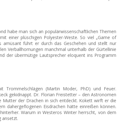
ond habe man sich an populärwissenschaftlichen Themen
mit einer plüschigen Polyester-Weste. So viel „Game of
ns amüsant führt er durch das Geschehen und stellt nur
alen Verballhornungen manchmal unterhalb der Gürtellinie
und der übermütige Lautsprecher eloquent ins Programm
it Trommelschlägen (Martin Moder, PhD) und Feuer.
keck gekidnappt.
Dr. Florian Freistetter
– den Astronomen
Mutter der Drachen in sich entdeckt. Kokett wirft er die
em dahergeflogenen Eisdrachen hätte einreißen können.
n hinterher. Warum in Westeros Winter herrscht, von dem
g ansetzt.