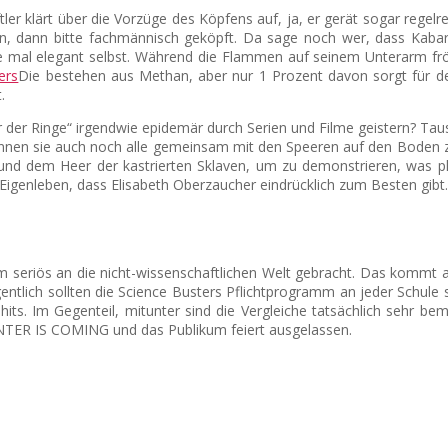
ler klärt über die Vorzüge des Köpfens auf, ja, er gerät sogar rege
n, dann bitte fachmännisch geköpft. Da sage noch wer, dass Kabarett
e mal elegant selbst. Während die Flammen auf seinem Unterarm fröhl
Die bestehen aus Methan, aber nur 1 Prozent davon sorgt fü
.
rr der Ringe“ irgendwie epidemär durch Serien und Filme geistern? T
innen sie auch noch alle gemeinsam mit den Speeren auf den Boden zu
und dem Heer der kastrierten Sklaven, um zu demonstrieren, was phy
s Eigenleben, dass Elisabeth Oberzaucher eindrücklich zum Besten gibt.
em seriös an die nicht-wissenschaftlichen Welt gebracht. Das kommt 
ntlich sollten die Science Busters Pflichtprogramm an jeder Schule se
hits. Im Gegenteil, mitunter sind die Vergleiche tatsächlich sehr b
NTER IS COMING und das Publikum feiert ausgelassen.