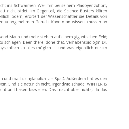
lrecht ins Schwärmen. Wer ihm bei seinem Plädoyer zuhört,
 nicht bildet. Im Gegenteil, die Science Busters klären
ich lodern, erörtert der Wissenschaftler die Details von
r den unangenehmen Geruch. Kann man wissen, muss man
ausend Mann und mehr stehen auf einem gigantischen Feld;
 schlagen. Been there, done that. Verhaltensbiologin Dr.
sikalisch so alles möglich ist und was eigentlich nur im
an und macht unglaublich viel Spaß. Außerdem hat es den
in. Sind sie natürlich nicht, irgendwie schade. WINTER IS
emüht und haken bisweilen. Das macht aber nichts, da das