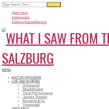
Skip
Search
to
Über mich
content
Impressum
Datenschutzerklärung
WHAT
Secondary
MENU
Navigation
KULTUR (ER)LEBEN
Menu
LIVE UND IN FARBE
· Schauspiel
I
· Musiktheater
· Tanz/Performance
· Junges Theater
· Konzerte & Co
· Vorgestellt
ÜBER MICH