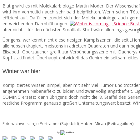
Blutig wird es mit Molekularbiologe Martin Moder. Der Wissenschaft
wird ihm vermutlich auch sehr bald beipflichten. Wenn schon Töte
effizient auf. Dafür entzündet sich der Molekularbiologe auch gern
entweichenden Darmblähungen.
aber nicht – für den nächsten Smalltalk-Stoff wäre allerdings gesorgt
Übrigens, wer kennt nicht diese riesigen Kampfszenen, die seit „He
alle hübsch drapiert, meistens in adretten Quadraten und dann beg
Elisabeth Oberzaucher greift zur Verbündungsszene mit
Daenerys
Kopf stattfindet. Überhaupt entwickelt das Gehirn ein seltsam eitle
Winter war hier
Kompliziertes Wissen simpel, aber mit sehr viel Humor und trotzd
angenehmen Nebeneffekt zu bilden und zwar völlig angstbefreit. Eige
COMING ersetzt dann übrigens doch nicht die 8. Staffel des Serien
restliche Programm genauso großen Unterhaltungswert besitzt. WI
Fotonachweis: Ingo Pertramer (Sujetbild), Hubert Mican (Beitragbilder)
by