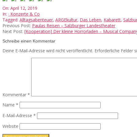
2019-
On:
April 12, 2019
04-
In:
· Konzerte & Co
12
Tagged:
Alltagsabenteuer
,
ARGEkultur
,
Das Leben
,
Kabarett
,
Salzbu
Previous Post:
Paulas Reisen – Salzburger Landestheater
Next Post:
[Kooperation] Der kleine Horrorladen – Musical Compan
Schreibe einen Kommentar
Deine E-Mail-Adresse wird nicht veröffentlicht.
Erforderliche Felder 
Kommentar
*
Name
*
E-Mail-Adresse
*
Website