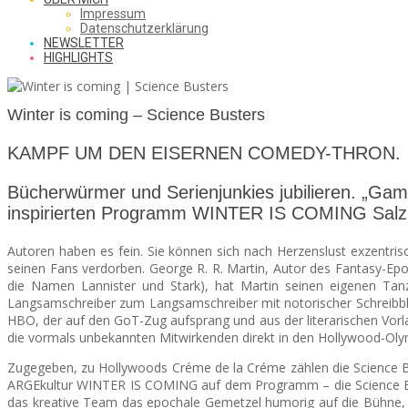
SAW
Impressum
Datenschutzerklärung
NEWSLETTER
HIGHLIGHTS
FROM
Winter is coming – Science Busters
THE
KAMPF UM DEN EISERNEN COMEDY-THRON.
Bücherwürmer und Serienjunkies jubilieren. „Gam
inspirierten Programm WINTER IS COMING Salzb
CHEAP
Autoren haben es fein. Sie können sich nach Herzenslust exzentris
seinen Fans verdorben. George R. R. Martin, Autor des Fantasy-Ep
die Namen Lannister und Stark), hat Martin seinen eigenen Ta
SEATS
Langsamschreiber zum Langsamschreiber mit notorischer Schreibbl
HBO, der auf den GoT-Zug aufsprang und aus der literarischen Vorlag
die vormals unbekannten Mitwirkenden direkt in den Hollywood-Oly
Zugegeben, zu Hollywoods Créme de la Créme zählen die Science Bu
ARGEkultur WINTER IS COMING auf dem Programm – die Science B
das kreative Team das epochale Gemetzel humorig auf die Bühne, pac