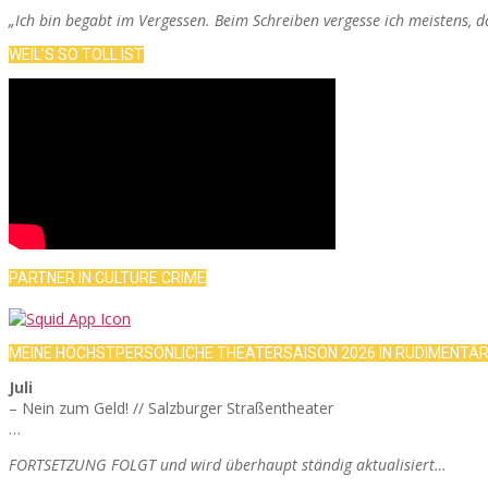
„Ich bin begabt im Vergessen. Beim Schreiben vergesse ich meistens, 
WEIL’S SO TOLL IST
PARTNER IN CULTURE CRIME
MEINE HÖCHSTPERSÖNLICHE THEATERSAISON 2026 IN RUDIMENTÄ
Juli
– Nein zum Geld! // Salzburger Straßentheater
…
FORTSETZUNG FOLGT und wird überhaupt ständig aktualisiert…