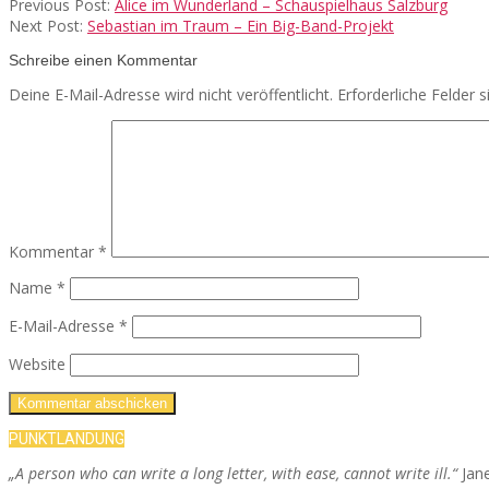
Previous Post:
Alice im Wunderland – Schauspielhaus Salzburg
Next Post:
Sebastian im Traum – Ein Big-Band-Projekt
Schreibe einen Kommentar
Deine E-Mail-Adresse wird nicht veröffentlicht.
Erforderliche Felder 
Kommentar
*
Name
*
E-Mail-Adresse
*
Website
PUNKTLANDUNG
„A person who can write a long letter, with ease, cannot write ill.“
Jan