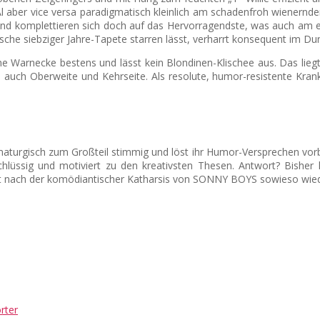
Al aber vice versa paradigmatisch kleinlich am schadenfroh wienernden 
und komplettieren sich doch auf das Hervorragendste, was auch am e
sche siebziger Jahre-Tapete starren lässt, verharrt konsequent im Du
stiane Warnecke bestens und lässt kein Blondinen-Klischee aus. Das 
rt, auch Oberweite und Kehrseite. Als resolute, humor-resistente Kra
rgisch zum Großteil stimmig und löst ihr Humor-Versprechen vorbildl
chlüssig und motiviert zu den kreativsten Thesen. Antwort? Bisher
nach der komödiantischer Katharsis von SONNY BOYS sowieso wiede
rter