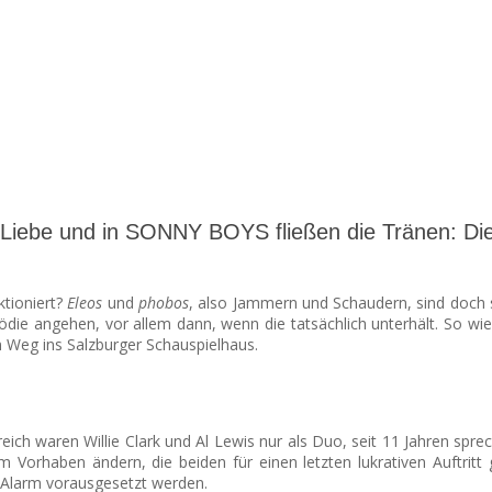
r Liebe und in SONNY BOYS fließen die Tränen: Di
ktioniert?
Eleos
und
phobos
, also Jammern und Schaudern, sind doch sc
omödie angehen, vor allem dann, wenn die tatsächlich unterhält. So 
n Weg ins Salzburger Schauspielhaus.
reich waren Willie Clark und Al Lewis nur als Duo, seit 11 Jahren spr
nem Vorhaben ändern, die beiden für einen letzten lukrativen Auftri
r-Alarm vorausgesetzt werden.