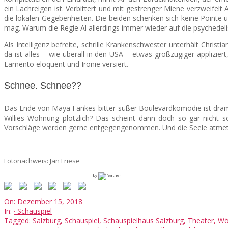
ein Lachreigen ist. Verbittert und mit gestrenger Miene verzweifelt 
die lokalen Gegebenheiten. Die beiden schenken sich keine Pointe 
mag. Warum die Regie Al allerdings immer wieder auf die psychedeli
Als Intelligenz befreite, schrille Krankenschwester unterhält Chri
da ist alles – wie überall in den USA – etwas großzügiger applizie
Lamento eloquent und Ironie versiert.
Schnee. Schnee??
Das Ende von Maya Fankes bitter-süßer Boulevardkomödie ist dramatu
Willies Wohnung plötzlich? Das scheint dann doch so gar nicht s
Vorschläge werden gerne entgegengenommen. Und die Seele atmet 
Fotonachweis: Jan Friese
by
2018-
On:
Dezember 15, 2018
12-
In:
· Schauspiel
15
Tagged:
Salzburg
,
Schauspiel
,
Schauspielhaus Salzburg
,
Theater
,
Wö