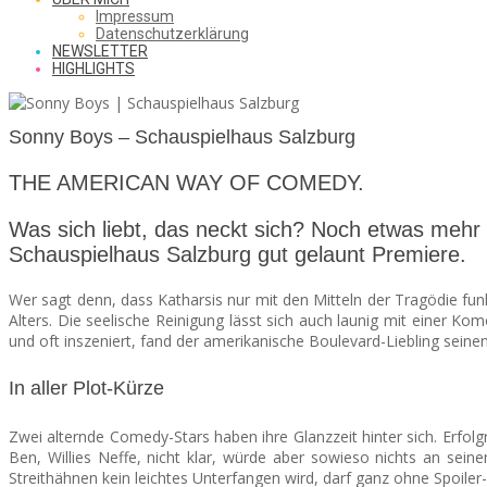
SAW
Impressum
Datenschutzerklärung
NEWSLETTER
HIGHLIGHTS
FROM
Sonny Boys – Schauspielhaus Salzburg
THE
THE AMERICAN WAY OF COMEDY.
Was sich liebt, das neckt sich? Noch etwas meh
Schauspielhaus Salzburg gut gelaunt Premiere.
CHEAP
Wer sagt denn, dass Katharsis nur mit den Mitteln der Tragödie fun
Alters. Die seelische Reinigung lässt sich auch launig mit einer K
und oft inszeniert, fand der amerikanische Boulevard-Liebling seine
SEATS
In aller Plot-Kürze
Zwei alternde Comedy-Stars haben ihre Glanzzeit hinter sich. Erfolg
Ben, Willies Neffe, nicht klar, würde aber sowieso nichts an sei
Streithähnen kein leichtes Unterfangen wird, darf ganz ohne Spoile