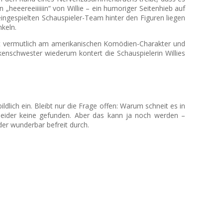
„heeereeiiiiiin“ von Willie – ein humoriger Seitenhieb auf
ingespielten Schauspieler-Team hinter den Figuren liegen
nkeln.
liegt vermutlich am amerikanischen Komödien-Charakter und
nkenschwester wiederum kontert die Schauspielerin Willies
ich ein. Bleibt nur die Frage offen: Warum schneit es in
 leider keine gefunden. Aber das kann ja noch werden –
r wunderbar befreit durch.