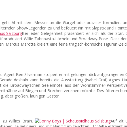
ie geht Al mit dem Messer an die Gurgel oder präziser formuliert
alternden Show-Legenden zu und befeuert ihn mit Slapstik und Pointen
Bei jeder Gelegenheit präsentiert er sich als der Star, 
if produziert Willie Zahnpasta-Lächeln und Broadway-Pose. Dass der 
n. Marcus Marotte kreiert eine feine tragisch-komische Figuren-Zeic
und Agent Ben Silverman stolpert er mit gelungen dick aufgetragenen 
Gerade deshalb kann bereits die Ausstattung (Isabel Graf, Agnes
die Broadway’schen Seelennöte aus der Wohnzimmer-Perspektive. B
reithähne auf Biegen und Brechen vereinen möchte. Des öfteren humo
g, aber großen, launigen Gesten.
 zu Willies Brain.
Auf alt 
obenen Zeigefingers und mit Hang zum feuchten „T“ Willie effizient