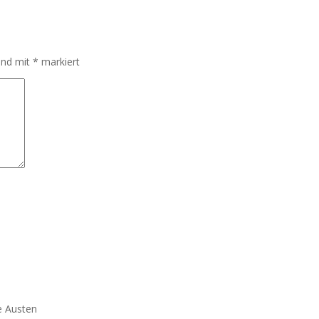
sind mit
*
markiert
e Austen