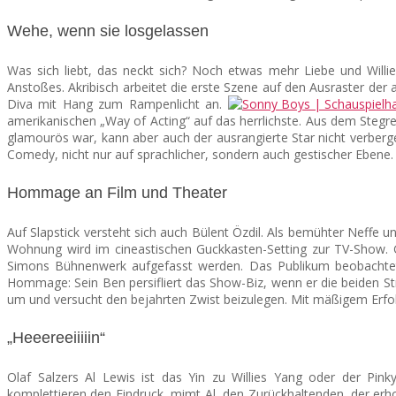
Wehe, wenn sie losgelassen
Was sich liebt, das neckt sich? Noch etwas mehr Liebe und Will
Anstoßes. Akribisch arbeitet die erste Szene auf den Ausraster der 
Diva mit Hang zum Rampenlicht an.
amerikanischen „Way of Acting“ auf das herrlichste. Aus dem Stegre
glamourös war, kann aber auch der ausrangierte Star nicht verberge
Comedy, nicht nur auf sprachlicher, sondern auch gestischer Ebene.
Hommage an Film und Theater
Auf Slapstick versteht sich auch Bülent Özdil. Als bemühter Neffe 
Wohnung wird im cineastischen Guckkasten-Setting zur TV-Show. 
Simons Bühnenwerk aufgefasst werden. Das Publikum beobachtet 
Hommage: Sein Ben persifliert das Show-Biz, wenn er die beiden St
um und versucht den bejahrten Zwist beizulegen. Mit mäßigem Erfol
„Heeereeiiiiin“
Olaf Salzers Al Lewis ist das Yin zu Willies Yang oder der Pinky
komplettieren den Eindruck, mimt Al den Zurückhaltenden, der erh