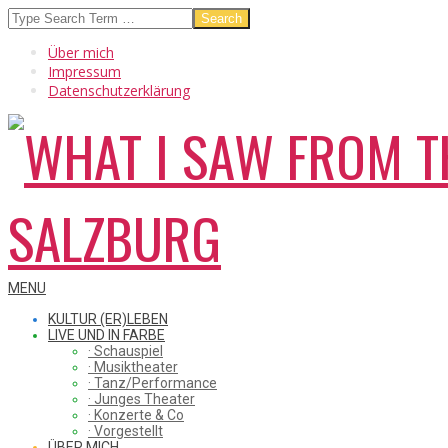
Skip
Search
to
Über mich
content
Impressum
Datenschutzerklärung
WHAT
Secondary
MENU
Navigation
KULTUR (ER)LEBEN
Menu
LIVE UND IN FARBE
· Schauspiel
I
· Musiktheater
· Tanz/Performance
· Junges Theater
· Konzerte & Co
· Vorgestellt
ÜBER MICH