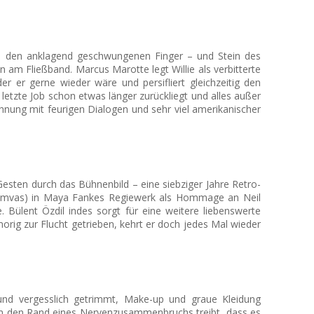
 an den anklagend geschwungenen Finger – und Stein des
 am Fließband. Marcus Marotte legt Willie als verbitterte
der er gerne wieder wäre und persifliert gleichzeitig den
letzte Job schon etwas länger zurückliegt und alles außer
hnung mit feurigen Dialogen und sehr viel amerikanischer
Gesten durch das Bühnenbild – eine siebziger Jahre Retro-
 Hamvas) in Maya Fankes Regiewerk als Hommage an Neil
ülent Özdil indes sorgt für eine weitere liebenswerte
rig zur Flucht getrieben, kehrt er doch jedes Mal wieder
und vergesslich getrimmt, Make-up und graue Kleidung
 an den Rand eines Nervenzusammenbruchs treibt, dass es