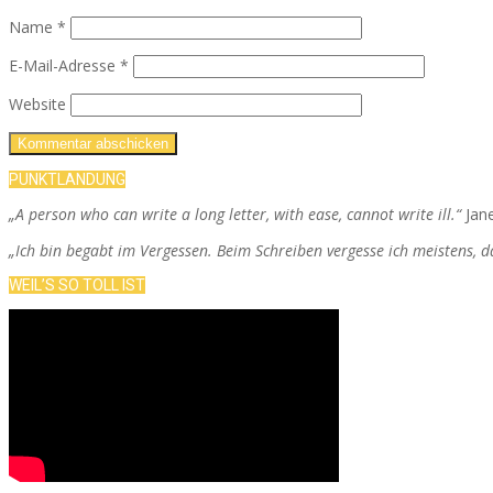
Name
*
E-Mail-Adresse
*
Website
PUNKTLANDUNG
„A person who can write a long letter, with ease, cannot write ill.“
Jan
„Ich bin begabt im Vergessen. Beim Schreiben vergesse ich meistens, 
WEIL’S SO TOLL IST