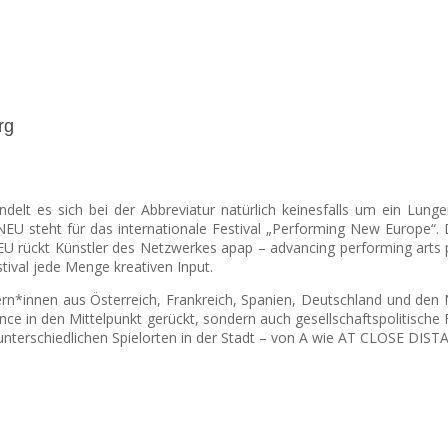
rg
t es sich bei der Abbreviatur natürlich keinesfalls um ein Lunge
NEU steht für das internationale Festival „Performing New Europe“. 
 rückt Künstler des Netzwerkes apap – advancing performing arts p
tival jede Menge kreativen Input.
n*innen aus Österreich, Frankreich, Spanien, Deutschland und den N
ce in den Mittelpunkt gerückt, sondern auch gesellschaftspolitische
unterschiedlichen Spielorten in der Stadt – von A wie AT CLOSE DIS