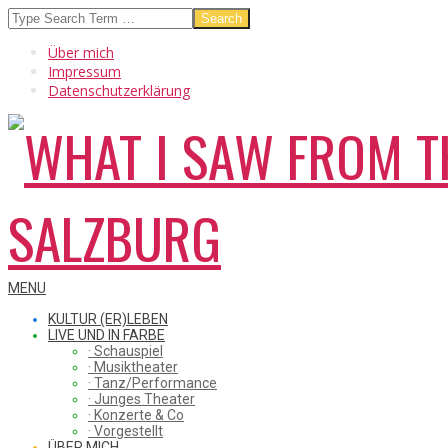
Skip
Search
to
Über mich
content
Impressum
Datenschutzerklärung
WHAT
Secondary
MENU
Navigation
KULTUR (ER)LEBEN
Menu
LIVE UND IN FARBE
· Schauspiel
I
· Musiktheater
· Tanz/Performance
· Junges Theater
· Konzerte & Co
· Vorgestellt
ÜBER MICH