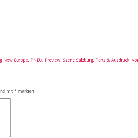
ng New Europe
,
PNEU
,
Preview
,
Szene Salzburg
,
Tanz & Ausdruck
,
Vo
sind mit
*
markiert