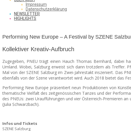
SAW
Impressum
Datenschutzerklärung
NEWSLETTER
HIGHLIGHTS
FROM
Performing New Europe – A Festival by SZENE Salzbu
THE
Kollektiver Kreativ-Aufbruch
Zugegeben, PNEU trägt einen Hauch Thomas Bernhard, dabei handel
Umland. Wobei, Salzburg erweist sich dann trotzdem als Treffer. P
Mal von der SZENE Salzburg im Zwei-Jahrestakt inszeniert.
Das PNEU
CHEAP
ebenfalls von der Szene verantwortet wird. Auch 2018 bietet das Fes
Performing New Europe präsentiert neun Produktionen von Künstler
thematische Vielfalt des zeitgenössischen Tanzes und der Performan
SEATS
des PNEUs: zwei Uraufführungen und vier Österreich-Premieren an 
(Julia Schwarzbach).
Infos und Tickets
SZENE Salzburg