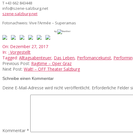
T +43 662 843448
info@szene-salzburg.net
szene-salzburg.net
Fotonachweis:
Vive l’Armée
–
Superamas
by
2017-
On:
Dezember 27, 2017
12-
In:
· Vorgestellt
27
Tagged:
Alltagsabenteuer
,
Das Leben
,
Perfomancekunst
,
Performi
Previous Post:
Ragtime – Oper Graz
Next Post:
Walt! – OFF Theater Salzburg
Schreibe einen Kommentar
Deine E-Mail-Adresse wird nicht veröffentlicht.
Erforderliche Felder 
Kommentar
*