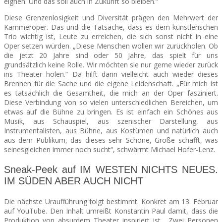
eignen. Und das soll auch in Zukunft so bleiben.“
Diese Grenzenlosigkeit und Diversität prägen den Mehrwert der
Kammeroper. Das und die Tatsache, dass es dem künstlerischen
Trio wichtig ist, Leute zu erreichen, die sich sonst nicht in eine
Oper setzen würden. „Diese Menschen wollen wir zurückholen. Ob
die jetzt 20 Jahre sind oder 50 Jahre, das spielt für uns
grundsätzlich keine Rolle. Wir möchten sie nur gerne wieder zurück
ins Theater holen.“ Da hilft dann vielleicht auch wieder dieses
Brennen für die Sache und die eigene Leidenschaft. „Für mich ist
es tatsächlich die Gesamtheit, die mich an der Oper fasziniert.
Diese Verbindung von so vielen unterschiedlichen Bereichen, um
etwas auf die Bühne zu bringen. Es ist einfach ein Schönes aus
Musik, aus Schauspiel, aus szenischer Darstellung, aus
Instrumentalisten, aus Bühne, aus Kostümen und natürlich auch
aus dem Publikum, das dieses sehr Schöne, Große schafft, was
seinesgleichen immer noch sucht“, schwärmt Michael Hofer-Lenz.
Sneak-Peek auf IM WESTEN NICHTS NEUES.
IM SÜDEN ABER AUCH NICHT
Die nächste Uraufführung folgt bestimmt. Konkret am 13. Februar
auf YouTube. Den Inhalt umreißt Konstantin Paul damit, dass die
Produktion von absurdem Theater inspiriert ist. „Zwei Personen