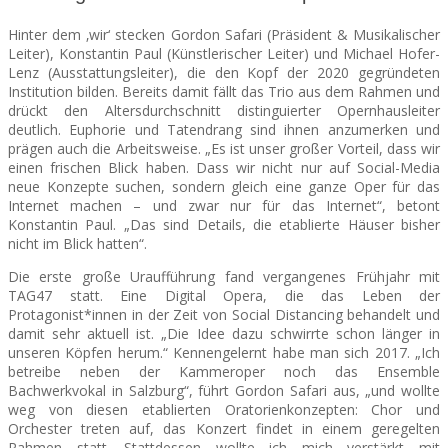
Hinter dem ‚wir‘ stecken Gordon Safari (Präsident & Musikalischer
Leiter), Konstantin Paul (Künstlerischer Leiter) und Michael Hofer-
Lenz (Ausstattungsleiter), die den Kopf der 2020 gegründeten
Institution bilden. Bereits damit fällt das Trio aus dem Rahmen und
drückt den Altersdurchschnitt distinguierter Opernhausleiter
deutlich. Euphorie und Tatendrang sind ihnen anzumerken und
prägen auch die Arbeitsweise. „Es ist unser großer Vorteil, dass wir
einen frischen Blick haben. Dass wir nicht nur auf Social-Media
neue Konzepte suchen, sondern gleich eine ganze Oper für das
Internet machen – und zwar nur für das Internet“, betont
Konstantin Paul. „Das sind Details, die etablierte Häuser bisher
nicht im Blick hatten“.
Die erste große Uraufführung fand vergangenes Frühjahr mit
TAG47 statt. Eine Digital Opera, die das Leben der
Protagonist*innen in der Zeit von Social Distancing behandelt und
damit sehr aktuell ist. „Die Idee dazu schwirrte schon länger in
unseren Köpfen herum.“ Kennengelernt habe man sich 2017. „Ich
betreibe neben der Kammeroper noch das Ensemble
Bachwerkvokal in Salzburg“, führt Gordon Safari aus, „und wollte
weg von diesen etablierten Oratorienkonzepten: Chor und
Orchester treten auf, das Konzert findet in einem geregelten
Rahmen statt. Stattdessen wollte ich mich verstärkt mit