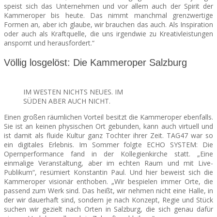
speist sich das Unternehmen und vor allem auch der Spirit der
Kammeroper bis heute. Das nimmt manchmal grenzwertige
Formen an, aber ich glaube, wir brauchen das auch. Als Inspiration
oder auch als Kraftquelle, die uns irgendwie zu Kreativleistungen
anspornt und herausfordert.“
Völlig losgelöst: Die Kammeroper Salzburg
IM WESTEN NICHTS NEUES. IM
SÜDEN ABER AUCH NICHT.
Einen großen räumlichen Vorteil besitzt die Kammeroper ebenfalls.
Sie ist an keinen physischen Ort gebunden, kann auch virtuell und
ist damit als fluide Kultur ganz Tochter ihrer Zeit. TAG47 war so
ein digitales Erlebnis. Im Sommer folgte ECHO SYSTEM: Die
Opernperformance fand in der Kollegienkirche statt. „Eine
einmalige Veranstaltung, aber im echten Raum und mit Live-
Publikum“, resümiert Konstantin Paul. Und hier beweist sich die
Kammeroper visionär enthoben. „Wir bespielen immer Orte, die
passend zum Werk sind. Das heißt, wir nehmen nicht eine Halle, in
der wir dauerhaft sind, sondern je nach Konzept, Regie und Stück
suchen wir gezielt nach Orten in Salzburg, die sich genau dafür