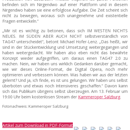
befinden sich im Nirgendwo auf einer Plattform und in diesem
Nirgendwo haben sie eine erfolglose Aufgabe. Die Zeit scheint sich
nicht zu bewegen, woraus sich unangenehme und existentielle
Fragen entwickeln.“
„Mir ist es wichtig zu betonen, dass sich IM WESTEN NICHTS
NEUES. IM SÜDEN ABER AUCH NICHT selbstverständlich von
TAG47 unterscheidet“, betont Michael Hofer-Lenz. „Das heißt, wir
sind in der Stückentwicklung und Umsetzung weitergegangen und
haben weitergedacht. Wir haben also eben nicht das bewährte
Konzept wieder aufgegriffen, um daraus einen TAG47 2.0 zu
machen. Nein, wir haben uns wirklich Gedanken darüber gemacht,
wie wir dieses Online-Format, die Digital Opera, noch mehr
optimieren und verbessern können. Was haben wir aus der letzten
gelernt? Und ja, ich finde, es ist uns gelungen. Wir haben uns selbst
überboten und etwas noch Intensiveres geschaffen.“ Davon kann
sich das Publikum übrigens selbst überzeugen. Am 13. Februar um
19:00 Uhr beim kostenlosen Stream der
Kammeroper Salzburg
.
Fotonachweis: Kammeroper Salzburg
Artikel zum Download in PDF-Format