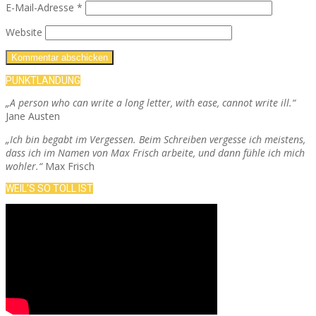
E-Mail-Adresse
*
Website
PUNKTLANDUNG
„A person who can write a long letter, with ease, cannot write ill.“
Jane Austen
„Ich bin begabt im Vergessen. Beim Schreiben vergesse ich meistens,
dass ich im Namen von Max Frisch arbeite, und dann fühle ich mich
wohler.“
Max Frisch
WEIL’S SO TOLL IST