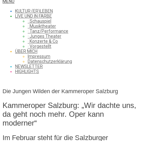
WHAT
Secondary
MENU
Navigation
KULTUR (ER)LEBEN
Menu
LIVE UND IN FARBE
· Schauspiel
I
· Musiktheater
· Tanz/Performance
· Junges Theater
· Konzerte & Co
· Vorgestellt
ÜBER MICH
SAW
Impressum
Datenschutzerklärung
NEWSLETTER
HIGHLIGHTS
FROM
Die Jungen Wilden der Kammeroper Salzburg
Kammeroper Salzburg: „Wir dachte uns,
THE
da geht noch mehr. Oper kann
moderner“
CHEAP
Im Februar steht für die Salzburger