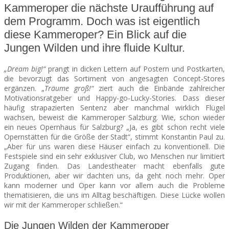
Kammeroper die nächste Uraufführung auf
dem Programm. Doch was ist eigentlich
SEATS
diese Kammeroper? Ein Blick auf die
Jungen Wilden und ihre fluide Kultur.
„Dream big!“
prangt in dicken Lettern auf Postern und Postkarten,
die bevorzugt das Sortiment von angesagten Concept-Stores
ergänzen. „
Träume groß!“
ziert auch die Einbände zahlreicher
Motivationsratgeber und Happy-go-Lucky-Stories. Dass dieser
häufig strapazierten Sentenz aber manchmal wirklich Flügel
wachsen, beweist die Kammeroper Salzburg. Wie, schon wieder
ein neues Opernhaus für Salzburg? „Ja, es gibt schon recht viele
Opernstätten für die Größe der Stadt“, stimmt Konstantin Paul zu.
„Aber für uns waren diese Häuser einfach zu konventionell. Die
Festspiele sind ein sehr exklusiver Club, wo Menschen nur limitiert
Zugang finden. Das Landestheater macht ebenfalls gute
Produktionen, aber wir dachten uns, da geht noch mehr. Oper
kann moderner und Oper kann vor allem auch die Probleme
thematisieren, die uns im Alltag beschäftigen. Diese Lücke wollen
wir mit der Kammeroper schließen.“
Die Jungen Wilden der Kammeroper