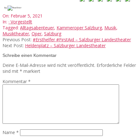
by
2021-
On:
Februar 5, 2021
02-
In:
· Vorgestellt
05
Tagged:
Alltagsabenteuer
,
Kammeroper Salzburg
,
Musik
,
Musiktheater
,
Oper
,
Salzburg
Previous Post:
#Ersthelfer #FirstAid – Salzburger Landestheater
Next Post:
Heldenplatz – Salzburger Landestheater
Schreibe einen Kommentar
Deine E-Mail-Adresse wird nicht veröffentlicht.
Erforderliche Felder
sind mit
*
markiert
Kommentar
*
Name
*