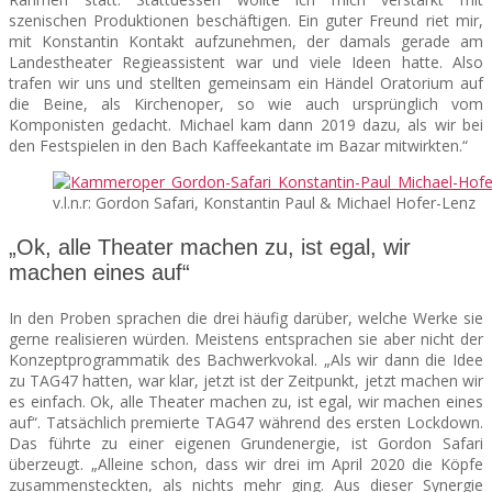
szenischen Produktionen beschäftigen. Ein guter Freund riet mir,
mit Konstantin Kontakt aufzunehmen, der damals gerade am
Landestheater Regieassistent war und viele Ideen hatte. Also
trafen wir uns und stellten gemeinsam ein Händel Oratorium auf
die Beine, als Kirchenoper, so wie auch ursprünglich vom
Komponisten gedacht. Michael kam dann 2019 dazu, als wir bei
den Festspielen in den Bach Kaffeekantate im Bazar mitwirkten.“
v.l.n.r: Gordon Safari, Konstantin Paul & Michael Hofer-Lenz
„Ok, alle Theater machen zu, ist egal, wir
machen eines auf“
In den Proben sprachen die drei häufig darüber, welche Werke sie
gerne realisieren würden. Meistens entsprachen sie aber nicht der
Konzeptprogrammatik des Bachwerkvokal. „Als wir dann die Idee
zu TAG47 hatten, war klar, jetzt ist der Zeitpunkt, jetzt machen wir
es einfach. Ok, alle Theater machen zu, ist egal, wir machen eines
auf“. Tatsächlich premierte TAG47 während des ersten Lockdown.
Das führte zu einer eigenen Grundenergie, ist Gordon Safari
überzeugt. „Alleine schon, dass wir drei im April 2020 die Köpfe
zusammensteckten, als nichts mehr ging. Aus dieser Synergie