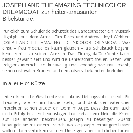
JOSEPH AND THE AMAZING TECHNICOLOR
DREAMCOAT zur heiter-amüsanten
SEATS
Bibelstunde.
Pünktlich zum Schulende schüttelt das Landestheater ein Musical-
Highlight aus dem Ärmel: Tim Rices und Andrew Lloyd Webbers
JOSEPH AND THE AMAZING TECHNICOLOR DREAMCOAT. Was
einst – frau möchte es kaum glauben – als Schulstück begann,
kehrt zurück zu seinen Wurzeln. Das Timing dafür könnte kaum
besser gewählt sein und wird die Lehrerschaft freuen. Selten war
Religionsunterricht so kurzweilig und lebendig wie mit Joseph,
seinen disloyalen Brüdern und den äußerst bekannten Melodien.
In aller Plot-Kürze
Jede*r kennt die Geschichte von Jakobs Lieblingssohn Joseph: Ein
Träumer, wie er im Buche steht, und dank der väterlichen
Protektion seinen Brüder ein Dorn im Auge. Dass der dann auch
noch Erfolg in allen Lebenslagen hat, setzt dem Neid die Krone
auf. Die anderen beschließen, Joseph zu beseitigen. Zuerst
liebäugeln sie mit einem Erdloch, wo sie Joseph verhungern lassen
wollen, dann verhökern sie den Unseligen aber doch lieber für ein