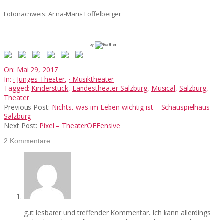
Fotonachweis: Anna-Maria Löffelberger
by
2017-
On:
Mai 29, 2017
05-
In:
· Junges Theater
,
· Musiktheater
29
Tagged:
Kinderstück
,
Landestheater Salzburg
,
Musical
,
Salzburg
,
Theater
Previous Post:
Nichts, was im Leben wichtig ist – Schauspielhaus
Salzburg
Next Post:
Pixel – TheaterOFFensive
2 Kommentare
gut lesbarer und treffender Kommentar. Ich kann allerdings