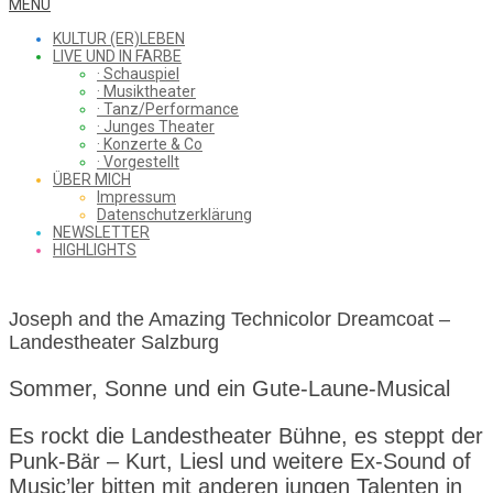
WHAT
Secondary
MENU
Navigation
KULTUR (ER)LEBEN
Menu
LIVE UND IN FARBE
· Schauspiel
I
· Musiktheater
· Tanz/Performance
· Junges Theater
· Konzerte & Co
· Vorgestellt
ÜBER MICH
SAW
Impressum
Datenschutzerklärung
NEWSLETTER
HIGHLIGHTS
FROM
Joseph and the Amazing Technicolor Dreamcoat –
Landestheater Salzburg
THE
Sommer, Sonne und ein Gute-Laune-Musical
Es rockt die Landestheater Bühne, es steppt der
CHEAP
Punk-Bär – Kurt, Liesl und weitere Ex-Sound of
Music’ler bitten mit anderen jungen Talenten in