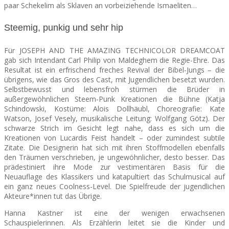
paar Schekelim als Sklaven an vor
beiziehende Ismaeliten…
Steemig, punkig und sehr hip
Für JOSEPH AND THE AMAZING TECHNICOLOR DREAMCOAT
gab sich Intendant Carl Philip von Maldeghem die Regie-Ehre. Das
Resultat ist ein erfrischend freches Revival der Bibel-Jungs – die
übrigens, wie das Gros des Cast, mit Jugendlichen besetzt wurden.
Selbstbewusst und lebensfroh stürmen die Brüder in
außergewöhnlichen Steem-Punk Kreationen die Bühne (Katja
Schindowski, Kostüme: Alois Dollhäubl,
Choreografie: Kate
Watson, Josef Vesely, musikalische Leitung: Wolfgang Götz
). Der
schwarze Strich im Gesicht legt nahe, dass es sich um die
Kreationen von Lucardis Feist handelt – oder zumindest subtile
Zitate.
Die Designerin hat sich mit ihren Stoffmodellen ebenfalls
den Träumen verschrieben, je ungewöhnlicher, desto besser. Das
prädestiniert ihre Mode zur vestimentären Basis für die
Neuauflage des Klassikers und katapultiert das Schulmusical auf
ein ganz neues Coolness-Level. Die Spielfreude der jugendlichen
Akteure*innen tut das Übrige.
Hanna Kastner ist eine der wenigen erwachsenen
Schauspielerinnen. Als Erzählerin leitet sie die Kinder und