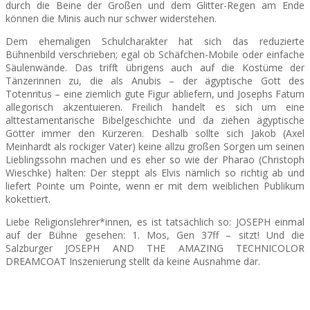
durch die Beine der Großen und dem Glitter-Regen am Ende
können die Minis auch nur schwer widerstehen.
Dem ehemaligen Schulcharakter hat sich das reduzierte
Bühnenbild verschrieben; egal ob Schäfchen-Mobile oder einfache
Säulenwände. Das trifft übrigens auch auf die Kostüme der
Tänzerinnen zu, die als Anubis – der ägyptische Gott des
Totenritus – eine ziemlich gute Figur abliefern, und Josephs Fatum
allegorisch akzentuieren. Freilich handelt es sich um eine
alttestamentarische Bibelgeschichte und da ziehen ägyptische
Götter immer den Kürzeren. Deshalb sollte sich Jakob (Axel
Meinhardt als rockiger Vater) keine allzu großen Sorgen um seinen
Lieblingssohn machen und es eher so wie der Pharao (Christoph
Wieschke) halten: Der steppt als Elvis nämlich so richtig ab und
liefert Pointe um Pointe, wenn er mit dem weiblichen Publikum
kokettiert.
Liebe Religionslehrer*innen, es ist tatsächlich so: JOSEPH einmal
auf der Bühne gesehen: 1. Mos, Gen 37ff – sitzt! Und die
Salzburger JOSEPH AND THE AMAZING TECHNICOLOR
DREAMCOAT Inszenierung stellt da keine Ausnahme dar.