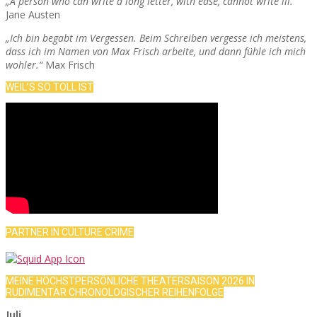
„A person who can write a long letter, with ease, cannot write ill.“
Jane Austen
„Ich bin begabt im Vergessen. Beim Schreiben vergesse ich meistens,
dass ich im Namen von Max Frisch arbeite, und dann fühle ich mich
wohler.“
Max Frisch
WEIL’S SO TOLL IST
PARTNER IN CULTURE CRIME
MEINE HÖCHSTPERSÖNLICHE THEATERSAISON 2026 IN
RUDIMENTÄR CHRONOLOGISCHER REIHENFOLGE
Juli