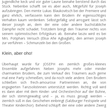
Jugendliche keck und vor guter Laune beinahe berstend durch das
Stück. Nebenbei schafft sie es aber auch, Mitgefühl für Joseph
aufzubringen. Den mimte Lukas Blaukovitsch bei der Premiere und
ganz ehrlich, verfasserin kann den Brüdern ihr eigensüchtiges
Verhalten kaum verdenken. Selbstgefällig und arrogant lässt sich
dieser Joseph an, dem der eine oder andere buchstäbliche
Dämpfer nicht schadet. Trotzdem bringt den Träumer nichts von
seinem optimistischen Erfolgskurs ab. Beinahe lasziv wird es bei
Mrs. Potiphars Versuch (Elisa Afie Agbaglah), den armen Joseph
zur verführen – Schmunzeln bei den Großen.
Klein, aber oho!
Überhaupt wurde für JOSEPH ein ziemlich großes-kleines
Ensemble aufgefahren: Neben Josephs mehr oder minder
charmanten Brüdern, die zum Verkauf des Träumers auch gerne
mal eine Party schmeißen, sind da noch viele andere. Den Brüdern
schließen sich frech-amouröse Partnerinnen an, die von
engagierten Tanzsolistinnen unterstützt werden. Richtig voll wird
es dann aber mit dem Kinder- und Orchesterchor auf der Bühne,
der sich stimmgewaltig und – ja, es muss gesagt werden –
ziemlich süß in das Geschehen einbringt (Salzburger Festspiele und
Theater Kinderchor). Behend schlüpft der eine oder andere Zwerg