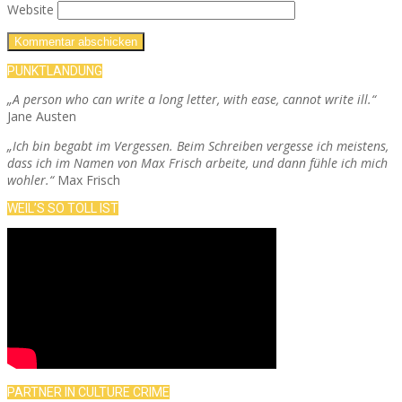
Website
PUNKTLANDUNG
„A person who can write a long letter, with ease, cannot write ill.“
Jane Austen
„Ich bin begabt im Vergessen. Beim Schreiben vergesse ich meistens,
dass ich im Namen von Max Frisch arbeite, und dann fühle ich mich
wohler.“
Max Frisch
WEIL’S SO TOLL IST
PARTNER IN CULTURE CRIME