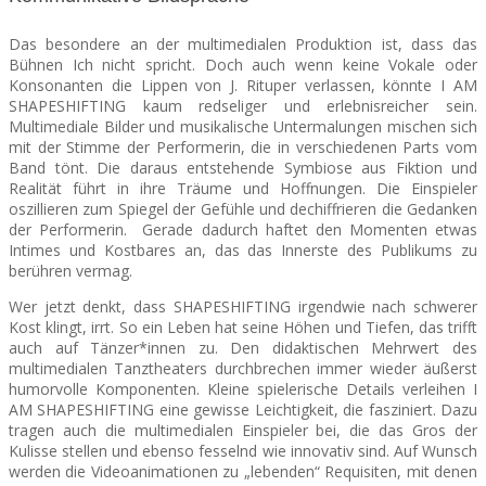
Das besondere an der multimedialen Produktion ist, dass das
Bühnen Ich nicht spricht. Doch auch wenn keine Vokale oder
Konsonanten die Lippen von J. Rituper verlassen, könnte I AM
SHAPESHIFTING kaum redseliger und erlebnisreicher sein.
Multimediale Bilder und musikalische Untermalungen mischen sich
mit der Stimme der Performerin, die in verschiedenen Parts vom
Band tönt.
Die daraus entstehende Symbiose aus Fiktion und
Realität führt in ihre Träume und Hoffnungen. Die Einspieler
oszillieren zum Spiegel der Gefühle und dechiffrieren die Gedanken
der Performerin. Gerade dadurch haftet den Momenten etwas
Intimes und Kostbares an, das das Innerste des Publikums zu
berühren vermag.
Wer jetzt denkt, dass SHAPESHIFTING irgendwie nach schwerer
Kost klingt, irrt. So ein Leben hat seine Höhen und Tiefen, das trifft
auch auf Tänzer*innen zu. Den didaktischen Mehrwert des
multimedialen Tanztheaters durchbrechen immer wieder äußerst
humorvolle Komponenten. Kleine spielerische Details verleihen I
AM SHAPESHIFTING eine gewisse Leichtigkeit, die fasziniert. Dazu
tragen auch die multimedialen Einspieler bei, die das Gros der
Kulisse stellen und ebenso fesselnd wie innovativ sind. Auf Wunsch
werden die Videoanimationen zu „lebenden“ Requisiten, mit denen