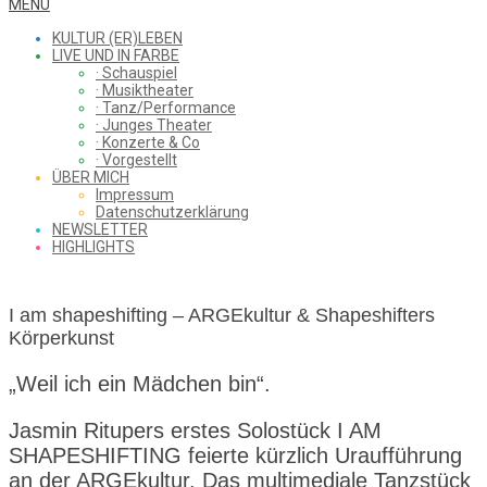
WHAT
Secondary
MENU
Navigation
KULTUR (ER)LEBEN
Menu
LIVE UND IN FARBE
· Schauspiel
I
· Musiktheater
· Tanz/Performance
· Junges Theater
· Konzerte & Co
· Vorgestellt
ÜBER MICH
SAW
Impressum
Datenschutzerklärung
NEWSLETTER
HIGHLIGHTS
FROM
I am shapeshifting – ARGEkultur & Shapeshifters
Körperkunst
THE
„Weil ich ein Mädchen bin“.
Jasmin Ritupers erstes Solostück I AM
CHEAP
SHAPESHIFTING feierte kürzlich Uraufführung
an der ARGEkultur. Das multimediale Tanzstück