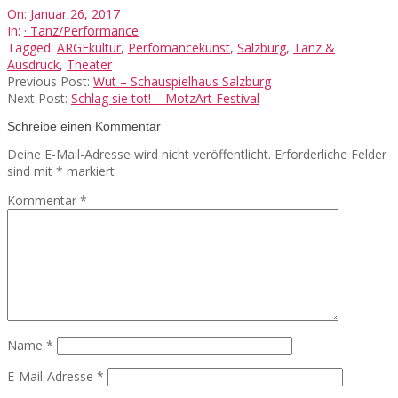
2017-
On:
Januar 26, 2017
01-
In:
· Tanz/Performance
26
Tagged:
ARGEkultur
,
Perfomancekunst
,
Salzburg
,
Tanz &
Ausdruck
,
Theater
Previous Post:
Wut – Schauspielhaus Salzburg
Next Post:
Schlag sie tot! – MotzArt Festival
Schreibe einen Kommentar
Deine E-Mail-Adresse wird nicht veröffentlicht.
Erforderliche Felder
sind mit
*
markiert
Kommentar
*
Name
*
E-Mail-Adresse
*