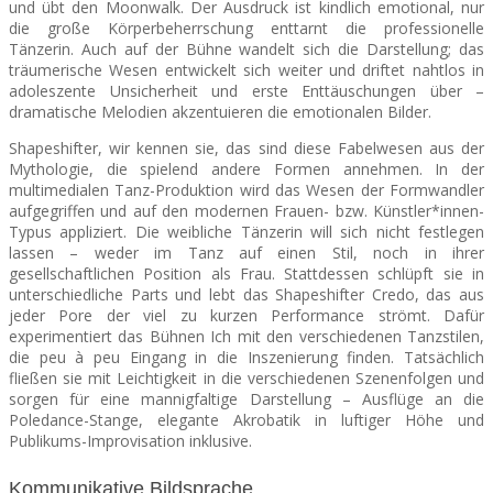
und übt den Moonwalk. Der Ausdruck ist kindlich emotional, nur
die große Körperbeherrschung enttarnt die professionelle
Tänzerin.
Auch auf der Bühne wandelt sich die Darstellung; das
träumerische Wesen entwickelt sich weiter und driftet nahtlos in
adoleszente Unsicherheit und erste Enttäuschungen über –
dramatische Melodien akzentuieren die emotionalen Bilder.
Shapeshifter, wir kennen sie, das sind diese Fabelwesen aus der
Mythologie, die spielend andere Formen annehmen. In der
multimedialen Tanz-Produktion wird das Wesen der Formwandler
aufgegriffen und auf den modernen Frauen- bzw. Künstler*innen-
Typus appliziert. Die weibliche Tänzerin will sich nicht festlegen
lassen – weder im Tanz auf einen Stil, noch in ihrer
gesellschaftlichen Position als Frau. Stattdessen schlüpft sie in
unterschiedliche Parts und lebt das Shapeshifter Credo, das aus
jeder Pore der viel zu kurzen Performance strömt. Dafür
experimentiert das Bühnen Ich mit den verschiedenen Tanzstilen,
die peu à peu Eingang in die Inszenierung finden. Tatsächlich
fließen sie mit Leichtigkeit in die verschiedenen Szenenfolgen und
sorgen für eine mannigfaltige Darstellung – Ausflüge an die
Poledance-Stange, elegante Akrobatik in luftiger Höhe und
Publikums-Improvisation inklusive.
Kommunikative Bildsprache