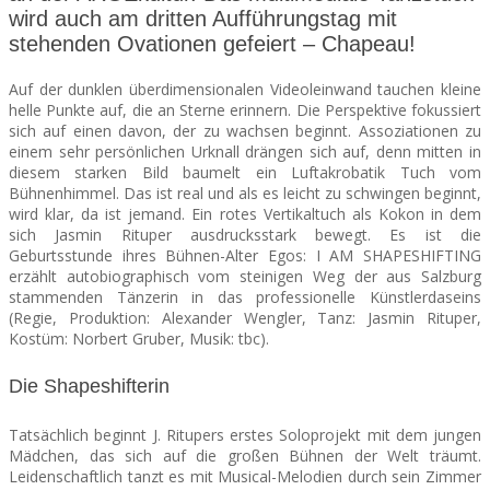
wird auch am dritten Aufführungstag mit
stehenden Ovationen gefeiert – Chapeau!
SEATS
Auf der dunklen überdimensionalen Videoleinwand tauchen kleine
helle Punkte auf, die an Sterne erinnern. Die Perspektive fokussiert
sich auf einen davon, der zu wachsen beginnt. Assoziationen zu
einem sehr persönlichen Urknall drängen sich auf, denn mitten in
diesem starken Bild baumelt ein Luftakrobatik Tuch vom
Bühnenhimmel.
Das ist real und als es leicht zu schwingen beginnt,
wird klar, da ist jemand. Ein rotes Vertikaltuch als Kokon in dem
sich Jasmin Rituper ausdrucksstark bewegt. Es ist die
Geburtsstunde ihres Bühnen-Alter Egos: I AM SHAPESHIFTING
erzählt autobiographisch vom steinigen Weg der aus Salzburg
stammenden Tänzerin in das professionelle Künstlerdaseins
(Regie, Produktion: Alexander Wengler, Tanz: Jasmin Rituper,
Kostüm: Norbert Gruber, Musik: tbc).
Die Shapeshifterin
Tatsächlich beginnt J. Ritupers erstes Soloprojekt mit dem jungen
Mädchen, das sich auf die großen Bühnen der Welt träumt.
Leidenschaftlich tanzt es mit Musical-Melodien durch sein Zimmer