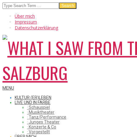
Skip
Search
to
Über mich
content
Impressum
Datenschutzerklärung
WHAT
Secondary
MENU
Navigation
KULTUR (ER)LEBEN
Menu
LIVE UND IN FARBE
· Schauspiel
I
· Musiktheater
· Tanz/Performance
· Junges Theater
· Konzerte & Co
· Vorgestellt
ÜBER MICH