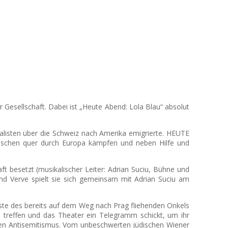
r Gesellschaft. Dabei ist „Heute Abend: Lola Blau“ absolut
zialisten über die Schweiz nach Amerika emigrierte. HEUTE
schen quer durch Europa kämpfen und neben Hilfe und
t besetzt (musikalischer Leiter: Adrian Suciu, Bühne und
 und Verve spielt sie sich gemeinsam mit Adrian Suciu am
ngste des bereits auf dem Weg nach Prag fliehenden Onkels
u treffen und das Theater ein Telegramm schickt, um ihr
den Antisemitismus. Vom unbeschwerten jüdischen Wiener