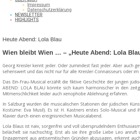
SAW
Impressum
Datenschutzerklärung
NEWSLETTER
HIGHLIGHTS
FROM
Heute Abend: Lola Blau
THE
Wien bleibt Wien … – „Heute Abend: Lola Bla
Georg Kreisler kennt jeder. Oder zumindest fast jeder. Aber auch gew
sehenswert und das nicht nur für alle Kreisler-Connaisseurs oder im
CHEAP
Das Ein-Frau-Musical erzählt die fiktive Geschichte der jungen jüd
ABEND: LOLA BLAU könnte sich kaum harmonischer in den zeitge
Mitmenschlichkeit leider auch xenophobe Ablehnung erfahren.
SEATS
In Salzburg wurden die musicalischen Stationen der jüdischen Künst
Kostüme: Eva Musil). Es ist H. Kastners erstes Solo-Musical und i
Klavier durch einen ereignisreichen Musicalabend.
Lola Blaus ist naiv, sorgenfrei und voll übersprudelndem Enthusias
belächelt sie nachsichtig. Erst als sie
ihre große Liebe Leo anruft 
Engagement aus antisemitischen Gründen abzusagen, erkennt auch 