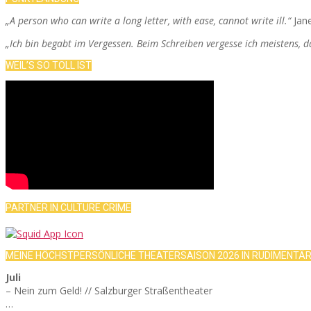
„A person who can write a long letter, with ease, cannot write ill.“
Jan
„Ich bin begabt im Vergessen. Beim Schreiben vergesse ich meistens, 
WEIL’S SO TOLL IST
PARTNER IN CULTURE CRIME
MEINE HÖCHSTPERSÖNLICHE THEATERSAISON 2026 IN RUDIMENTÄ
Juli
– Nein zum Geld! // Salzburger Straßentheater
…