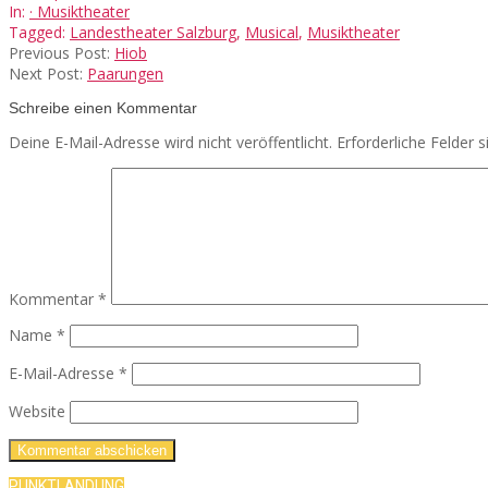
09-
In:
· Musiktheater
21
Tagged:
Landestheater Salzburg
,
Musical
,
Musiktheater
Previous Post:
Hiob
Next Post:
Paarungen
Schreibe einen Kommentar
Deine E-Mail-Adresse wird nicht veröffentlicht.
Erforderliche Felder 
Kommentar
*
Name
*
E-Mail-Adresse
*
Website
PUNKTLANDUNG