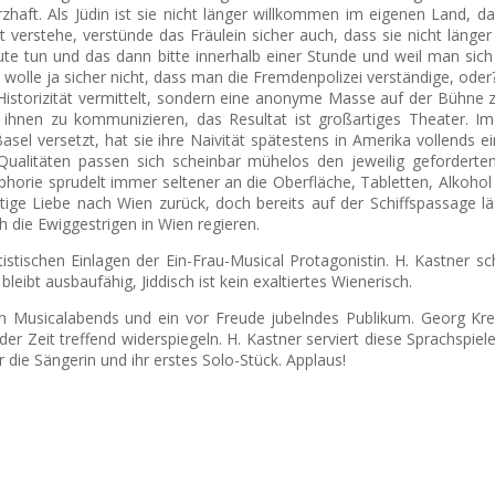
rzhaft. Als Jüdin ist sie nicht länger willkommen im eigenen Land, da
 verstehe, verstünde das Fräulein sicher auch, dass sie nicht länge
ute tun und das dann bitte innerhalb einer Stunde und weil man sic
ie wolle ja sicher nicht, dass man die Fremdenpolizei verständige, od
Historizität vermittelt, sondern eine anonyme Masse auf der Bühne 
 ihnen zu kommunizieren, das Resultat ist großartiges Theater.
Im 
el versetzt, hat sie ihre Naivität spätestens in Amerika vollends e
n Qualitäten passen sich scheinbar mühelos den jeweilig geforder
phorie sprudelt immer seltener an die Oberfläche, Tabletten, Alkoho
tige Liebe nach Wien zurück, doch bereits auf der Schiffspassage läs
 die Ewiggestrigen in Wien regieren.
istischen Einlagen der Ein-Frau-Musical Protagonistin. H. Kastner sc
eibt ausbaufähig, Jiddisch ist kein exaltiertes Wienerisch.
en Musicalabends und ein vor Freude jubelndes Publikum. Georg Krei
er Zeit treffend widerspiegeln. H. Kastner serviert diese Sprachspie
 die Sängerin und ihr erstes Solo-Stück. Applaus!