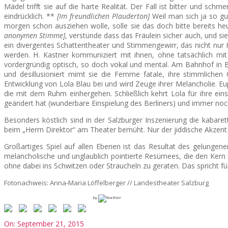
Mädel trifft sie auf die harte Realität.
Der Fall ist bitter und schme
eindrücklich. **
[Im freundlichen Plauderton]
Weil man sich ja so gut
morgen schon ausziehen wolle, solle sie das doch bitte bereits he
anonymen Stimme]
, verstünde dass das Fräulein sicher auch, und s
ein divergentes Schattentheater und Stimmengewirr, das nicht nur 
werden. H. Kastner kommuniziert mit ihnen, ohne tatsächlich mit
vordergründig optisch, so doch vokal und mental. Am Bahnhof in Bas
und desillusioniert mimt sie die Femme fatale, ihre stimmliche
Entwicklung von Lola Blau bei und wird Zeuge ihrer Melancholie. Eu
die mit dem Ruhm einhergehen. Schließlich kehrt Lola für ihre eins
geändert hat (wunderbare Einspielung des Berliners) und immer noch
Besonders köstlich sind in der Salzburger Inszenierung die kabarett
beim „Herrn Direktor“ am Theater bemüht. Nur der jiddische Akzent bl
Großartiges Spiel auf allen Ebenen ist das Resultat des gelungen
melancholische und unglaublich pointierte Resümees, die den Kern d
ohne dabei ins Schwitzen oder Straucheln zu geraten. Das spricht für
Fotonachweis: Anna-Maria Löffelberger // Landestheater Salzburg
by
2015-
On:
September 21, 2015