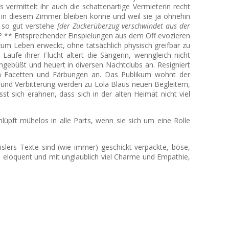
s vermittelt ihr auch die schattenartige Vermieterin recht
r in diesem Zimmer bleiben könne und weil sie ja ohnehin
h so gut verstehe
[der Zuckerüberzug verschwindet aus der
er? ** Entsprechender Einspielungen aus dem Off evozieren
zum Leben erweckt, ohne tatsächlich physisch greifbar zu
Laufe ihrer Flucht altert die Sängerin, wenngleich nicht
ingebüßt und heuert in diversen Nachtclubs an. Resigniert
ten Facetten und Färbungen an. Das Publikum wohnt der
l und Verbitterung werden zu Lola Blaus neuen Begleitern,
st sich erahnen, dass sich in der alten Heimat nicht viel
hlüpft mühelos in alle Parts, wenn sie sich um eine Rolle
slers Texte sind (wie immer) geschickt verpackte, böse,
le eloquent und mit unglaublich viel Charme und Empathie,