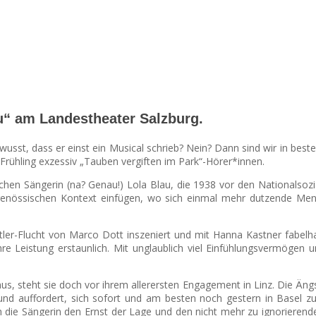
u“ am Landestheater Salzburg.
usst, dass er einst ein Musical schrieb? Nein? Dann sind wir in beste
 Frühling exzessiv „Tauben vergiften im Park“-Hörer*innen.
ischen Sängerin (na? Genau!) Lola Blau, die 1938 vor den Nationalso
nössischen Kontext einfügen, wo sich einmal mehr dutzende Men
ler-Flucht von Marco Dott inszeniert und mit Hanna Kastner fabelhaf
hre Leistung erstaunlich. Mit unglaublich viel Einfühlungsvermögen
mus, steht sie doch vor ihrem allerersten Engagement in Linz. Die Ä
und auffordert, sich sofort und am besten noch gestern in Basel z
die Sängerin den Ernst der Lage und den nicht mehr zu ignorieren