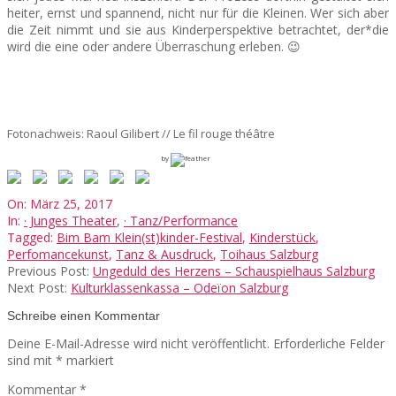
heiter, ernst und spannend, nicht nur für die Kleinen. Wer sich aber
die Zeit nimmt und sie aus Kinderperspektive betrachtet, der*die
wird die eine oder andere Überraschung erleben. 😉
Fotonachweis: Raoul Gilibert // Le fil rouge théâtre
by
2017-
On:
März 25, 2017
03-
In:
· Junges Theater
,
· Tanz/Performance
25
Tagged:
Bim Bam Klein(st)kinder-Festival
,
Kinderstück
,
Perfomancekunst
,
Tanz & Ausdruck
,
Toihaus Salzburg
Previous Post:
Ungeduld des Herzens – Schauspielhaus Salzburg
Next Post:
Kulturklassenkassa – Odeïon Salzburg
Schreibe einen Kommentar
Deine E-Mail-Adresse wird nicht veröffentlicht.
Erforderliche Felder
sind mit
*
markiert
Kommentar
*