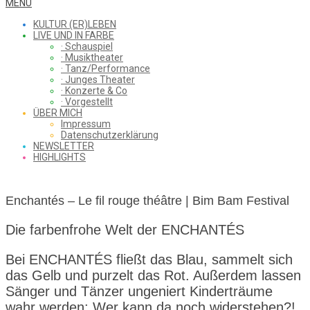
WHAT
Secondary
MENU
Navigation
KULTUR (ER)LEBEN
Menu
LIVE UND IN FARBE
· Schauspiel
I
· Musiktheater
· Tanz/Performance
· Junges Theater
· Konzerte & Co
· Vorgestellt
ÜBER MICH
SAW
Impressum
Datenschutzerklärung
NEWSLETTER
HIGHLIGHTS
FROM
Enchantés – Le fil rouge théâtre | Bim Bam Festival
THE
Die farbenfrohe Welt der ENCHANTÉS
Bei ENCHANTÉS fließt das Blau, sammelt sich
das Gelb und purzelt das Rot. Außerdem lassen
CHEAP
Sänger und Tänzer ungeniert Kinderträume
wahr werden: Wer kann da noch widerstehen?!