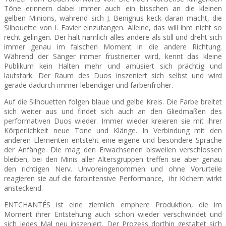
Töne erinnern dabei immer auch ein bisschen an die kleinen
gelben Minions, während sich J. Benignus keck daran macht, die
Silhouette von I. Favier einzufangen. Alleine, das will ihm nicht so
recht gelingen. Der hält nämlich alles andere als still und dreht sich
immer genau im falschen Moment in die ande
re Richtung.
Während der Sänger immer frustrierter wird, kennt das kleine
Publikum kein Halten mehr und amüsiert sich prächtig und
lautstark. Der Raum des Duos inszeniert sich selbst und wird
gerade dadurch immer lebendiger und farbenfroher.
Auf die Silhouetten folgen blaue und gelbe Kreis. Die Farbe breitet
sich weiter aus und findet sich auch an den Gliedmaßen des
performativen Duos wieder. Immer wieder kreieren sie mit ihrer
Körperlichkeit neue Töne und Klänge. In Verbindung mit den
anderen Elementen entsteht eine eigene und besondere Sprache
der Anfänge. Die mag den Erwachsenen bisweilen verschlossen
bleiben, bei den Minis aller Altersgruppen treffen sie aber genau
den richtigen Nerv. Unvoreingenommen und ohne Vorurteile
reagieren sie auf die farbintensive Performance, ihr Kichern wirkt
ansteckend.
ENTCHANTÉS ist eine ziemlich emphere Produktion, die im
Moment ihrer Entstehung auch schon wieder verschwindet und
sich jedes Mal neu inszeniert. Der Prozess dorthin gestaltet sich