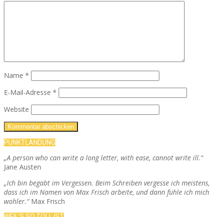
Name
*
E-Mail-Adresse
*
Website
PUNKTLANDUNG
„A person who can write a long letter, with ease, cannot write ill.“
Jane Austen
„Ich bin begabt im Vergessen. Beim Schreiben vergesse ich meistens,
dass ich im Namen von Max Frisch arbeite, und dann fühle ich mich
wohler.“
Max Frisch
WEIL’S SO TOLL IST