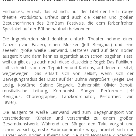
Enchantés, erfreut, das ist nicht nur der Titel der Le fil rouge
SEATS
théâtre Produktion. Erfreut sind auch die kleinen und großen
Besucher*innen des BimBam Festivals, die dem farbenfrohen
Spektakel auf der Bühne hautnah beiwohnen.
Die Ingredienzien sind denkbar einfach. Theater nehme einen
Tänzer (Ivan Favier), einen Musiker (Jeff Benignus) und eine
seeeehr große weiße Leinwand. Letzteres wird auf dem Boden
ausgerollt und dann kann es eigentlich auch schon losgehen.
Fast,
weil da gibt es ja auch noch diese klitzekleine Regel: Das Publikum
soll sich nicht von den Teppichen und Kartons, auf denen es sitzt,
wegbewegen. Das erklärt sich von selbst, wenn sich der
Bewegungsradius des Duos auf der Bühne vergrößert (Regie: Eve
Ledig, Kostüme: Sabine Siegwalt, Bühnenbild: Olivier Benoit,
musikalische Leitung, Komponist, Sänger, Performer: Jeff
Benignus, Choreographie, Tanzkoordinator, Performer: Ivan
Favier).
Die ausgerollte weiße Leinwand wird zum Begegnungsort von
verschiedenen Künsten und verschmilzt zu einem großen
Gesamtkunstwerk. Während der Sänger den Takt vorgibt und
schon vorsichtig erste Farbexperimente wagt, arbeitet sich der
Tänzer vom Boden aufwärts vor. Die nach Nonsense klingenden