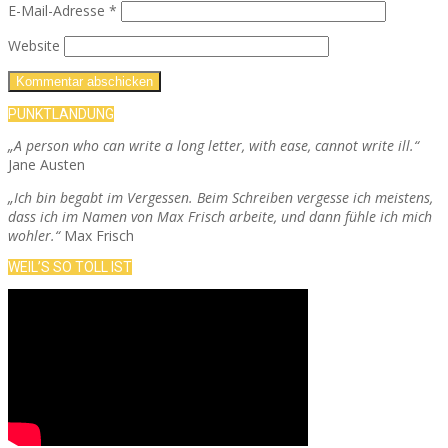
E-Mail-Adresse
*
Website
PUNKTLANDUNG
„A person who can write a long letter, with ease, cannot write ill.“
Jane Austen
„Ich bin begabt im Vergessen. Beim Schreiben vergesse ich meistens,
dass ich im Namen von Max Frisch arbeite, und dann fühle ich mich
wohler.“
Max Frisch
WEIL’S SO TOLL IST