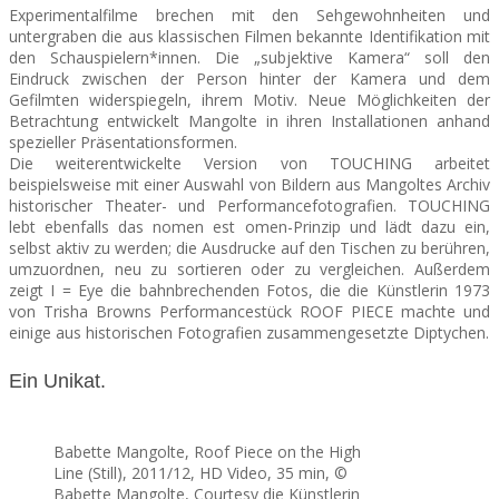
Experimentalfilme brechen mit den Sehgewohnheiten und
untergraben die aus klassischen Filmen bekannte Identifikation mit
den Schauspielern*innen. Die „subjektive Kamera“ soll den
Eindruck zwischen der Person hinter der Kamera und dem
Gefilmten widerspiegeln, ihrem Motiv. Neue Möglichkeiten der
Betrachtung entwickelt Mangolte in ihren Installationen anhand
spezieller Präsentationsformen.
Die weiterentwickelte Version von TOUCHING arbeitet
beispielsweise mit einer Auswahl von Bildern aus Mangoltes Archiv
historischer Theater- und Performancefotografien. TOUCHING
lebt ebenfalls das nomen est omen-Prinzip und lädt dazu ein,
selbst aktiv zu werden; die Ausdrucke auf den Tischen zu berühren,
umzuordnen, neu zu sortieren oder zu vergleichen. Außerdem
zeigt I = Eye die bahnbrechenden Fotos, die die Künstlerin 1973
von Trisha Browns Performancestück ROOF PIECE machte und
einige aus historischen Fotografien zusammengesetzte Diptychen.
Ein Unikat.
Babette Mangolte, Roof Piece on the High
Line (Still), 2011/12, HD Video, 35 min, ©
Babette Mangolte, Courtesy die Künstlerin