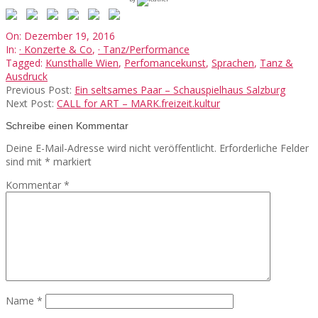
2016-
On:
Dezember 19, 2016
12-
In:
· Konzerte & Co
,
· Tanz/Performance
19
Tagged:
Kunsthalle Wien
,
Perfomancekunst
,
Sprachen
,
Tanz &
Ausdruck
Previous Post:
Ein seltsames Paar – Schauspielhaus Salzburg
Next Post:
CALL for ART – MARK.freizeit.kultur
Schreibe einen Kommentar
Deine E-Mail-Adresse wird nicht veröffentlicht.
Erforderliche Felder
sind mit
*
markiert
Kommentar
*
Name
*