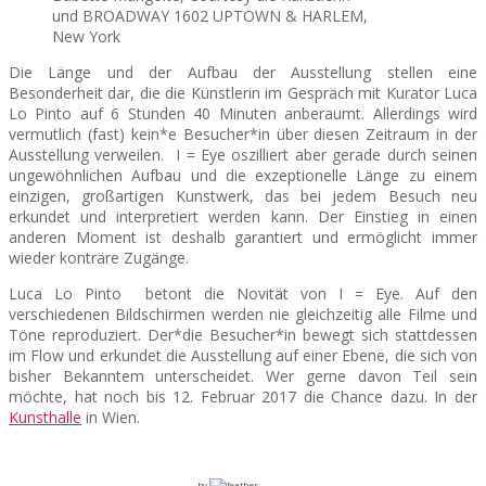
und BROADWAY 1602 UPTOWN & HARLEM,
New York
Die Länge und der Aufbau der Ausstellung stellen eine
Besonderheit dar, die die Künstlerin im Gespräch mit Kurator Luca
Lo Pinto auf 6 Stunden 40 Minuten anberaumt. Allerdings wird
vermutlich (fast) kein*e Besucher*in über diesen Zeitraum in der
Ausstellung verweilen. I = Eye oszilliert aber gerade durch seinen
ungewöhnlichen Aufbau und die exzeptionelle Länge zu einem
einzigen, großartigen Kunstwerk, das bei jedem Besuch neu
erkundet und interpretiert werden kann. Der Einstieg in einen
anderen Moment ist deshalb garantiert und ermöglicht immer
wieder konträre Zugänge.
Luca Lo Pinto betont die Novität von I = Eye. Auf den
verschiedenen Bildschirmen werden nie gleichzeitig alle Filme und
Töne reproduziert. Der*die Besucher*in bewegt sich stattdessen
im Flow und erkundet die Ausstellung auf einer Ebene, die sich von
bisher Bekanntem unterscheidet. Wer gerne davon Teil sein
möchte, hat noch bis 12. Februar 2017 die Chance dazu. In der
Kunsthalle
in Wien.
by