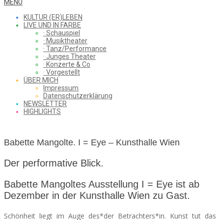
WHAT
Secondary
MENU
Navigation
KULTUR (ER)LEBEN
Menu
LIVE UND IN FARBE
· Schauspiel
I
· Musiktheater
· Tanz/Performance
· Junges Theater
· Konzerte & Co
· Vorgestellt
ÜBER MICH
SAW
Impressum
Datenschutzerklärung
NEWSLETTER
HIGHLIGHTS
FROM
Babette Mangolte. I = Eye – Kunsthalle Wien
THE
Der performative Blick.
Babette Mangoltes Ausstellung I = Eye ist ab
Dezember in der Kunsthalle Wien zu Gast.
CHEAP
Schönheit liegt im Auge des*der Betrachters*in. Kunst tut das