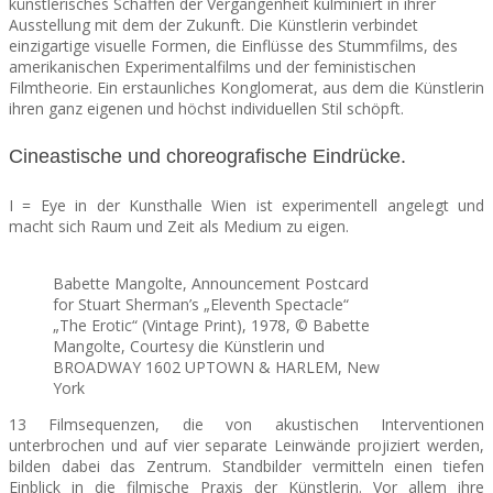
künstlerisches Schaffen der Vergangenheit kulminiert in ihrer
Ausstellung mit dem der Zukunft. Die Künstlerin verbindet
einzigartige visuelle Formen, die Einflüsse des Stummfilms, des
amerikanischen Experimentalfilms und der feministischen
Filmtheorie. Ein erstaunliches Konglomerat, aus dem die Künstlerin
ihren ganz eigenen und höchst individuellen Stil schöpft.
Cineastische und choreografische Eindrücke.
I = Eye in der Kunsthalle Wien ist experimentell angelegt und
macht sich Raum und Zeit als Medium zu eigen.
Babette Mangolte, Announcement Postcard
for Stuart Sherman’s „Eleventh Spectacle“
„The Erotic“ (Vintage Print), 1978, © Babette
Mangolte, Courtesy die Künstlerin und
BROADWAY 1602 UPTOWN & HARLEM, New
York
13 Filmsequenzen, die von akustischen Interventionen
unterbrochen und auf vier separate Leinwände projiziert werden,
bilden dabei das Zentrum. Standbilder vermitteln einen tiefen
Einblick in die filmische Praxis der Künstlerin. Vor allem ihre