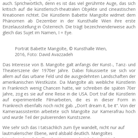
auch. Sprichwörtlich, denn es ist das viel gerühmte Auge, das sich
kritisch auf die künstlerisch-theatralen Objekte und cineastischen
SEATS
Kreationen richtet. Die Künstlerin Babette Mangolte widmet dem
Phänomen ab Dezember in der Kunsthalle Wien ihre erste
Einzelausstellung in Österreich. Die trägt bezeichnenderweise auch
gleich das Sujet im Namen, I = Eye.
Porträt Babette Mangolte, © Kunsthalle Wien,
2016, Foto: David Avazzadeh
Das Interesse von B. Mangolte galt anfangs der Kunst-, Tanz- und
Theaterszene der 1970er Jahre. Dabei fokussierte sie sich vor
allem auf das urbane Feld und die ausgedehnten Landschaften der
amerikanischen Westküste. Da Mangolte als weibliche Künstlerin
in Frankreich wenig Chancen hatte, wir schreiben die späten 70er
Jahre, zog es sie auf eine Reise in die USA. Dort traf die Künstlerin
auf experimentelle Filmarbeiten, die es in dieser Form in
Frankreich ebenfalls noch nicht gab. „Don’t dream it, be it“. Von der
Kameraassistentin arbeitete sich Mangolte zur Kamerafrau hoch
und wurde Teil der pulsierenden Kunstszene.
Wie sehr sich das I tatsächlich zum Eye wandelt, nicht nur auf
lautmalerischer Ebene, wird alsbald deutlich. Mangoltes