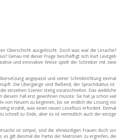
schen Oberschicht ausgelöscht. Doch was war die Ursache?
aus
? Genau mit dieser Frage beschäftigt sich Kurt Leutgeb
ative und innovative Weise spielt der Schreiber mit zwei
e Übersetzung angepasst und seiner Schreibrichtung einmal
knüpft. Die Übergänge sind fließend, der Sprachduktus ist
die einzelnen Szenen stetig voranschreiten. Das weibliche
 in diesem Fall erst gewöhnen musste. Sie hat ja schon viel
 3x von Neuem zu beginnen, bis sie endlich die Lösung vor
eitig erzählt, was einen neuen Lesefluss erfordert. Einmal
 schnell zu Ende, aber es ist vermutlich auch der einzige
 Ursache ist simpel, sind die ehrwürdigen Frauen doch vor
es gilt diesmal die Partei der Matronen zu ergreifen, die