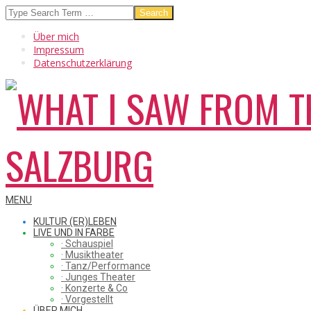
Skip
Search
to
Über mich
content
Impressum
Datenschutzerklärung
WHAT
Secondary
MENU
Navigation
KULTUR (ER)LEBEN
Menu
LIVE UND IN FARBE
· Schauspiel
I
· Musiktheater
· Tanz/Performance
· Junges Theater
· Konzerte & Co
· Vorgestellt
ÜBER MICH