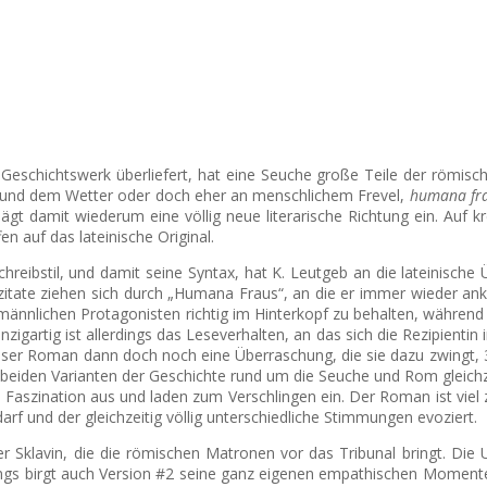
em Geschichtswerk überliefert, hat eine Seuche große Teile der römi
 und dem Wetter oder doch eher an menschlichem Frevel,
humana fr
 damit wiederum eine völlig neue literarische Richtung ein. Auf kre
n auf das lateinische Original.
hreibstil, und damit seine Syntax, hat K. Leutgeb an die lateinisch
alzitate ziehen sich durch „Humana Fraus“, an die er immer wieder an
männlichen Protagonisten richtig im Hinterkopf zu behalten, während 
zigartig ist allerdings das Leseverhalten, an das sich die Rezipientin
 dieser Roman dann doch noch eine Überraschung, die sie dazu zwingt,
ie beiden Varianten der Geschichte rund um die Seuche und Rom gleichz
szination aus und laden zum Verschlingen ein. Der Roman ist viel zu
 und der gleichzeitig völlig unterschiedliche Stimmungen evoziert.
er Sklavin, die die römischen Matronen vor das Tribunal bringt. Die
ings birgt auch Version #2 seine ganz eigenen empathischen Momente; 