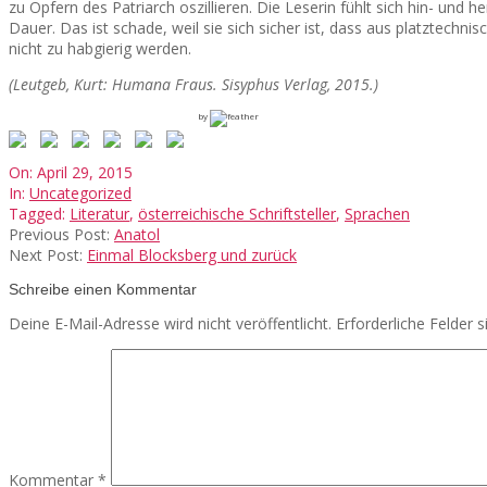
zu Opfern des Patriarch oszillieren. Die Leserin fühlt sich hin- und
Dauer. Das ist schade, weil sie sich sicher ist, dass aus platztechn
nicht zu habgierig werden.
(Leutgeb, Kurt: Humana Fraus. Sisyphus Verlag, 2015.)
by
2015-
On:
April 29, 2015
04-
In:
Uncategorized
29
Tagged:
Literatur
,
österreichische Schriftsteller
,
Sprachen
Previous Post:
Anatol
Next Post:
Einmal Blocksberg und zurück
Schreibe einen Kommentar
Deine E-Mail-Adresse wird nicht veröffentlicht.
Erforderliche Felder 
Kommentar
*