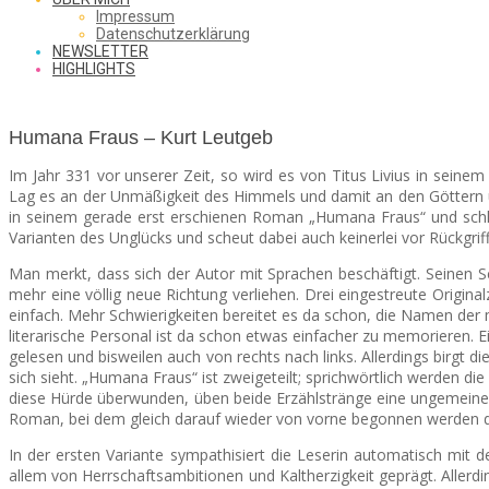
SAW
Impressum
Datenschutzerklärung
NEWSLETTER
HIGHLIGHTS
FROM
Humana Fraus – Kurt Leutgeb
Im Jahr 331 vor unserer Zeit, so wird es von Titus Livius in sein
THE
Lag es an der Unmäßigkeit des Himmels und damit an den Göttern
in seinem gerade erst erschienen Roman „Humana Fraus“ und schlägt
Varianten des Unglücks und scheut dabei auch keinerlei vor Rückgriffe
CHEAP
Man merkt, dass sich der Autor mit Sprachen beschäftigt. Seinen Sc
mehr eine völlig neue Richtung verliehen. Drei eingestreute Origin
einfach. Mehr Schwierigkeiten bereitet es da schon, die Namen der 
literarische Personal ist da schon etwas einfacher zu memorieren. Ein
gelesen und bisweilen auch von rechts nach links. Allerdings birgt
SEATS
sich sieht. „Humana Fraus“ ist zweigeteilt; sprichwörtlich werden d
diese Hürde überwunden, üben beide Erzählstränge eine ungemeine Fa
Roman, bei dem gleich darauf wieder von vorne begonnen werden darf
In der ersten Variante sympathisiert die Leserin automatisch mit d
allem von Herrschaftsambitionen und Kaltherzigkeit geprägt. Allerd