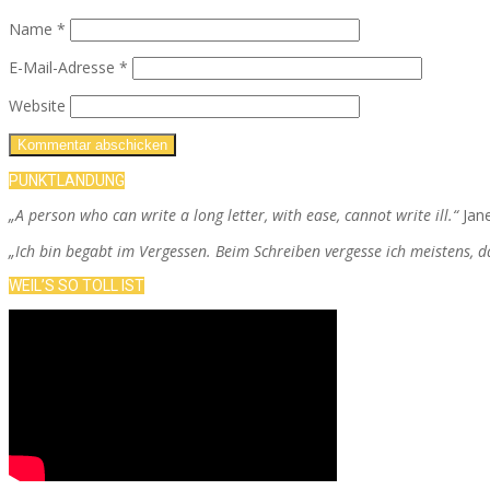
Name
*
E-Mail-Adresse
*
Website
PUNKTLANDUNG
„A person who can write a long letter, with ease, cannot write ill.“
Jan
„Ich bin begabt im Vergessen. Beim Schreiben vergesse ich meistens, 
WEIL’S SO TOLL IST