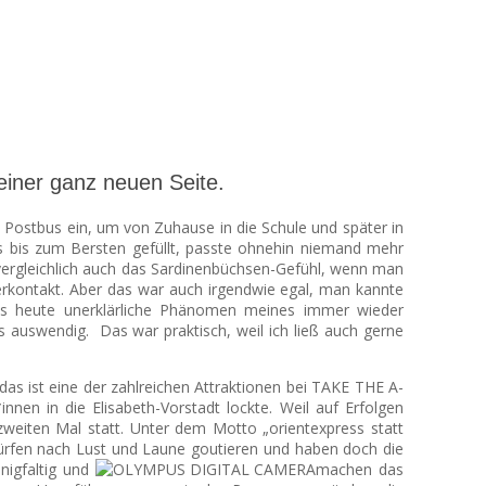
einer ganz neuen Seite.
m Postbus ein, um von Zuhause in die Schule und später in
ts bis zum Bersten gefüllt, passte ohnehin niemand mehr
nvergleichlich auch das Sardinenbüchsen-Gefühl, wenn man
perkontakt. Aber das war auch irgendwie egal, man kannte
bis heute unerklärliche Phänomen meines immer wieder
 auswendig. Das war praktisch, weil ich ließ auch gerne
das ist eine der zahlreichen Attraktionen bei TAKE THE A-
nnen in die Elisabeth-Vorstadt lockte. Weil auf Erfolgen
zweiten Mal statt. Unter dem Motto „orientexpress statt
ürfen nach Lust und Laune goutieren und haben doch die
nigfaltig und
machen das