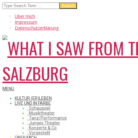
Skip
Search
to
Über mich
content
Impressum
Datenschutzerklärung
WHAT
Secondary
MENU
Navigation
KULTUR (ER)LEBEN
Menu
LIVE UND IN FARBE
· Schauspiel
I
· Musiktheater
· Tanz/Performance
· Junges Theater
· Konzerte & Co
· Vorgestellt
ÜBER MICH