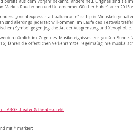
 sind bereits aus dem Vorjahr bekannt, andere neu. Originell sind s
mann Markus Rauchmann und Unternehmer Günther Huber) auch 2016 
nders. „orientexpress statt balkanroute“ ist hip in Minuskeln gehal
nen sind allerdings jederzeit willkommen. Im Laufe des Festivals tref
ischen) Symbol gegen jegliche Art der Ausgrenzung und Xenophobie. A
erden nämlich im Zuge des Musikereignisses zur großen Bühne. We
16) fahren die öffentlichen Verkehrsmittel regelmäßig ihre musikalisc
 – ARGE theater & theater.direkt
sind mit
*
markiert