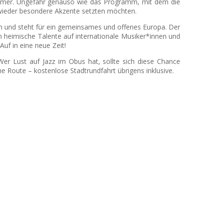
ie immer. Ungefähr genauso wie das Programm, mit dem die
wieder besondere Akzente setzten möchten.
ten und steht für ein gemeinsames und offenes Europa. Der
fen heimische Talente auf internationale Musiker*innen und
uf in eine neue Zeit!
r Lust auf Jazz im Obus hat, sollte sich diese Chance
he Route – kostenlose Stadtrundfahrt übrigens inklusive.