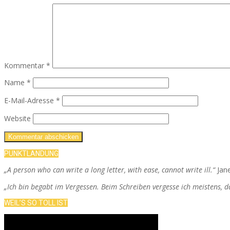
Kommentar
*
Name
*
E-Mail-Adresse
*
Website
PUNKTLANDUNG
„A person who can write a long letter, with ease, cannot write ill.“
Jan
„Ich bin begabt im Vergessen. Beim Schreiben vergesse ich meistens, 
WEIL’S SO TOLL IST