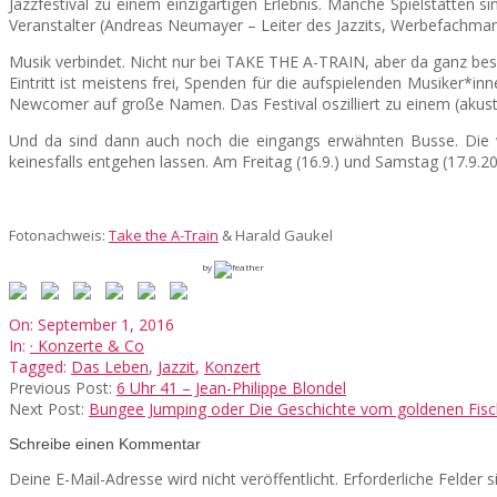
Jazzfestival zu einem einzigartigen Erlebnis. Manche Spielstätten
Veranstalter (Andreas Neumayer – Leiter des Jazzits, Werbefach
Musik verbindet. Nicht nur bei TAKE THE A-TRAIN, aber da ganz beso
Eintritt ist meistens frei, Spenden für die aufspielenden Musiker*in
Newcomer auf große Namen. Das Festival oszilliert zu einem (akust
Und da sind dann auch noch die eingangs erwähnten Busse. Die w
keinesfalls entgehen lassen. Am Freitag (16.9.) und Samstag (17.9.20
Fotonachweis:
Take the A-Train
& Harald Gaukel
by
2016-
On:
September 1, 2016
09-
In:
· Konzerte & Co
01
Tagged:
Das Leben
,
Jazzit
,
Konzert
Previous Post:
6 Uhr 41 – Jean-Philippe Blondel
Next Post:
Bungee Jumping oder Die Geschichte vom goldenen Fisch
Schreibe einen Kommentar
Deine E-Mail-Adresse wird nicht veröffentlicht.
Erforderliche Felder 