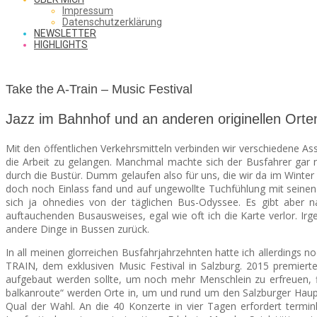
SAW
Impressum
Datenschutzerklärung
NEWSLETTER
HIGHLIGHTS
FROM
Take the A-Train – Music Festival
THE
Jazz im Bahnhof und an anderen originellen Orte
Mit den öffentlichen Verkehrsmitteln verbinden wir verschiedene As
die Arbeit zu gelangen. Manchmal machte sich der Busfahrer gar 
durch die Bustür.
Dumm gelaufen also für uns, die wir da im Winter 
CHEAP
doch noch Einlass fand und auf ungewollte Tuchfühlung mit seinen 
sich ja ohnedies von der täglichen Bus-Odyssee. Es gibt aber
auftauchenden Busausweises, egal wie oft ich die Karte verlor. I
andere Dinge in Bussen zurück.
SEATS
In all meinen glorreichen Busfahrjahrzehnten hatte ich allerdings n
TRAIN, dem exklusiven Music Festival in Salzburg. 2015 premierte 
aufgebaut werden sollte, um noch mehr Menschlein zu erfreuen, fi
balkanroute“ werden Orte in, um und rund um den Salzburger Haup
Qual der Wahl. An die 40 Konzerte in vier Tagen erfordert termin