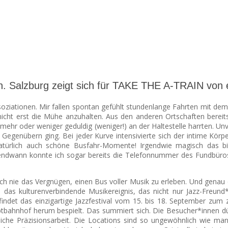
n. Salzburg zeigt sich für TAKE THE A-TRAIN von 
soziationen. Mir fallen spontan gefühlt stundenlange Fahrten mit de
nicht erst die Mühe anzuhalten. Aus den anderen Ortschaften berei
mehr oder weniger geduldig (weniger!) an der Haltestelle harrten. U
Gegenübern ging. Bei jeder Kurve intensivierte sich der intime Kör
 natürlich auch schöne Busfahr-Momente! Irgendwie magisch das 
rgendwann konnte ich sogar bereits die Telefonnummer des Fundbüros
och nie das Vergnügen, einen Bus voller Musik zu erleben. Und genau 
das kulturenverbindende Musikereignis, das nicht nur Jazz-Freund*i
ndet das einzigartige Jazzfestival vom 15. bis 18. September zum 
tbahnhof herum bespielt. Das summiert sich. Die Besucher*innen d
liche Präzisionsarbeit. Die Locations sind so ungewöhnlich wie man