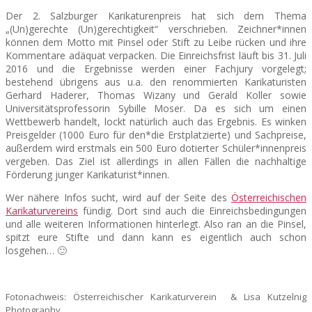
Der 2. Salzburger Karikaturenpreis hat sich dem Thema
„(Un)gerechte (Un)gerechtigkeit“ verschrieben. Zeichner*innen
können dem Motto mit Pinsel oder Stift zu Leibe rücken und ihre
Kommentare adäquat verpacken. Die Einreichsfrist läuft bis 31. Juli
2016 und die Ergebnisse werden einer Fachjury vorgelegt;
bestehend übrigens aus u.a. den renommierten Karikaturisten
Gerhard Haderer, Thomas Wizany und Gerald Koller sowie
Universitätsprofessorin Sybille Moser. Da es sich um einen
Wettbewerb handelt, lockt natürlich auch das Ergebnis. Es winken
Preisgelder (1000 Euro für den*die Erstplatzierte) und Sachpreise,
außerdem wird erstmals ein 500 Euro dotierter Schüler*innenpreis
vergeben. Das Ziel ist allerdings in allen Fällen die nachhaltige
Förderung junger Karikaturist*innen.
Wer nähere Infos sucht, wird auf der Seite des
Österreichischen
Karikaturvereins
fündig. Dort sind auch die Einreichsbedingungen
und alle weiteren Informationen hinterlegt. Also ran an die Pinsel,
spitzt eure Stifte und dann kann es eigentlich auch schon
losgehen… 🙂
Fotonachweis: Österreichischer Karikaturverein & Lisa Kutzelnig
Photography