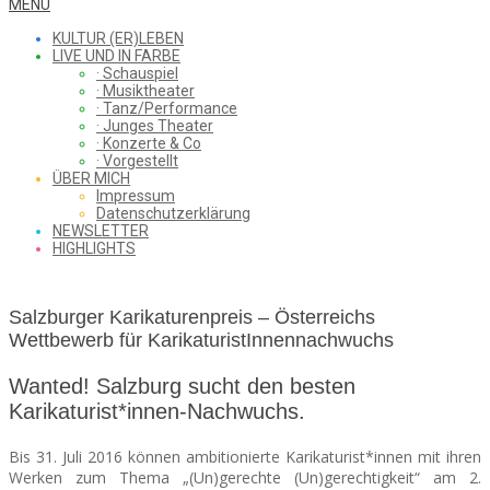
WHAT
Secondary
MENU
Navigation
KULTUR (ER)LEBEN
Menu
LIVE UND IN FARBE
· Schauspiel
I
· Musiktheater
· Tanz/Performance
· Junges Theater
· Konzerte & Co
· Vorgestellt
ÜBER MICH
SAW
Impressum
Datenschutzerklärung
NEWSLETTER
HIGHLIGHTS
FROM
Salzburger Karikaturenpreis – Österreichs
Wettbewerb für KarikaturistInnennachwuchs
THE
Wanted! Salzburg sucht den besten
Karikaturist*innen-Nachwuchs.
CHEAP
Bis 31. Juli 2016 können ambitionierte Karikaturist*innen mit ihren
Werken zum Thema „(Un)gerechte (Un)gerechtigkeit“ am 2.