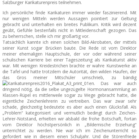
Salzburger Karikaturenpreis teilnehmen.
Ich persönliche finde Karikaturen immer wieder faszinierend. Mit
SEATS
nur wenigen Mitteln werden Aussagen pointiert zur Geltung
gebracht und unterhalten ein breites Publikum. Kritik wird dezent
geübt, Gefühle bestenfalls nicht in Mitleidenschaft gezogen. Das
zu beherrschen, stelle ich mir großartig vor.
Tatsächlich kannte ich einen solchen Bild-Akrobaten, der mittels
seiner Kunst sogar Brücken baute. Die Rede ist vom Direktor
meiner ehemaligen Hauptschule, der vor oder während seiner
schulischen Karriere bei einer Tageszeitung als Karikaturist aktiv
war. Mit wenigen Kreidestrichen brachte er wahre Kunstwerke an
die Tafel und hatte trotzdem die Autorität, den wilden Haufen, der
das Gros meiner Mitschüler umschrieb, zu bändig
en. Das war auch
dringend nötig, da die selbe ungezügelte Hormonansammlung an
Klassen-Rüpel es mittlerweile sogar zu Wege gebracht hatte, die
eigentliche Zeichenlehrerin zu vertreiben. Das war zwar sehr
schade, gleichzeitig bedeutete es aber auch einen Glücksfall. Als
„Problem“ kategorisiert und vermutlich bedingt durch Zeichen-
Lehrer-Notstand, erhielten wir alsbald die frohe Botschaft, fortan
vom Direktor höchstpersönlich in „Bildernische Erziehung“
unterrichtet zu werden. Nie war ich im Zeichenunterricht so
gefordert wie in diesem einen Schuljahr. Und die Störenfriede