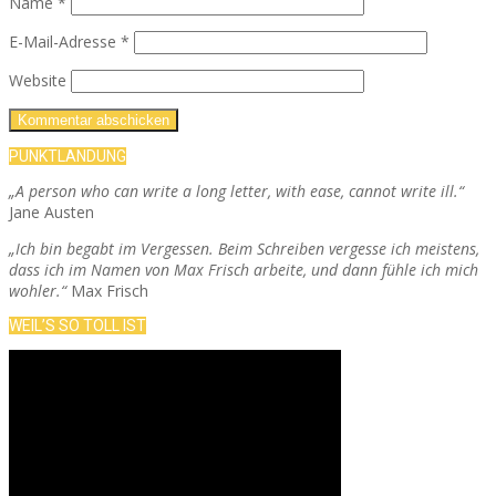
Name
*
E-Mail-Adresse
*
Website
PUNKTLANDUNG
„A person who can write a long letter, with ease, cannot write ill.“
Jane Austen
„Ich bin begabt im Vergessen. Beim Schreiben vergesse ich meistens,
dass ich im Namen von Max Frisch arbeite, und dann fühle ich mich
wohler.“
Max Frisch
WEIL’S SO TOLL IST