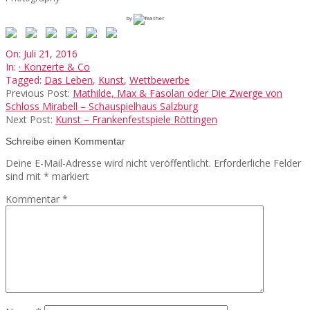
by
2016-
On:
Juli 21, 2016
07-
In:
· Konzerte & Co
21
Tagged:
Das Leben
,
Kunst
,
Wettbewerbe
Previous Post:
Mathilde, Max & Fasolan oder Die Zwerge von
Schloss Mirabell – Schauspielhaus Salzburg
Next Post:
Kunst – Frankenfestspiele Röttingen
Schreibe einen Kommentar
Deine E-Mail-Adresse wird nicht veröffentlicht.
Erforderliche Felder
sind mit
*
markiert
Kommentar
*