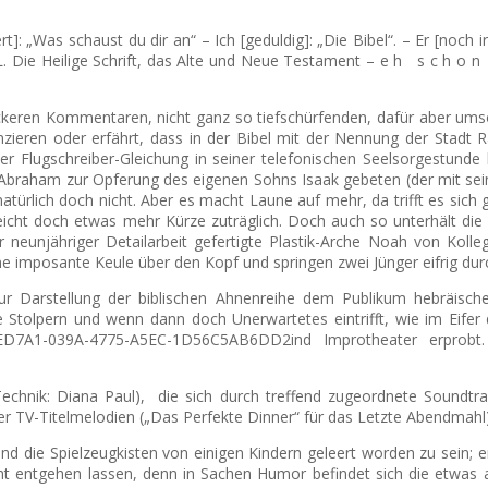
ert]: „Was schaust du dir an“ – Ich [geduldig]: „Die Bibel“. – Er [noch ir
 E L. Die Heilige Schrift, das Alte und Neue Testament – e h s c h o n
 lockeren Kommentaren, nicht ganz so tiefschürfenden, dafür aber 
renzieren oder erfährt, dass in der Bibel mit der Nennung der Stad
r Flugschreiber-Gleichung in seiner telefonischen Seelsorgestunde
Abraham zur Opferung des eigenen Sohns Isaak gebeten (der mit seinen
rlich doch nicht. Aber es macht Laune auf mehr, da trifft es sich g
cht doch etwas mehr Kürze zuträglich. Doch auch so unterhält die I
r neunjähriger Detailarbeit gefertigte Plastik-Arche Noah von Kol
ine imposante Keule über den Kopf und springen zwei Jünger eifrig d
zur Darstellung der biblischen Ahnenreihe dem Publikum hebräi
Stolpern und wenn dann doch Unerwartetes eintrifft, wie im Eifer 
ind Improtheater erprob
echnik: Diana Paul), die sich durch treffend zugeordnete Soundtra
der TV-Titelmelodien („Das Perfekte Dinner“ für das Letzte Abendmahl
d die Spielzeugkisten von einigen Kindern geleert worden zu sein; e
ht entgehen lassen, denn in Sachen Humor befindet sich die etwas an