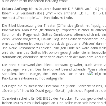
auch einen recht modernen Beiklang erhält.
Exkurs Anfang
: Ich zu X: „Ich schaue mir DIE BIBEL an.“ – X [irriti
Bibel“. – Er [verständnislos]: „???“. – Ich [entnervt]: „D I E B I B
meintest „Tha people“…“ – Pah!
Exkurs Ende.
Die Bibel-Übersetzung der Theater (Off)ensive glänzt mit flapsig
Bibelwissen. Man lernt, gleichnamige Propheten leichter zu diffe
Salomon die Frage nach Gottes Omnipotenz offensichtlich mit eine
Zehn Gebote vorgestellt, Davids Sieg über Goliat demonstriert und 
ernst zu nehmen ist dieses humoresk dargebotene „Wissen“ dann natü
und Neue Testament zu spielen. Nur gen Ende hin wäre dann viellei
wird sich um das Gottes-Mikrophon gebalgt oder die in liebevolle
traumatisiert; obendrein zieht dann auch noch der Kain dem Abel e
Die hohe Geschwindigkeit bleibt konstant gewahrt, auch wenn 
vorgetragen werden. Das funktioniert beeindruckender Weise ohne 
Sandalen, keine Bange, die Drei aus DIE BIBEL s
Publikumsreaktionen ad hoc aufgegriffen.
Gelungen die musikalische Untermalung (Daniel Schröckenfuchs, T
„Schlümpfe“-Intro für David gegen Goliat), geistliches Repertoire o
Obendrein scheint für DIE BIBEL der Perücken-Fundus geplündert un
frohen Mutes zum Bibel-Appell an. Den sollte man sich besser nic