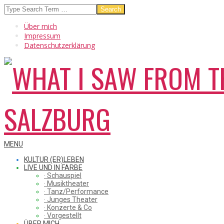
Skip
Search
to
Über mich
content
Impressum
Datenschutzerklärung
WHAT
Secondary
MENU
Navigation
KULTUR (ER)LEBEN
Menu
LIVE UND IN FARBE
· Schauspiel
I
· Musiktheater
· Tanz/Performance
· Junges Theater
· Konzerte & Co
· Vorgestellt
ÜBER MICH