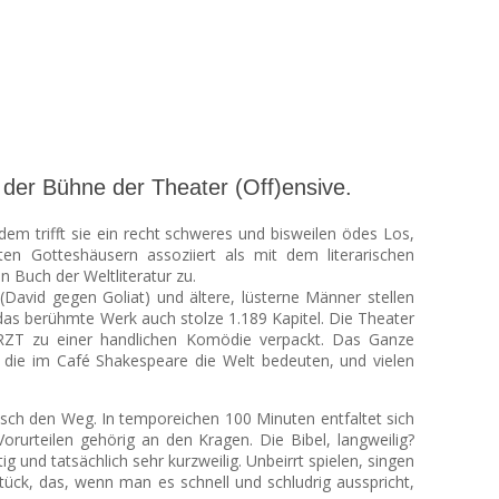
er Bühne der Theater (Off)ensive.
dem trifft sie ein recht schweres und bisweilen ödes Los,
n Gotteshäusern assoziiert als mit dem literarischen
n Buch der Weltliteratur zu.
(David gegen Goliat) und ältere, lüsterne Männer stellen
 das berühmte Werk auch stolze 1.189 Kapitel. Die Theater
ZT zu einer handlichen Komödie verpackt. Das Ganze
n, die im Café Shakespeare die Welt bedeuten, und vielen
isch den Weg. In temporeichen 100 Minuten entfaltet sich
orurteilen gehörig an den Kragen. Die Bibel, langweilig?
nd tatsächlich sehr kurzweilig. Unbeirrt spielen, singen
ück, das, wenn man es schnell und schludrig ausspricht,