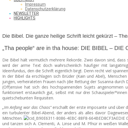
SAW
Impressum
Datenschutzerklärung
NEWSLETTER
HIGHLIGHTS
FROM
Die Bibel. Die ganze heilige Schrift leicht gekürzt – The
THE
„Tha people“ are in tha house: DIE BIBEL – D
Die Bibel hält vermutlich mehrere Rekorde. Zwei davon sind, dass s
wird der arme Text doch wahrscheinlich häufiger mit langatmig
Ideenfundus, den die Schrift eigentlich birgt. Denn recht viel spann
CHEAP
In der Bibel da erschlagen sich Brüder (Kain und Abel), Menschen 
jungen, verheirateten Frauen nach (die Rettung der Susanna durch Da
(Off)ensive hat sich des hochspannenden Sujets angenommen
funktioniert erstaunlich gut, selbst mit nur drei Schauspieler*in
SEATS
quietschebunten Requisiten.
„Im Anfang war das Chaos“
erschallt der erste imposante und über 
ein turbulenter Bibel-Abend, der anders als alles davor Dagewesen
Mitnichten.
DIE G
und tanzen sich A. Clementi, A. Linse und M. Pfnür in weißen Wal