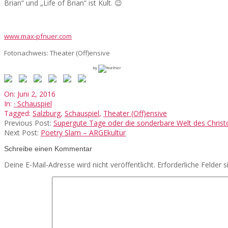
Brian“ und „Life of Brian“ ist Kult. 😉
www.max-pfnuer.com
Fotonachweis: Theater (Off)ensive
by
2016-
On:
Juni 2, 2016
06-
In:
· Schauspiel
02
Tagged:
Salzburg
,
Schauspiel
,
Theater (Off)ensive
Previous Post:
Supergute Tage oder die sonderbare Welt des Chris
Next Post:
Poetry Slam – ARGEkultur
Schreibe einen Kommentar
Deine E-Mail-Adresse wird nicht veröffentlicht.
Erforderliche Felder 