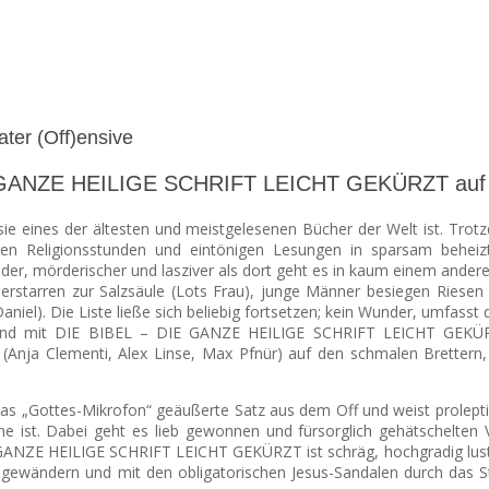
ater (Off)ensive
IE GANZE HEILIGE SCHRIFT LEICHT GEKÜRZT auf d
ie eines der ältesten und meistgelesenen Bücher der Welt ist. Trotz
en Religionsstunden und eintönigen Lesungen in sparsam beheizte
ender, mörderischer und lasziver als dort geht es in kaum einem andere
erstarren zur Salzsäule (Lots Frau), junge Männer besiegen Riesen 
niel). Die Liste ließe sich beliebig fortsetzen; kein Wunder, umfasst
 und mit DIE BIBEL – DIE GANZE HEILIGE SCHRIFT LEICHT GEKÜR
nen (Anja Clementi, Alex Linse, Max Pfnür) auf den schmalen Bretter
das „Gottes-Mikrofon“ geäußerte Satz aus dem Off und weist prolept
e ist. Dabei geht es lieb gewonnen und fürsorglich gehätschelten V
ANZE HEILIGE SCHRIFT LEICHT GEKÜRZT ist schräg, hochgradig lustig u
legewändern und mit den obligatorischen Jesus-Sandalen durch das St