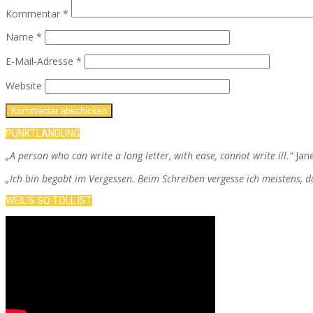
Kommentar
*
Name
*
E-Mail-Adresse
*
Website
PUNKTLANDUNG
„A person who can write a long letter, with ease, cannot write ill.“
Jan
„Ich bin begabt im Vergessen. Beim Schreiben vergesse ich meistens, 
WEIL’S SO TOLL IST