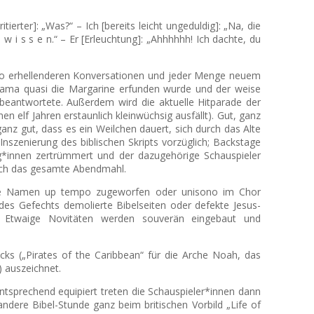
ritierter]: „Was?“ – Ich [bereits leicht ungeduldig]: „Na, die
 w i s s e n.“ – Er [Erleuchtung]: „Ahhhhhh! Ich dachte, du
umso erhellenderen Konversationen und jeder Menge neuem
t Rama quasi die Margarine erfunden wurde und der weise
 beantwortete. Außerdem wird die aktuelle Hitparade der
 elf Jahren erstaunlich kleinwüchsig ausfällt). Gut, ganz
anz gut, dass es ein Weilchen dauert, sich durch das Alte
nszenierung des biblischen Skripts vorzüglich; Backstage
leg*innen zertrümmert und der dazugehörige Schauspieler
urch das gesamte Abendmahl.
sche Namen up tempo zugeworfen oder unisono im Chor
des Gefechts demolierte Bibelseiten oder defekte Jesus-
t. Etwaige Novitäten werden souverän eingebaut und
cks („Pirates of the Caribbean“ für die Arche Noah, das
) auszeichnet.
ntsprechend equipiert treten die Schauspieler*innen dann
dere Bibel-Stunde ganz beim britischen Vorbild „Life of