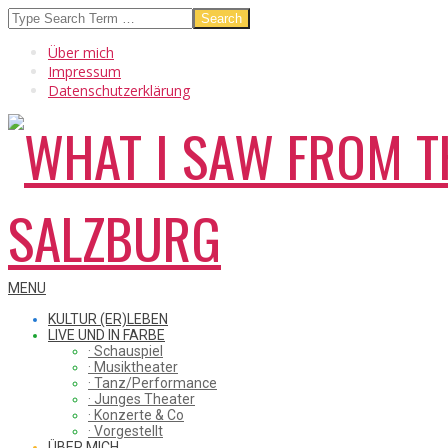
Skip
Search
to
Über mich
content
Impressum
Datenschutzerklärung
WHAT
Secondary
MENU
Navigation
KULTUR (ER)LEBEN
Menu
LIVE UND IN FARBE
· Schauspiel
I
· Musiktheater
· Tanz/Performance
· Junges Theater
· Konzerte & Co
· Vorgestellt
ÜBER MICH