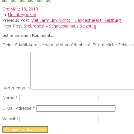
2018-
On:
März 18, 2018
03-
In:
Uncategorized
18
Previous Post:
Viel Lärm um Nichts – Landestheater Salzburg
Next Post:
Srebrenica – Schauspielhaus Salzburg
Schreibe einen Kommentar
Deine E-Mail-Adresse wird nicht veröffentlicht.
Erforderliche Felder 
Kommentar
*
Name
*
E-Mail-Adresse
*
Website