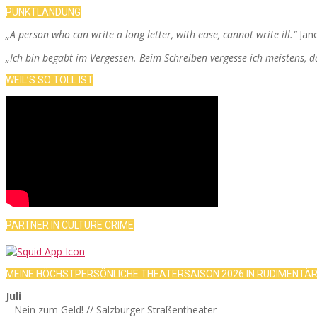
PUNKTLANDUNG
„A person who can write a long letter, with ease, cannot write ill.“
Jan
„Ich bin begabt im Vergessen. Beim Schreiben vergesse ich meistens, 
WEIL’S SO TOLL IST
PARTNER IN CULTURE CRIME
MEINE HÖCHSTPERSÖNLICHE THEATERSAISON 2026 IN RUDIMENTÄ
Juli
– Nein zum Geld! // Salzburger Straßentheater