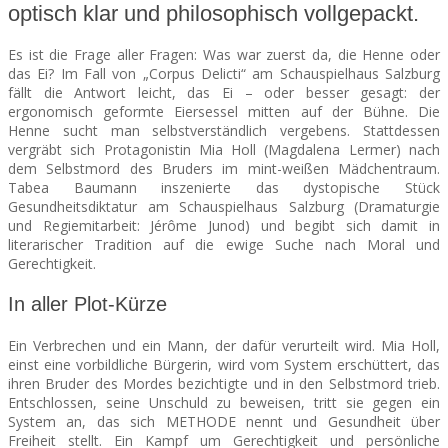
optisch klar und philosophisch vollgepackt.
SEATS
Es ist die Frage aller Fragen: Was war zuerst da, die Henne oder
das Ei? Im Fall von „Corpus Delicti“ am Schauspielhaus Salzburg
fällt die Antwort leicht, das Ei – oder besser gesagt: der
ergonomisch geformte Eiersessel mitten auf der Bühne. Die
Henne sucht man selbstverständlich vergebens. Stattdessen
vergräbt sich Protagonistin Mia Holl (Magdalena Lermer) nach
dem Selbstmord des Bruders im mint-weißen Mädchentraum.
Tabea Baumann inszenierte das dystopische Stück
Gesundheitsdiktatur am Schauspielhaus Salzburg (Dramaturgie
und Regiemitarbeit: Jérôme Junod) und begibt sich damit in
literarischer Tradition auf die ewige Suche nach Moral und
Gerechtigkeit.
In aller Plot-Kürze
Ein Verbrechen und ein Mann, der dafür verurteilt wird. Mia Holl,
einst eine vorbildliche Bürgerin, wird vom System erschüttert, das
ihren Bruder des Mordes bezichtigte und in den Selbstmord trieb.
Entschlossen, seine Unschuld zu beweisen, tritt sie gegen ein
System an, das sich METHODE nennt und Gesundheit über
Freiheit stellt. Ein Kampf um Gerechtigkeit und persönliche