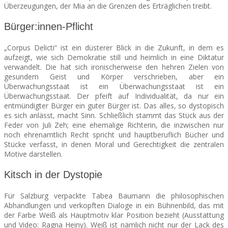
Überzeugungen, der Mia an die Grenzen des Erträglichen treibt.
Bürger:innen-Pflicht
„Corpus Delicti“ ist ein düsterer Blick in die Zukunft, in dem es
aufzeigt, wie sich Demokratie still und heimlich in eine Diktatur
verwandelt. Die hat sich ironischerweise den hehren Zielen von
gesundem Geist und Körper verschrieben, aber ein
Überwachungsstaat ist ein Überwachungsstaat ist ein
Überwachungsstaat. Der pfeift auf Individualität, da nur ein
entmündigter Bürger ein guter Bürger ist. Das alles, so dystopisch
es sich anlässt, macht Sinn. Schließlich stammt das Stück aus der
Feder von Juli Zeh; eine ehemalige Richterin, die inzwischen nur
noch ehrenamtlich Recht spricht und hauptberuflich Bücher und
Stücke verfasst, in denen Moral und Gerechtigkeit die zentralen
Motive darstellen.
Kitsch in der Dystopie
Für Salzburg verpackte Tabea Baumann die philosophischen
Abhandlungen und verkopften Dialoge in ein Bühnenbild, das mit
der Farbe Weiß als Hauptmotiv klar Position bezieht (Ausstattung
und Video: Ragna Heiny). Weiß ist nämlich nicht nur der Lack des