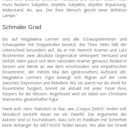
muss flackern. Subjektiv, objektiv. Subjektiv, objektiv. Anpassung,
Widerstand. An, aus. Der freie Mensch gleicht einer defekten
Lampe.“
Schmaler Grad
Bis auf Magdalena Lermer sind alle Schauspielerinnen und
Schauspieler mit Doppelrollen besetzt. Bei Theo Helm fällt der
Unterschied besonders auf, da er mit Heinrich Kramer und Lutz
Rosentreter zwei absolute Gegensätze verkörpert: Verstand und
Gefühl. Helm passt sich dem rationalen Kramer genauso flexibel in
Gesten und Mimik an wie dem emotionalen und empathischen
Rosentreter, der mittels Mia den (gedrosselten) Aufstand übt.
Magdalena Lermers Figur bewegt sich filigran auf der Linie
zwischen Depression und Rebellion. Wo sie zuerst nur als Ventil für
Rosentreter fungiert, brennt sie alsbald mit jeder Faser ihres
Körpers für die Mission. Angefeuert wird sie dabei von Christiane
Warneckes geisterhafter Figur.
Hand aufs Herz: Natürlich ist klar, wie „Corpus Delicti“ enden soll.
Moralisch besteht daran nie ein Zweifel. Die Argumente der
Autorin sind so hochstilisiert, dass sich im Publikum mit Sicherheit
keine Anhänger für METHODE finden lassen. Wo aber bei Orwell