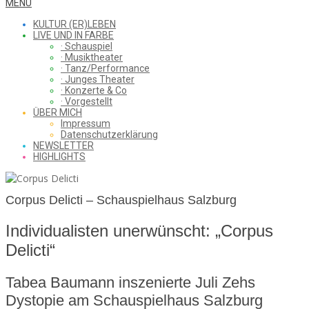
WHAT
Secondary
MENU
Navigation
KULTUR (ER)LEBEN
Menu
LIVE UND IN FARBE
· Schauspiel
I
· Musiktheater
· Tanz/Performance
· Junges Theater
· Konzerte & Co
· Vorgestellt
ÜBER MICH
SAW
Impressum
Datenschutzerklärung
NEWSLETTER
HIGHLIGHTS
FROM
Corpus Delicti – Schauspielhaus Salzburg
Individualisten unerwünscht: „Corpus
THE
Delicti“
Tabea Baumann inszenierte Juli Zehs
CHEAP
Dystopie am Schauspielhaus Salzburg