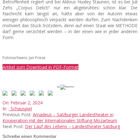
Betroffenheit regiert und bei Aldous Huxley Staunen, ist es bei Juli
Zehs „Corpus Delicti“ nur ein abgebrühtes: schon klar. Die
Nachricht kam längst an, hätte aber von der Autorin etwas
weniger philosophisch verpackt werden dürfen. Zum Nachdenken
motiviert das Stück trotzdem, denn auf einen Staat wie METHODE
darf gerne verzichtet werden – in der einen wie in jeder anderen
Form.
Fotonachweis: Jan Friese
Artikel zum Download in PDF-Format
by
2024-
On:
Februar 2, 2024
02-
In:
· Schauspiel
02
Previous Post:
Amadeus – Salzburger Landestheater in
Kooperation mit der Internationalen Stiftung Mozarteum
Next Post:
Der Lauf des Lebens – Landestheater Salzburg
Schreibe einen Kommentar