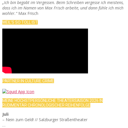
„Ich bin begabt im Vergessen. Beim Schreiben vergesse ich meistens,
dass ich im Namen von Max Frisch arbeite, und dann fühle ich mich
wohler.“
Max Frisch
WEIL’S SO TOLL IST
PARTNER IN CULTURE CRIME
MEINE HÖCHSTPERSÖNLICHE THEATERSAISON 2026 IN
RUDIMENTÄR CHRONOLOGISCHER REIHENFOLGE
Juli
– Nein zum Geld! // Salzburger Straßentheater
…