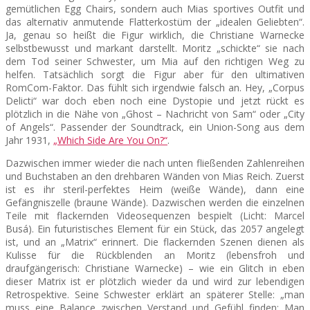
gemütlichen Egg Chairs, sondern auch Mias sportives Outfit und
das alternativ anmutende Flatterkostüm der „idealen Geliebten“.
Ja, genau so heißt die Figur wirklich, die Christiane Warnecke
selbstbewusst und markant darstellt. Moritz „schickte“ sie nach
dem Tod seiner Schwester, um Mia auf den richtigen Weg zu
helfen. Tatsächlich sorgt die Figur aber für den ultimativen
RomCom-Faktor. Das fühlt sich irgendwie falsch an. Hey, „Corpus
Delicti“ war doch eben noch eine Dystopie und jetzt rückt es
plötzlich in die Nähe von „Ghost – Nachricht von Sam“ oder „City
of Angels“. Passender der Soundtrack, ein Union-Song aus dem
Jahr 1931,
„Which Side Are You On?“
.
Dazwischen immer wieder die nach unten fließenden Zahlenreihen
und Buchstaben an den drehbaren Wänden von Mias Reich. Zuerst
ist es ihr steril-perfektes Heim (weiße Wände), dann eine
Gefängniszelle (braune Wände). Dazwischen werden die einzelnen
Teile mit flackernden Videosequenzen bespielt (Licht: Marcel
Busá). Ein futuristisches Element für ein Stück, das 2057 angelegt
ist, und an „Matrix“ erinnert. Die flackernden Szenen dienen als
Kulisse für die Rückblenden an Moritz (lebensfroh und
draufgängerisch: Christiane Warnecke) – wie ein Glitch in eben
dieser Matrix ist er plötzlich wieder da und wird zur lebendigen
Retrospektive. Seine Schwester erklärt an späterer Stelle: „man
muss eine Balance zwischen Verstand und Gefühl finden: Man