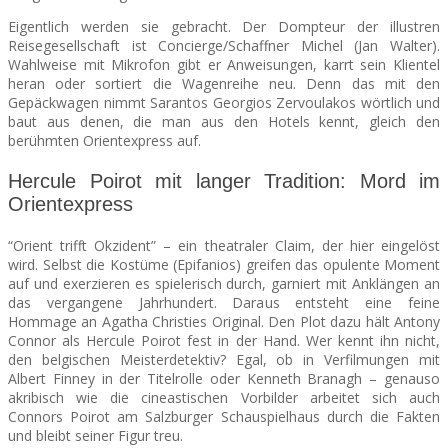
Eigentlich werden sie gebracht. Der Dompteur der illustren
Reisegesellschaft ist Concierge/Schaffner Michel (Jan Walter).
Wahlweise mit Mikrofon gibt er Anweisungen, karrt sein Klientel
heran oder sortiert die Wagenreihe neu. Denn das mit den
Gepäckwagen nimmt Sarantos Georgios Zervoulakos wörtlich und
baut aus denen, die man aus den Hotels kennt, gleich den
berühmten Orientexpress auf.
Hercule Poirot mit langer Tradition: Mord im
Orientexpress
“Orient trifft Okzident” – ein theatraler Claim, der hier eingelöst
wird. Selbst die Kostüme (Epifanios) greifen das opulente Moment
auf und exerzieren es spielerisch durch, garniert mit Anklängen an
das vergangene Jahrhundert. Daraus entsteht eine feine
Hommage an Agatha Christies Original. Den Plot dazu hält Antony
Connor als Hercule Poirot fest in der Hand. Wer kennt ihn nicht,
den belgischen Meisterdetektiv? Egal, ob in Verfilmungen mit
Albert Finney in der Titelrolle oder Kenneth Branagh – genauso
akribisch wie die cineastischen Vorbilder arbeitet sich auch
Connors Poirot am Salzburger Schauspielhaus durch die Fakten
und bleibt seiner Figur treu.