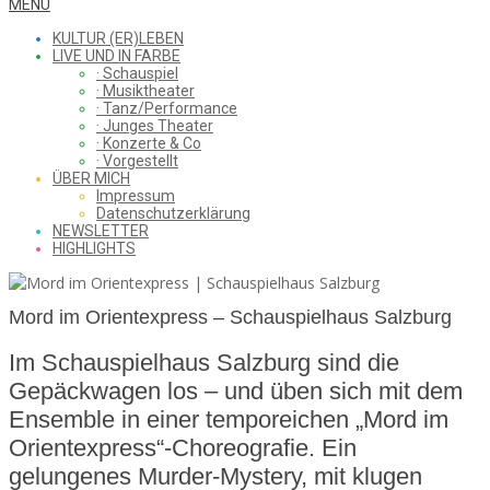
WHAT
Secondary
MENU
Navigation
KULTUR (ER)LEBEN
Menu
LIVE UND IN FARBE
· Schauspiel
I
· Musiktheater
· Tanz/Performance
· Junges Theater
· Konzerte & Co
· Vorgestellt
ÜBER MICH
SAW
Impressum
Datenschutzerklärung
NEWSLETTER
HIGHLIGHTS
FROM
Mord im Orientexpress – Schauspielhaus Salzburg
Im Schauspielhaus Salzburg sind die
THE
Gepäckwagen los – und üben sich mit dem
Ensemble in einer temporeichen „Mord im
Orientexpress“-Choreografie. Ein
CHEAP
gelungenes Murder-Mystery, mit klugen