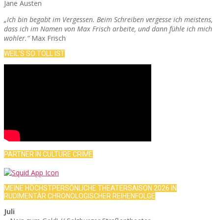
Jane Austen
„Ich bin begabt im Vergessen. Beim Schreiben vergesse ich meistens,
dass ich im Namen von Max Frisch arbeite, und dann fühle ich mich
wohler.“
Max Frisch
WEIL’S SO TOLL IST
PARTNER IN CULTURE CRIME
MEINE HÖCHSTPERSÖNLICHE THEATERSAISON 2026 IN
RUDIMENTÄR CHRONOLOGISCHER REIHENFOLGE
Juli