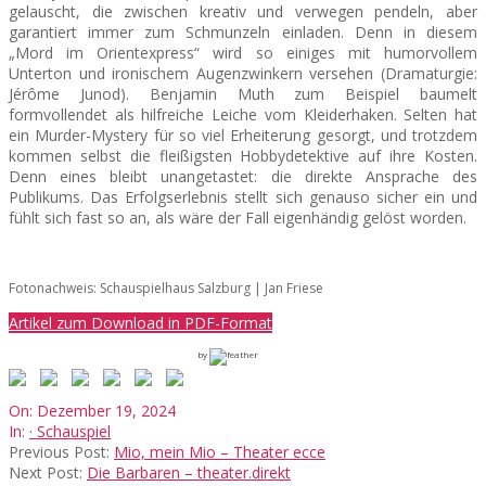
gelauscht, die zwischen kreativ und verwegen pendeln, aber
garantiert immer zum Schmunzeln einladen. Denn in diesem
„Mord im Orientexpress“ wird so einiges mit humorvollem
Unterton und ironischem Augenzwinkern versehen (Dramaturgie:
Jérôme Junod).
Benjamin Muth zum Beispiel baumelt
formvollendet als hilfreiche Leiche vom Kleiderhaken.
Selten hat
ein Murder-Mystery für so viel Erheiterung gesorgt, und trotzdem
kommen selbst die fleißigsten Hobbydetektive auf ihre Kosten.
Denn eines bleibt unangetastet: die direkte Ansprache des
Publikums. Das Erfolgserlebnis stellt sich genauso sicher ein und
fühlt sich fast so an, als wäre der Fall eigenhändig gelöst worden.
Fotonachweis: Schauspielhaus Salzburg | Jan Friese
Artikel zum Download in PDF-Format
by
2024-
On:
Dezember 19, 2024
12-
In:
· Schauspiel
19
Previous Post:
Mio, mein Mio – Theater ecce
Next Post:
Die Barbaren – theater.direkt