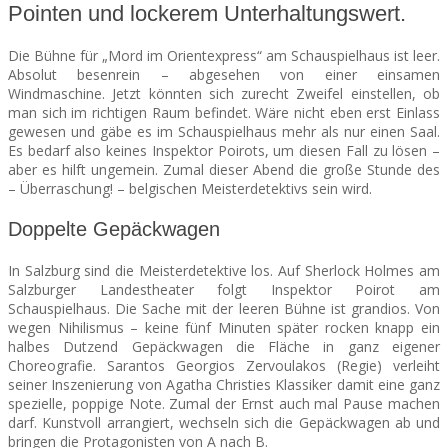
Pointen und lockerem Unterhaltungswert.
SEATS
Die Bühne für „Mord im Orientexpress“ am Schauspielhaus ist leer.
Absolut besenrein – abgesehen von einer einsamen
Windmaschine. Jetzt könnten sich zurecht Zweifel einstellen, ob
man sich im richtigen Raum befindet. Wäre nicht eben erst Einlass
gewesen und gäbe es im Schauspielhaus mehr als nur einen Saal.
Es bedarf also keines Inspektor Poirots, um diesen Fall zu lösen –
aber es hilft ungemein. Zumal dieser Abend die große Stunde des
– Überraschung! – belgischen Meisterdetektivs sein wird.
Doppelte Gepäckwagen
In Salzburg sind die Meisterdetektive los. Auf Sherlock Holmes am
Salzburger Landestheater folgt Inspektor Poirot am
Schauspielhaus. Die Sache mit der leeren Bühne ist grandios. Von
wegen Nihilismus – keine fünf Minuten später rocken knapp ein
halbes Dutzend Gepäckwagen die Fläche in ganz eigener
Choreografie. Sarantos Georgios Zervoulakos (Regie) verleiht
seiner Inszenierung von Agatha Christies Klassiker damit eine ganz
spezielle, poppige Note. Zumal der Ernst auch mal Pause machen
darf. Kunstvoll arrangiert, wechseln sich die Gepäckwagen ab und
bringen die Protagonisten von A nach B.