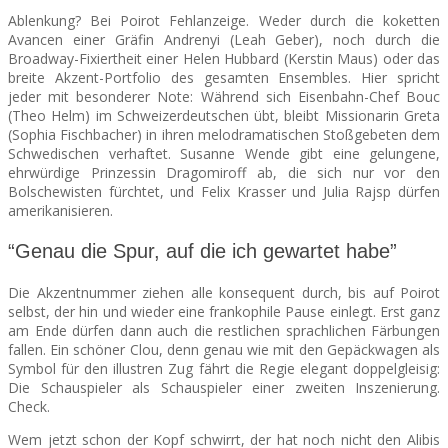
Ablenkung? Bei Poirot Fehlanzeige. Weder durch die koketten
Avancen einer Gräfin Andrenyi (Leah Geber), noch durch die
Broadway-Fixiertheit einer Helen Hubbard (Kerstin Maus) oder das
breite Akzent-Portfolio des gesamten Ensembles. Hier spricht
jeder mit besonderer Note: Während sich Eisenbahn-Chef Bouc
(Theo Helm) im Schweizerdeutschen übt, bleibt Missionarin Greta
(Sophia Fischbacher) in ihren melodramatischen Stoßgebeten dem
Schwedischen verhaftet. Susanne Wende gibt eine gelungene,
ehrwürdige Prinzessin Dragomiroff ab, die sich nur vor den
Bolschewisten fürchtet, und Felix Krasser und Julia Rajsp dürfen
amerikanisieren.
“Genau die Spur, auf die ich gewartet habe”
Die Akzentnummer ziehen alle konsequent durch, bis auf Poirot
selbst, der hin und wieder eine frankophile Pause einlegt. Erst ganz
am Ende dürfen dann auch die restlichen sprachlichen Färbungen
fallen. Ein schöner Clou, denn genau wie mit den Gepäckwagen als
Symbol für den illustren Zug fährt die Regie elegant doppelgleisig:
Die Schauspieler als Schauspieler einer zweiten Inszenierung.
Check.
Wem jetzt schon der Kopf schwirrt, der hat noch nicht den Alibis