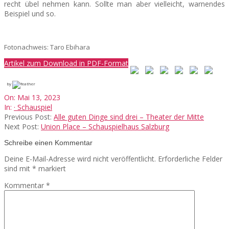
recht übel nehmen kann. Sollte man aber vielleicht, warnendes
Beispiel und so.
Fotonachweis: Taro Ebihara
Artikel zum Download in PDF-Format
by
2023-
On:
Mai 13, 2023
05-
In:
· Schauspiel
13
Previous Post:
Alle guten Dinge sind drei – Theater der Mitte
Next Post:
Union Place – Schauspielhaus Salzburg
Schreibe einen Kommentar
Deine E-Mail-Adresse wird nicht veröffentlicht.
Erforderliche Felder
sind mit
*
markiert
Kommentar
*