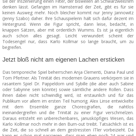
sie der Inszenierung einen Filter, der bisweilen an Schwarzweißfilm
denken lässt. Gefangen im Hamsterrad der Zeit, gibt es für sie
keinen Ausweg mehr. Noch bleicher kommt nur Jenny Jannowitz
(Jenny Szabo) daher. Ihre Schauspielerin hält sich dafür dezent im
Hintergrund. Wenn die Figur spricht, dann leise, bedacht, in
knappen Sätzen, aber mit ordentlich Wumms. Es ist ja eigentlich
auch schon alles gesagt. Leicht verwundert scheint der
Todesengel nur, dass Karlo Kollmar so lange braucht, um zu
begreifen.
Jetzt bloß nicht am eigenen Lachen ersticken
Das temporeiche Spiel beherrschen Anja Clementi, Diana Paul und
Tom Pfertner. Als Trinität des modernen Grauens verkörpern sie in
rasantem Spiel Dr. Pappeldorn und Sybille (die aber auch Sabine
oder Sabynne sein könnte) sowie sämtliche andere Rollen. Dass
ihnen dabei nicht schwindlig wird, ist erstaunlich und für das
Publikum vor allem im ersten Teil humorig. Alex Linse entwickelte
mit dem Ensemble ganze Choreografien, die nahtlos
ineinandergreifen und die Trinität zu einer Figur verschmelzen.
Daraus entsteht ein unberechenbares, janusköpfiges Wesen, das
Karlo Kollmar noch mehr in den Burn-out treibt. Tatsächlich ist es
die Zeit, die so schnell an dem gestressten ITler vorbeizieht. Da
kann es schon mal passieren, dass man eben noch 24 war und