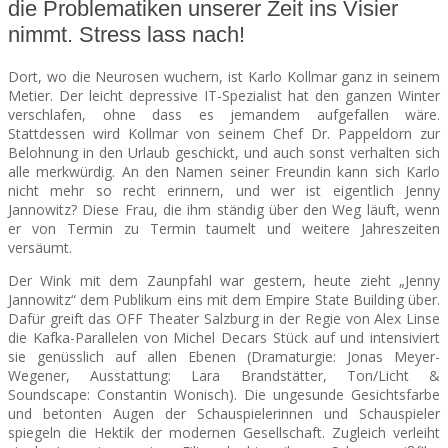
die Problematiken unserer Zeit ins Visier
nimmt. Stress lass nach!
SEATS
Dort, wo die Neurosen wuchern, ist Karlo Kollmar ganz in seinem
Metier. Der leicht depressive IT-Spezialist hat den ganzen Winter
verschlafen, ohne dass es jemandem aufgefallen wäre.
Stattdessen wird Kollmar von seinem Chef Dr. Pappeldorn zur
Belohnung in den Urlaub geschickt, und auch sonst verhalten sich
alle merkwürdig. An den Namen seiner Freundin kann sich Karlo
nicht mehr so recht erinnern, und wer ist eigentlich Jenny
Jannowitz? Diese Frau, die ihm ständig über den Weg läuft, wenn
er von Termin zu Termin taumelt und weitere Jahreszeiten
versäumt.
Der Wink mit dem Zaunpfahl war gestern, heute zieht „Jenny
Jannowitz“ dem Publikum eins mit dem Empire State Building über.
Dafür greift das OFF Theater Salzburg in der Regie von Alex Linse
die Kafka-Parallelen von Michel Decars Stück auf und intensiviert
sie genüsslich auf allen Ebenen (Dramaturgie: Jonas Meyer-
Wegener, Ausstattung: Lara Brandstätter, Ton/Licht &
Soundscape: Constantin Wonisch). Die ungesunde Gesichtsfarbe
und betonten Augen der Schauspielerinnen und Schauspieler
spiegeln die Hektik der modernen Gesellschaft. Zugleich verleiht