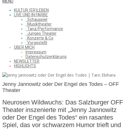
WHAT
Secondary
MENU
Navigation
KULTUR (ER)LEBEN
Menu
LIVE UND IN FARBE
· Schauspiel
I
· Musiktheater
· Tanz/Performance
· Junges Theater
· Konzerte & Co
· Vorgestellt
ÜBER MICH
SAW
Impressum
Datenschutzerklärung
NEWSLETTER
HIGHLIGHTS
FROM
Jenny Jannowitz oder Der Engel des Todes – OFF
Theater
THE
Neurosen Wildwuchs: Das Salzburger OFF
Theater inszenierte mit „Jenny Jannowitz
oder Der Engel des Todes“ ein rasantes
CHEAP
Spiel, das vor schwarzem Humor trieft und