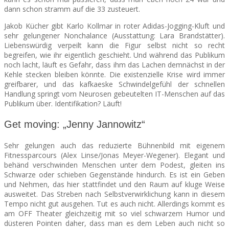
dann schon stramm auf die 33 zusteuert.
Jakob Kücher gibt Karlo Kollmar in roter Adidas-Jogging-Kluft und
sehr gelungener Nonchalance (Ausstattung: Lara Brandstätter).
Liebenswürdig verpeilt kann die Figur selbst nicht so recht
begreifen, wie ihr eigentlich geschieht. Und während das Publikum
noch lacht, läuft es Gefahr, dass ihm das Lachen demnächst in der
Kehle stecken bleiben könnte. Die existenzielle Krise wird immer
greifbarer, und das kafkaeske Schwindelgefühl der schnellen
Handlung springt vom Neurosen gebeutelten IT-Menschen auf das
Publikum über. Identifikation? Läuft!
Get moving: „Jenny Jannowitz“
Sehr gelungen auch das reduzierte Bühnenbild mit eigenem
Fitnessparcours (Alex Linse/Jonas Meyer-Wegener). Elegant und
behänd verschwinden Menschen unter dem Podest, gleiten ins
Schwarze oder schieben Gegenstände hindurch. Es ist ein Geben
und Nehmen, das hier stattfindet und den Raum auf kluge Weise
ausweitet. Das Streben nach Selbstverwirklichung kann in diesem
Tempo nicht gut ausgehen. Tut es auch nicht. Allerdings kommt es
am OFF Theater gleichzeitig mit so viel schwarzem Humor und
düsteren Pointen daher, dass man es dem Leben auch nicht so