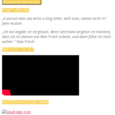
PUNKTLANDUNG
„A person who can write a long letter, with ease, cannot write ill.“
Jane Austen
„Ich bin begabt im Vergessen. Beim Schreiben vergesse ich meistens,
dass ich im Namen von Max Frisch arbeite, und dann fühle ich mich
wohler.“
Max Frisch
WEIL’S SO TOLL IST
PARTNER IN CULTURE CRIME