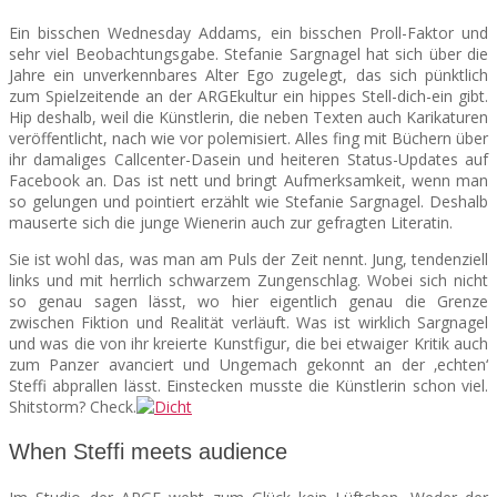
Ein bisschen Wednesday Addams, ein bisschen Proll-Faktor und
SEATS
sehr viel Beobachtungsgabe. Stefanie Sargnagel hat sich über die
Jahre ein unverkennbares Alter Ego zugelegt, das sich pünktlich
zum Spielzeitende an der ARGEkultur ein hippes Stell-dich-ein gibt.
Hip deshalb, weil die Künstlerin, die neben Texten auch Karikaturen
veröffentlicht, nach wie vor polemisiert. Alles fing mit Büchern über
ihr damaliges Callcenter-Dasein und heiteren Status-Updates auf
Facebook an. Das ist nett und bringt Aufmerksamkeit, wenn man
so gelungen und pointiert erzählt wie Stefanie Sargnagel. Deshalb
mauserte sich die junge Wienerin auch zur gefragten Literatin.
Sie ist wohl das, was man am Puls der Zeit nennt. Jung, tendenziell
links und mit herrlich schwarzem Zungenschlag. Wobei sich nicht
so genau sagen lässt, wo hier eigentlich genau die Grenze
zwischen Fiktion und Realität verläuft. Was ist wirklich Sargnagel
und was die von ihr kreierte Kunstfigur, die bei etwaiger Kritik auch
zum Panzer avanciert und Ungemach gekonnt an der ‚echten‘
Steffi abprallen lässt. Einstecken musste die Künstlerin schon viel.
Shitstorm? Check.
When Steffi meets audience