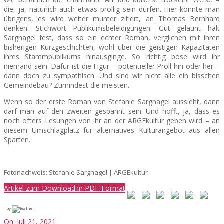
die, ja, natürlich auch etwas prollig sein dürfen. Hier könnte man
übrigens, es wird weiter munter zitiert, an Thomas Bernhard
denken. Stichwort Publikumsbeleidigungen. Gut gelaunt hält
Sargnagel fest, dass so ein echter Roman, verglichen mit ihren
bisherigen Kurzgeschichten, wohl über die geistigen Kapazitäten
ihres Stammpublikums hinausginge. So richtig böse wird ihr
niemand sein. Dafür ist die Figur – potentieller Proll hin oder her –
dann doch zu sympathisch. Und sind wir nicht alle ein bisschen
Gemeindebau? Zumindest die meisten.
Wenn so der erste Roman von Stefanie Sargnagel aussieht, dann
darf man auf den zweiten gespannt sein. Und hofft, ja, dass es
noch öfters Lesungen von ihr an der ARGEkultur geben wird – an
diesem Umschlagplatz für alternatives Kulturangebot aus allen
Sparten.
Fotonachweis: Stefanie Sargnagel | ARGEkultur
Artikel zum Download in PDF-Format
by
2021-
On:
Juli 21, 2021