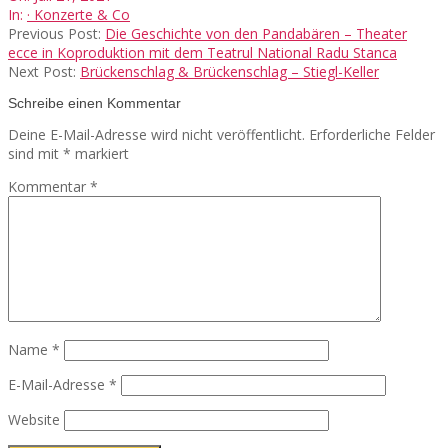
07-
In:
· Konzerte & Co
21
Previous Post:
Die Geschichte von den Pandabären – Theater
ecce in Koproduktion mit dem Teatrul National Radu Stanca
Next Post:
Brückenschlag & Brückenschlag – Stiegl-Keller
Schreibe einen Kommentar
Deine E-Mail-Adresse wird nicht veröffentlicht.
Erforderliche Felder
sind mit
*
markiert
Kommentar
*
Name
*
E-Mail-Adresse
*
Website