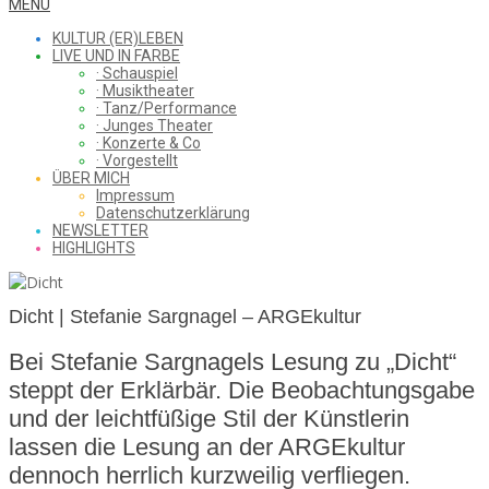
WHAT
Secondary
MENU
Navigation
KULTUR (ER)LEBEN
Menu
LIVE UND IN FARBE
· Schauspiel
I
· Musiktheater
· Tanz/Performance
· Junges Theater
· Konzerte & Co
· Vorgestellt
ÜBER MICH
SAW
Impressum
Datenschutzerklärung
NEWSLETTER
HIGHLIGHTS
FROM
Dicht | Stefanie Sargnagel – ARGEkultur
Bei Stefanie Sargnagels Lesung zu „Dicht“
THE
steppt der Erklärbär. Die Beobachtungsgabe
und der leichtfüßige Stil der Künstlerin
lassen die Lesung an der ARGEkultur
CHEAP
dennoch herrlich kurzweilig verfliegen.