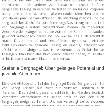
Im Studio der ARGE weht zum Glück kein Lüftchen. Weder der
stürmischen noch anderer Art. Tatsächlich scheint Stefanie
Sargnagels Lesung zu vereinen. Vertreten ist ein buntes Potpourri
aus jungen coolen Menschen, älteren coolen Menschen und hie
und da ein paar Germanist*innen. Die Mischung macht’s und die
sorgt auch bei „Dicht“ für gute Stimmung. Das ist zugleich der Titel
von Sargnagels erstem tatsächlichem Roman. Zu markanten
Georg Kreisler Klängen betritt die Autorin die Bühne und plaudert
gewohnt authentisch darauf los. So wie sie das auch schriftlich
macht. Das kommt an und diese fröhliche dystopische Attitüde
zieht sich durch die gesamte Lesung, die einen Querschnitt von
„Dicht“ bietet. Übrigens, das ist wiederum das Praktische an
Lesungen. Man kann das Buch davor gelesen haben, muss aber
nicht. Danach ist man schlauer – so oder so.
Stefanie Sargnagel: Über geistiges Potential und
juvenile Abenteuer
Kleid und Attitüde sind Teil des Sargnagel-Deals. Die greift den Stil
von Georg Kreisler auf; nicht nur akustisch, sondern auch
literarisch. Das scheint passend, schließlich ist Kreislers ironisch
verpackter Weltschmerz mit seiner Kritik an der Zeit auch
Sargnagels ureigenes Terrain. Und das verteidigt sie so eloquent
wie beharrlich auf charmante Art und äußerst trockene Weise –