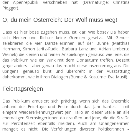
der Alpenrepublik verschrieben hat (Dramaturgie: Christina
Piegger).
O, du mein Österreich: Der Wolf muss weg!
Dass es hier böse zugehen muss, ist klar. Wie böse? Da haben
sich Henker und Richter keine Grenzen gesetzt. Mit Genuss
zelebrieren die vier Darsteller:innen auf der Bühne (Matthias
Hermann, Simon Jaritz-Rudle, Barbara Lanz und Adrian Umberto
Weinek) die kleinen und feinen Anspielungen genauso wie jene, die
das Publikum wie ein Wink mit dem Donauturm treffen. Dezent
ginge anders – aber genau das macht diese Inszenierung aus. Die
übrigens genauso bunt und überdreht in der Ausstattung
daherkommt wie in ihren Dialogen (Bühne & Kostüme: Eva Musil).
Feiertagsreigen
Das Publikum amüsiert sich prächtig, wenn sich das Ensemble
anhand der Feiertage und Feste durch das Jahr hantelt – mit
einigem Wiedererkennungswert (ein Hallo an dieser Stelle an alle
ehemaligen Sternsinger:innen da draußen und jene, die die Straße
zur Perchtenzeit ebenfalls meiden). Auch am Unangenehmen
mangelt es nicht: Die Verfehlungen diverser Politiker:innen –