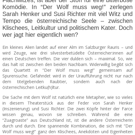
Flachwitzes, ist aber der Stoff für eine bitterböse
Komödie. In “Der Wolf muss weg!” zerlegen
Sarah Henker und Susi Richter mit viel Witz und
SEATS
Tempo die österreichische Seele – zwischen
Klischees, Leitkultur und politischem Kater. Doch
wer jagt hier eigentlich wen?
Ein kleines Alien landet auf einer Alm im Salzburger Rauris – und
wird Zeuge, wie drei silvesterbetüdelte Österreicher:innen auf
einen Deutschen treffen. Die vier dulden sich – maximal. So, wie
das halt ist zwischen den beiden Nachbarn. Widerwillig begibt sich
das Quartett in “Der Wolf muss weg!” gemeinsam auf
Spurensuche. Gefahndet wird in der Uraufführung nicht nur nach
dem titelgebenden Raubtier, sondern auch nach der
österreichischen Leitku(h)ltur.
Die Sache mit dem Wolf ist natürlich eine Metapher, wie so vieles
in diesem Theaterstück aus der Feder von Sarah Henker
(Inszenierung) und Susi Richter. Die zwei Köpfe hinter der Farce
wissen genau, wovon sie schreiben. Während die eine
“Zuagroaste” aus Deutschland ist, ist die andere Österreicherin
durch und durch. Eine spannende Kombination, die sich mit “Der
Wolf muss weg!” ganz den Klischees, Anekdoten und Eigenheiten