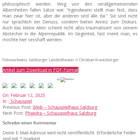
philosophisch werden. Weg von den verallgemeinernden
Albernheiten fallen Sätze wie: “Irgendwann stellt man fest, dass
man zwar ‘hier’ ist, aber die anderen sind alle ‘da’.” Sie sind nicht
nur sprachlich ein Genuss, sondern bieten Anreiz zum Diskurs.
Auch das kleine Alien scheint nicht allzu traumatisiert von seinem
Abstecher in die Alpenrepublik. Im Gegenteil, fast meint man, es
möchte hier sesshaft werden.
Fotonachweis: Salzburger Landestheater // Christian Krautzberger
Artikel zum Download in PDF-Format
by
2025-
On:
Februar 12, 2025
02-
In:
· Schauspiel
12
Previous Post:
Bleib – Schauspielhaus Salzburg
Next Post:
Phaedra – Schauspielhaus Salzburg
Schreibe einen Kommentar
Deine E-Mail-Adresse wird nicht veröffentlicht.
Erforderliche Felder
sind mit
*
markiert