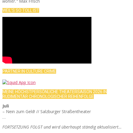
wohler.“
Max Frisch
WEIL’S SO TOLL IST
PARTNER IN CULTURE CRIME
MEINE HÖCHSTPERSÖNLICHE THEATERSAISON 2026 IN
RUDIMENTÄR CHRONOLOGISCHER REIHENFOLGE
Juli
– Nein zum Geld! // Salzburger Straßentheater
…
FORTSETZUNG FOLGT und wird überhaupt ständig aktualisiert…