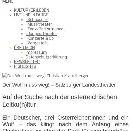
WHAT
Secondary
MENU
Navigation
KULTUR (ER)LEBEN
Menu
LIVE UND IN FARBE
· Schauspiel
I
· Musiktheater
· Tanz/Performance
· Junges Theater
· Konzerte & Co
· Vorgestellt
ÜBER MICH
SAW
Impressum
Datenschutzerklärung
NEWSLETTER
HIGHLIGHTS
FROM
Der Wolf muss weg! – Salzburger Landestheater
Auf der Suche nach der österreichischen
THE
Leitku(h)ltur
Ein Deutscher, drei Österreicher:innen und ein
CHEAP
Wolf – das klingt nach dem Anfang eines