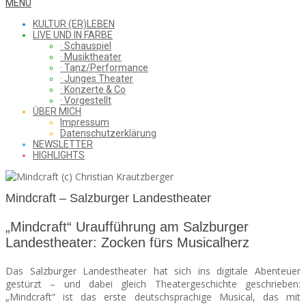
WHAT
Secondary
MENU
Navigation
KULTUR (ER)LEBEN
Menu
LIVE UND IN FARBE
· Schauspiel
I
· Musiktheater
· Tanz/Performance
· Junges Theater
· Konzerte & Co
· Vorgestellt
ÜBER MICH
SAW
Impressum
Datenschutzerklärung
NEWSLETTER
HIGHLIGHTS
FROM
Mindcraft – Salzburger Landestheater
THE
„Mindcraft“ Uraufführung am Salzburger
Landestheater: Zocken fürs Musicalherz
Das Salzburger Landestheater hat sich ins digitale Abenteuer
CHEAP
gestürzt – und dabei gleich Theatergeschichte geschrieben:
„Mindcraft“ ist das erste deutschsprachige Musical, das mit