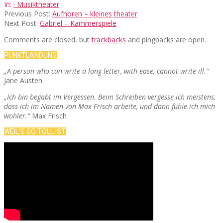
05-
In:
· Musiktheater
19
Previous Post:
Aufhören – kleines theater
Next Post:
Gabriel – Kammerspiele
Comments are closed, but
trackbacks
and pingbacks are open.
PUNKTLANDUNG
„A person who can write a long letter, with ease, cannot write ill.“
Jane Austen
„Ich bin begabt im Vergessen. Beim Schreiben vergesse ich meistens,
dass ich im Namen von Max Frisch arbeite, und dann fühle ich mich
wohler.“
Max Frisch
WEIL’S SO TOLL IST