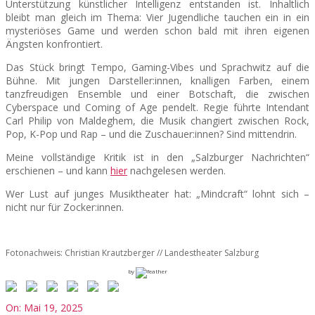
Unterstützung künstlicher Intelligenz entstanden ist. Inhaltlich
bleibt man gleich im Thema: Vier Jugendliche tauchen ein in ein
mysteriöses Game und werden schon bald mit ihren eigenen
SEATS
Ängsten konfrontiert.
Das Stück bringt Tempo, Gaming-Vibes und Sprachwitz auf die
Bühne. Mit jungen Darsteller:innen, knalligen Farben, einem
tanzfreudigen Ensemble und einer Botschaft, die zwischen
Cyberspace und Coming of Age pendelt. Regie führte Intendant
Carl Philip von Maldeghem, die Musik changiert zwischen Rock,
Pop, K-Pop und Rap – und die Zuschauer:innen? Sind mittendrin.
Meine vollständige Kritik ist in den „Salzburger Nachrichten“
erschienen – und kann
hier
nachgelesen werden.
Wer Lust auf junges Musiktheater hat: „Mindcraft“ lohnt sich –
nicht nur für Zocker:innen.
Fotonachweis: Christian Krautzberger // Landestheater Salzburg
by
2025-
On:
Mai 19, 2025