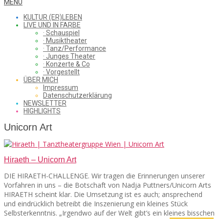
WHAT
Secondary
MENU
Navigation
KULTUR (ER)LEBEN
Menu
LIVE UND IN FARBE
· Schauspiel
I
· Musiktheater
· Tanz/Performance
· Junges Theater
· Konzerte & Co
· Vorgestellt
ÜBER MICH
SAW
Impressum
Datenschutzerklärung
NEWSLETTER
HIGHLIGHTS
FROM
Unicorn Art
Hiraeth – Unicorn Art
THE
DIE HIRAETH-CHALLENGE. Wir tragen die Erinnerungen unserer
Vorfahren in uns – die Botschaft von Nadja Puttners/Unicorn Arts
HIRAETH scheint klar. Die Umsetzung ist es auch; ansprechend
CHEAP
und eindrücklich betreibt die Inszenierung ein kleines Stück
Selbsterkenntnis. „Irgendwo auf der Welt gibt’s ein kleines bisschen