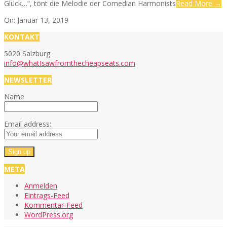
Glück…“, tönt die Melodie der Comedian Harmonists
Read More →
2019-
On:
Januar 13, 2019
SEATS
01-
KONTAKT
13
5020 Salzburg
info@whatIsawfromthecheapseats.com
NEWSLETTER
Name
Email address:
META
Anmelden
Eintrags-Feed
Kommentar-Feed
WordPress.org