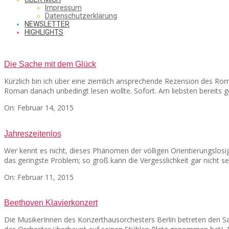
SAW
Impressum
Datenschutzerklärung
NEWSLETTER
HIGHLIGHTS
FROM
Die Sache mit dem Glück
Kürzlich bin ich über eine ziemlich ansprechende Rezension des Ro
THE
Roman danach unbedingt lesen wollte. Sofort. Am liebsten bereits ges
2015-
On:
Februar 14, 2015
02-
14
CHEAP
Jahreszeitenlos
Wer kennt es nicht, dieses Phänomen der völligen Orientierungslosigk
das geringste Problem; so groß kann die Vergesslichkeit gar nicht s
SEATS
2015-
On:
Februar 11, 2015
02-
11
Beethoven Klavierkonzert
Die MusikerInnen des Konzerthausorchesters Berlin betreten den Saa