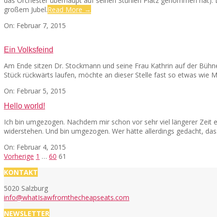
das Orchester überhaupt auf seinen Stühlen Platz genommen hat). D
großem Jubel.
Read More →
2015-
On:
Februar 7, 2015
02-
07
Ein Volksfeind
Am Ende sitzen Dr. Stockmann und seine Frau Kathrin auf der Bühne 
Stück rückwärts laufen, möchte an dieser Stelle fast so etwas wie Mi
2015-
On:
Februar 5, 2015
02-
Hello world!
05
Ich bin umgezogen. Nachdem mir schon vor sehr viel längerer Zeit e
widerstehen. Und bin umgezogen. Wer hätte allerdings gedacht, da
2015-
On:
Februar 4, 2015
02-
Seitennummerierung
Vorherige
1
…
60
61
04
der
KONTAKT
Beiträge
5020 Salzburg
info@whatIsawfromthecheapseats.com
NEWSLETTER