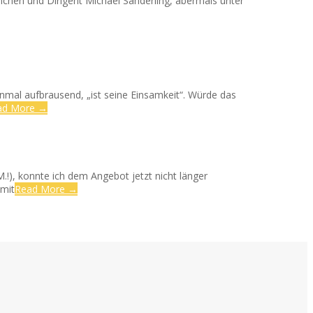
mchen und Dirigent Michael Sanderling, abermals unter
nmal aufbrausend, „ist seine Einsamkeit“. Würde das
ad More →
.!), konnte ich dem Angebot jetzt nicht länger
 mit
Read More →