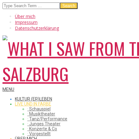
Skip
Search
to
Über mich
content
Impressum
Datenschutzerklärung
WHAT
Secondary
MENU
Navigation
KULTUR (ER)LEBEN
Menu
LIVE UND IN FARBE
· Schauspiel
I
· Musiktheater
· Tanz/Performance
· Junges Theater
· Konzerte & Co
· Vorgestellt
ÜBER MICH