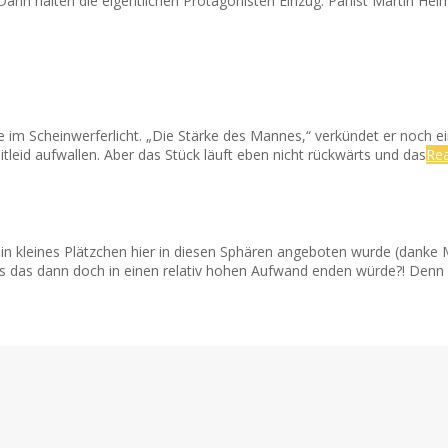
ann halten die eigentlichen Protagonisten Einzug: Panist Martin Hel
im Scheinwerferlicht. „Die Stärke des Mannes,“ verkündet er noch ei
tleid aufwallen. Aber das Stück läuft eben nicht rückwärts und das
Re
in kleines Plätzchen hier in diesen Sphären angeboten wurde (danke M
ss das dann doch in einen relativ hohen Aufwand enden würde?! Denn